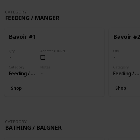
CATEGORY
FEEDING / MANGER
Bavoir #1
Bavoir #
Qty
Acheter (Oui/Non)
Qty
Category
Notes
Category
Feeding / Manger
Feeding / Manger
Shop
Shop
CATEGORY
BATHING / BAIGNER