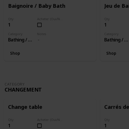
Baignoire / Baby Bath
Jeu de Ba
Qty
Acheter (Oui/Non)
Qty
1
1
Category
Notes
Category
Bathing / Baigner
Bathing / Baigner
Shop
Shop
CATEGORY
CHANGEMENT
Change table
Carrés d
Qty
Acheter (Oui/Non)
Qty
1
1