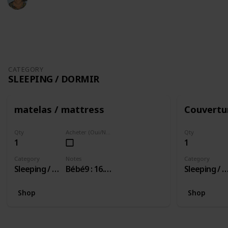
7th November 2018
1,236
1
Follow
Share
Views
Like
CATEGORY
SLEEPING / DORMIR
matelas / mattress
Couvertu
Qty
Acheter (Oui/Non)
Qty
1
1
Category
Notes
Category
Sleeping / Dormir
Bébé9 : 16.99/ 18.90
Sleeping / Dor
Shop
Shop