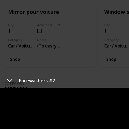
Mirror pour voiture
Window 
Qty
Acheter (Oui/Non)
Qty
1
1
Category
Notes
Category
Car / Voiture
(To easily see into back seat)
Car / Voit
Shop
Shop
Facewashers #2
CATEGORY
MEDICAL
Thermometer
Qty
Acheter (Oui/Non)
1