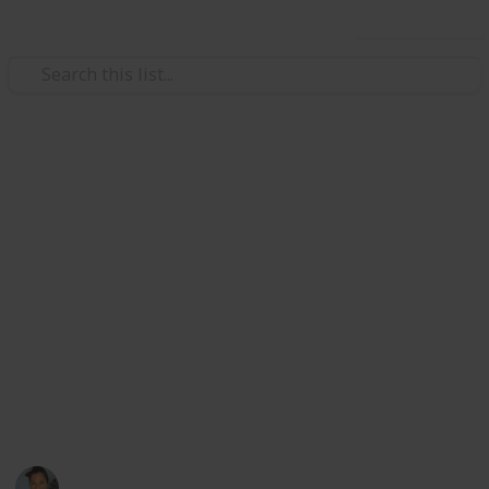
Use this list
/
Family & Parenting
Babies & Toddlers
Bébé Elenie - Liste de
Naissance
Merci de ma faire suivre votre mail afin de vous faire
partager la liste disponible en ligne, merci également
de cocher les articles que vous préférez
She will be beautiful, strong and blessed - You
are loved, our little princess -
Mimoo