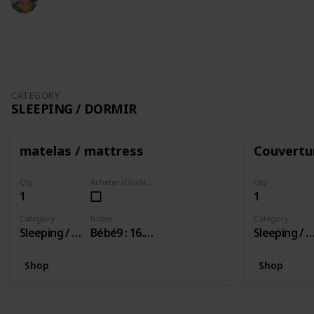
7th November 2018
1,237
1
Follow
Share
Views
Like
CATEGORY
SLEEPING / DORMIR
matelas / mattress
Couvertu
Qty
Acheter (Oui/Non)
Qty
1
1
Category
Notes
Category
Sleeping / Dormir
Bébé9 : 16.99/ 18.90
Sleeping / Dor
Shop
Shop