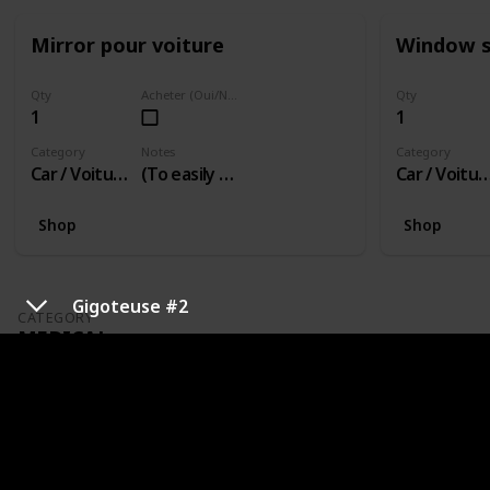
Mirror pour voiture
Window 
Qty
Acheter (Oui/Non)
Qty
1
1
Category
Notes
Category
Car / Voiture
(To easily see into back seat)
Car / Voit
Shop
Shop
Gigoteuse #2
CATEGORY
MEDICAL
Thermometer
Qty
Acheter (Oui/Non)
1