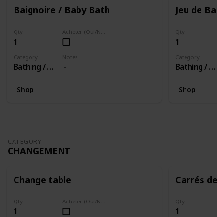
Baignoire / Baby Bath
Jeu de Ba
Qty
Acheter (Oui/Non)
Qty
1
1
Category
Notes
Category
Bathing / Baigner
Bathing / Baigner
Shop
Shop
CATEGORY
CHANGEMENT
Change table
Carrés d
Qty
Acheter (Oui/Non)
Qty
1
1