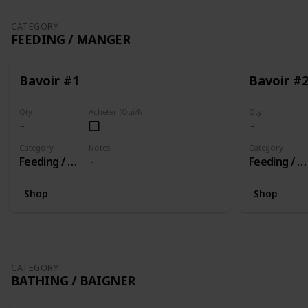
CATEGORY
FEEDING / MANGER
Bavoir #1
Bavoir #
Qty
Acheter (Oui/Non)
Qty
Category
Notes
Category
Feeding / Manger
Feeding / Manger
Shop
Shop
CATEGORY
BATHING / BAIGNER