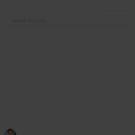
Use this list
/
Family & Parenting
Babies & Toddlers
Bébé Elenie - Liste de
Naissance
Merci de ma faire suivre votre mail afin de vous faire
partager la liste disponible en ligne, merci également
de cocher les articles que vous préférez
She will be beautiful, strong and blessed - You
are loved, our little princess -
Mimoo