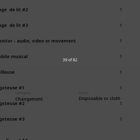
1
nge  de lit #2
1
nge  de lit #3
1
nitor - audio, video or movement
1
bile musical
39 of 82
1
illeuse
1
goteuse #1
Category
Notes
1
Disposable or cloth
Changement
goteuse #2
1
goteuse #3