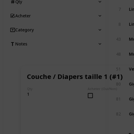
Qty
Li
7
Acheter
Li
8
Category
Mo
43
Notes
Mo
48
Ve
51
Couche / Diapers taille 1 (#1)
Gi
80
Qty
Acheter (Oui/Non)
1
Gi
81
Gi
82