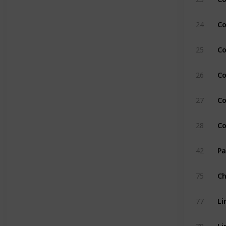
Co
24
Co
25
Co
26
Co
27
Co
28
Pa
42
Ch
75
Li
77
Li