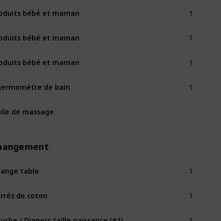
1
oduits bébé et maman
1
oduits bébé et maman
1
oduits bébé et maman
1
ermomètre de bain
ile de massage
hangement
1
ange table
1
rrés de coton
1
uche / Diapers taille naissance (#1)