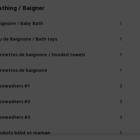
athing / Baigner
1
ignoire / Baby Bath
1
u de Baignoire / Bath toys
1
rviettes de baignoire / Hooded towels
1
rviettes de baignoire
3
cewashers #1
3
cewashers #2
3
cewashers #3
1
oduits bébé et maman