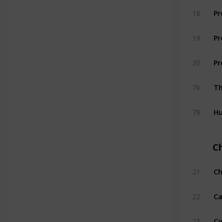
Pr
18
Pr
19
Pr
20
Th
76
Hu
79
C
Ch
21
Ca
22
Co
23