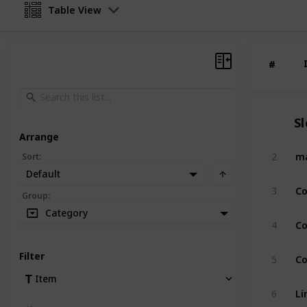
Table View
#
#
Sl
Arrange
ma
2
Sort
:
Default
Co
3
Group
:
Category
Co
4
Co
Filter
5
Item
Li
6