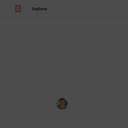
Explore
/
Family & Parenting
Babies & Toddlers
Bébé Elenie 
Merci de ma faire suivre votre mail a
disponible en ligne, merci également
She will be beautiful, strong and bl
Mimoo
7th November 2018