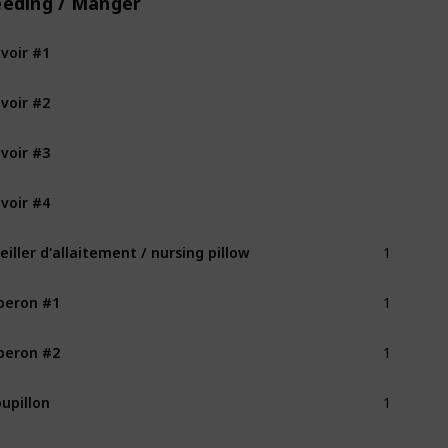
eeding / Manger
voir #1
voir #2
voir #3
voir #4
1
eiller d'allaitement / nursing pillow
1
beron #1
1
beron #2
1
upillon