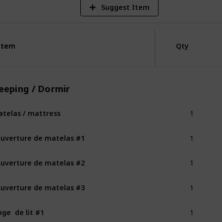
Suggest Item
Item
Item
Qty
eeping / Dormir
1
telas / mattress
1
uverture de matelas #1
1
uverture de matelas #2
1
uverture de matelas #3
1
nge  de lit #1