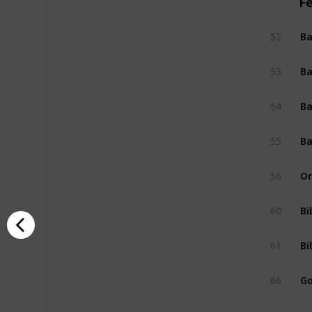
F
Ba
52
Ba
53
Ba
54
Ba
55
Or
56
Bi
60
Bi
61
Go
66