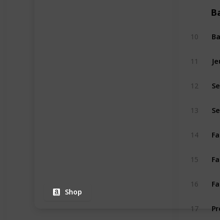
B
Ba
10
Je
11
Se
12
Se
13
Fa
14
Fa
15
Fa
16
Shop
Pr
17