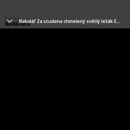
ZNAČKA
Bakalář Za studena chmelený světlý ležák Etk. A v2
BARANKA
VÝROBCE
COUNT
=
2
POŘIZOVACÍ
TOTAL
CENA
=
2
Baranka světlý ležák premium
RU Etk. B
Výrobce
Země původu
Tradiční pivovar v Rakovníku
ČR
Město původu
Stav etikety
Rakovník
Nová
Pořízeno kde, od koho
Datum poříze
Burza
5 May 201