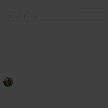
Use this list
/
Hobbies & Interests
Collecting
Pivovar v Rakovníku - Bakalář
Sbírka pivních etiket z pivovaru "Tradiční pivovar v
Rakovníku". Collection of beer labels from the
"Traditional Brewery in Rakovník" brewery.
Marek Ranš
4th January 2020
3,022
0
Follow
Share
Views
Likes