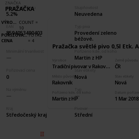
ZNAČKA
PRAŽAČKA
Obsah alkoholu
Stupňovitost
5.2%
Neuvedena
VÝROBCE
COUNT
=
EAN
Typ piva
10
Provedení zeleno
8594053490403
POŘIZOVACÍ
TOTAL
béžové.
CENA
=
4
Pražačka světlé pivo 0,5l Etk. A
Minimální trvanlivost
Pořízeno kde, od koho
Martin z HP
Výrobce
Země původu
Tradiční pivovar v Rakovníku
ČR
Pořizovací cena
Stav etikety
0
Nová
Město původu
Stav etikety
Rakovník
Nová
Na výměnu
Typ
Pořízeno kde, od koho
Datum poříze
Martin z HP
1 Mar 2018
Kraj
Pivovar
Středočeský kraj
Střední
© 2025 Listium Pty Ltd