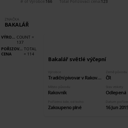
# of Výrobce
Total Pořizovací cena
166
123
ZNAČKA
BAKALÁŘ
VÝROBCE
COUNT
=
137
POŘIZOVACÍ
TOTAL
CENA
=
114
Bakalář světlé výčepní
Výrobce
Země původu
Tradiční pivovar v Rakovníku
ČR
Město původu
Stav etikety
Rakovník
Odlepená
Pořízeno kde, od koho
Datum poříze
Zakoupeno plné
16 Jun 201