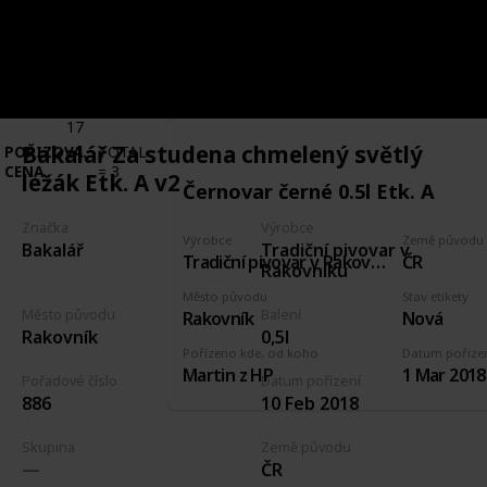
ZNAČKA
ČERNOVAR
VÝROBCE
COUNT
=
17
Bakalář Za studena chmelený světlý
POŘIZOVACÍ
TOTAL
CENA
=
3
ležák Etk. A v2
Černovar černé 0.5l Etk. A
Značka
Výrobce
Výrobce
Země původu
Tradiční pivovar v
Bakalář
Tradiční pivovar v Rakovníku
ČR
Rakovníku
Město původu
Stav etikety
Město původu
Balení
Rakovník
Nová
Rakovník
0,5l
Pořízeno kde, od koho
Datum poříze
Martin z HP
1 Mar 2018
Pořadové číslo
Datum pořízení
886
10 Feb 2018
Skupina
Země původu
ČR