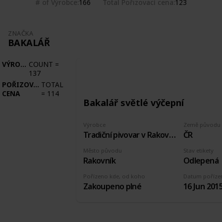
# of Výrobce
Total Pořizovací cena
166
123
ZNAČKA
BAKALÁŘ
VÝROBCE
COUNT
=
137
POŘIZOVACÍ
TOTAL
CENA
=
114
Bakalář světlé výčepní
Výrobce
Země původu
Tradiční pivovar v Rakovníku
ČR
Město původu
Stav etikety
Rakovník
Odlepená
Pořízeno kde, od koho
Datum poříze
Zakoupeno plné
16 Jun 201