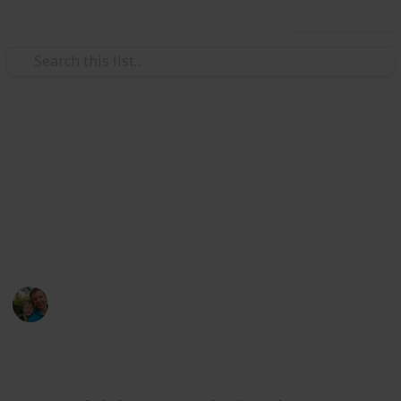
Use this list
/
Hobbies & Interests
Collecting
Pivovar v Rakovníku - Bakalář
Sbírka pivních etiket z pivovaru "Tradiční pivovar v
Rakovníku". Collection of beer labels from the
"Traditional Brewery in Rakovník" brewery.
Marek Ranš
4th January 2020
3,017
0
Follow
Share
Views
Likes