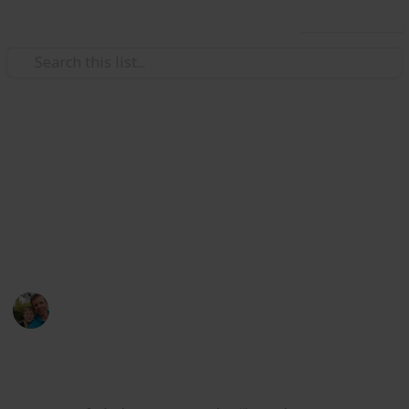
Use this list
/
Hobbies & Interests
Collecting
Pivovar v Rakovníku - Bakalář
Sbírka pivních etiket z pivovaru "Tradiční pivovar v
Rakovníku". Collection of beer labels from the
"Traditional Brewery in Rakovník" brewery.
Marek Ranš
4th January 2020
3,022
0
Follow
Share
Views
Likes