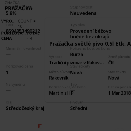
ZNAČKA
PRAŽAČKA
Obsah alkoholu
Stupňovitost
5.8%
Neuvedena
VÝROBCE
COUNT
=
EAN
Typ piva
10
Provedení béžovo
8594053490212
POŘIZOVACÍ
TOTAL
hnědé bez okrajů
CENA
=
4
Pražačka světlé pivo 0,5l Etk. A
Minimální trvanlivost
Pořízeno kde, od koho
Burza
Výrobce
Země původu
Tradiční pivovar v Rakovníku
ČR
Pořizovací cena
Stav etikety
1
Nová
Město původu
Stav etikety
Rakovník
Nová
Na výměnu
Typ
Pořízeno kde, od koho
Datum poříze
Martin z HP
1 Mar 2018
Kraj
Pivovar
Středočeský kraj
Střední
© 2025 Listium Pty Ltd