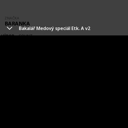
ZNAČKA
BARANKA
Bakalář Medový speciál Etk. A v2
VÝROBCE
COUNT
=
2
POŘIZOVACÍ
TOTAL
CENA
=
2
Baranka světlý ležák premium
RU Etk. B
Výrobce
Země původu
Tradiční pivovar v Rakovníku
ČR
Město původu
Stav etikety
Rakovník
Nová
Pořízeno kde, od koho
Datum poříze
Burza
5 May 201