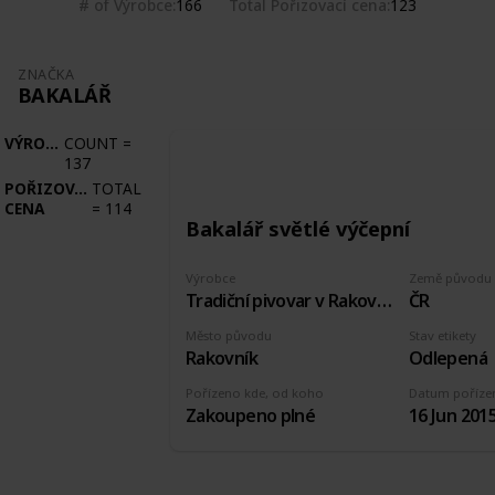
# of Výrobce
Total Pořizovací cena
166
123
ZNAČKA
BAKALÁŘ
VÝROBCE
COUNT
=
137
POŘIZOVACÍ
TOTAL
CENA
=
114
Bakalář světlé výčepní
Výrobce
Země původu
Tradiční pivovar v Rakovníku
ČR
Město původu
Stav etikety
Rakovník
Odlepená
Pořízeno kde, od koho
Datum poříze
Zakoupeno plné
16 Jun 201