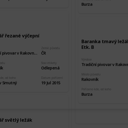
Burza
ář řezané výčepní
Baranka tmavý ležá
Etk. B
Země původu
Tradiční pivovar v Rakovníku
ČR
Výrobce
vodu
Stav etikety
ík
Odlepená
Město původu
kde, od koho
Datum pořízení
Rakovník
av Smutný
19 Jul 2015
Pořízeno kde, od koho
Burza
ř světlý ležák