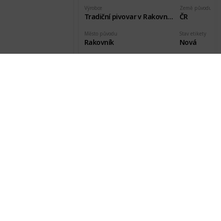
Výrobce
Země původu
Tradiční pivovar v Rakovníku
ČR
Město původu
Stav etikety
Rakovník
Nová
Pořízeno kde, od koho
Datum pořízení
Martin z HP
1 Mar 2018
Černovar černé 0.33l Etk. A
Výrobce
Země původu
Tradiční pivovar v Rakovníku
ČR
Město původu
Stav etikety
Rakovník
Nová
Pořízeno kde, od koho
Datum pořízení
Martin z HP
1 Mar 2018