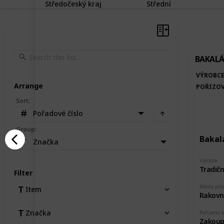
Středočeský kraj
Střední
BAKAL
VÝROBC
Arrange
POŘIZOV
Sort
:
Pořadové číslo
Group
:
Bakal
Značka
Výrobce
Filter
Město pů
Item
Rakovn
Značka
Pořízeno 
Zakoup