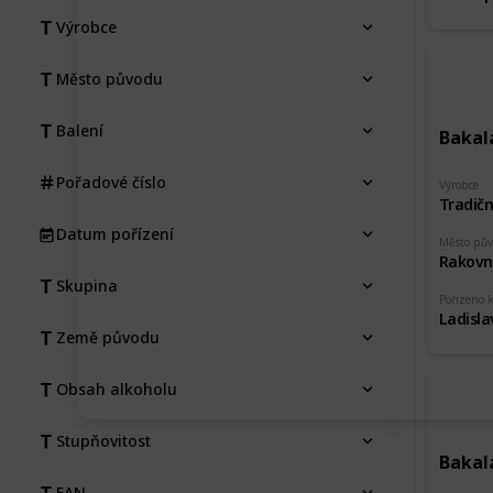
Výrobce
Město původu
Balení
Bakal
Pořadové číslo
Výrobce
Datum pořízení
Město pů
Rakovn
Skupina
Pořízeno 
Ladisl
Země původu
Obsah alkoholu
Stupňovitost
Bakalá
EAN