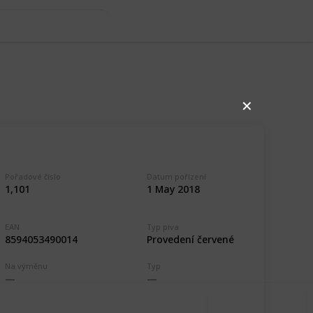
✕
Pořadové číslo
Datum pořízení
1,101
1 May 2018
,016
0
EAN
Typ piva
Follow
Share
8594053490014
Provedení červené
ews
Likes
Na výměnu
Typ
Use this list