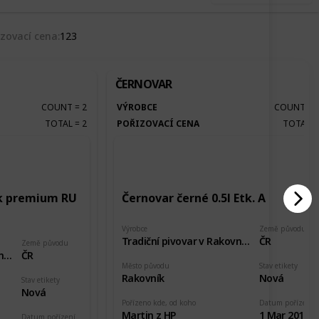
izovací cena
123
ČERNOVAR
COUNT
=
2
VÝROBCE
COUNT
=
TOTAL
=
2
POŘIZOVACÍ CENA
TOTAL
ák premium RU
Černovar černé 0.5l Etk. A
Výrobce
Země původu
Tradiční pivovar v Rakovníku
ČR
Země původu
Tradiční pivovar v Rakovníku
ČR
Město původu
Stav etikety
Rakovník
Nová
Stav etikety
Nová
Pořízeno kde, od koho
Datum pořízení
Martin z HP
1 Mar 2018
Datum pořízení