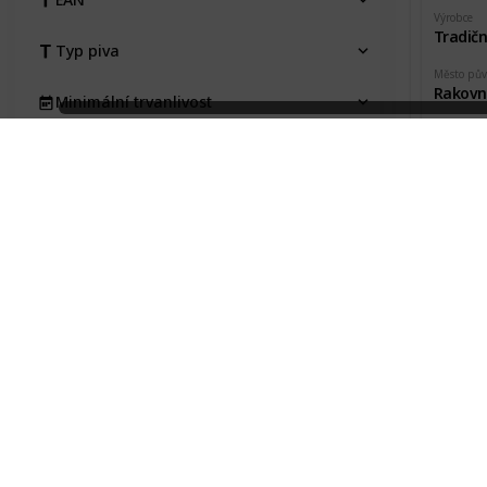
Výrobce
Typ piva
Město pů
Rakovn
Minimální trvanlivost
Pořízeno 
Zakoup
Pořízeno kde, od koho
Pořizovací cena
Stav etikety
Bakal
Na výměnu
Výrobce
Typ
Město pů
Kraj
Rakovn
Pořízeno 
Pivovar
Zakoup