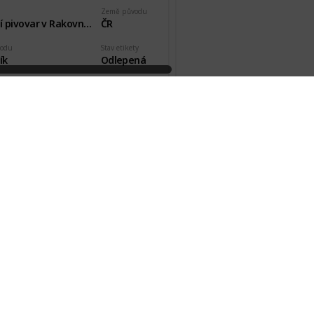
Země původu
Tradiční pivovar v Rakovníku
ČR
vodu
Stav etikety
ík
Odlepená
kde, od koho
Datum pořízení
eno plné
2 Aug 2015
ář tmavé výčepní
Země původu
Tradiční pivovar v Rakovníku
ČR
vodu
Stav etikety
ík
Odlepená
kde, od koho
Datum pořízení
eno plné
2 Aug 2015