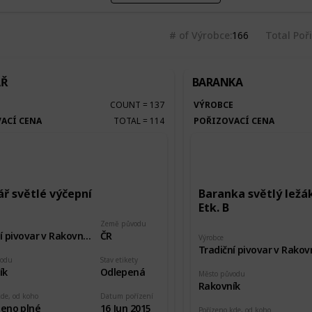
# of Výrobce
166
Total Poř
ÁŘ
BARANKA
E
COUNT
=
137
VÝROBCE
ACÍ CENA
TOTAL
=
114
POŘIZOVACÍ CENA
ář světlé výčepní
Baranka světlý lež
Etk. B
Země původu
Tradiční pivovar v Rakovníku
ČR
Výrobce
vodu
Stav etikety
ík
Odlepená
Město původu
Rakovník
kde, od koho
Datum pořízení
eno plné
16 Jun 2015
Pořízeno kde, od koho