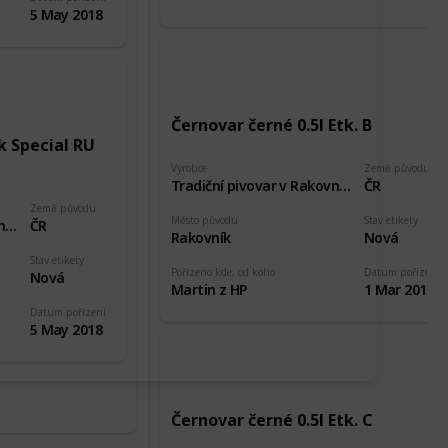
5 May 2018
Černovar černé 0.5l Etk. B
k Special RU
Výrobce
Země původu
Tradiční pivovar v Rakovníku
ČR
Země původu
Město původu
Stav etikety
Tradiční pivovar v Rakovníku
ČR
Rakovník
Nová
Stav etikety
Pořízeno kde, od koho
Datum pořízení
Nová
Martin z HP
1 Mar 2018
Datum pořízení
5 May 2018
Černovar černé 0.5l Etk. C