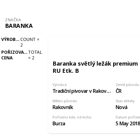
ZNAČKA
BARANKA
VÝROBCE
COUNT
=
2
POŘIZOVACÍ
TOTAL
CENA
=
2
Baranka světlý ležák premium
RU Etk. B
Výrobce
Země původu
Tradiční pivovar v Rakovníku
ČR
Město původu
Stav etikety
Rakovník
Nová
Pořízeno kde, od koho
Datum poříze
Burza
5 May 201