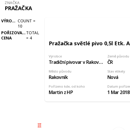
ZNAČKA
PRAŽAČKA
VÝROBCE
COUNT
=
10
POŘIZOVACÍ
TOTAL
CENA
=
4
Pražačka světlé pivo 0,5l Etk. A
Výrobce
Země původu
Tradiční pivovar v Rakovníku
ČR
Město původu
Stav etikety
Rakovník
Nová
Pořízeno kde, od koho
Datum poříze
Martin z HP
1 Mar 2018
© 2025 Listium Pty Ltd