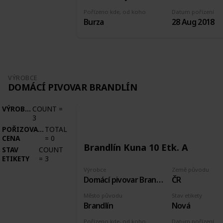
Pořízeno kde, od koho
Datum pořízení
Burza
28 Aug 2018
VÝROBCE
DOMÁCÍ PIVOVAR BRANDLÍN
VÝROBCE
COUNT
=
3
POŘIZOVACÍ
TOTAL
CENA
=
0
Brandlín Kuna 10 Etk. A
STAV
COUNT
ETIKETY
=
3
Výrobce
Země původu
Domácí pivovar Brandlín
ČR
Město původu
Stav etikety
Brandlín
Nová
Pořízeno kde, od koho
Datum pořízení