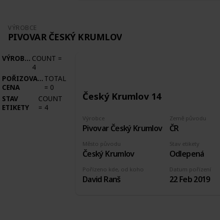
VÝROBCE
PIVOVAR ČESKÝ KRUMLOV
VÝROBCE
COUNT
=
4
POŘIZOVACÍ
TOTAL
CENA
=
0
Český Krumlov 14
STAV
COUNT
ETIKETY
=
4
Výrobce
Země původu
Pivovar Český Krumlov
ČR
Město původu
Stav etikety
Český Krumlov
Odlepená
Pořízeno kde, od koho
Datum pořízení
David Ranš
22 Feb 2019