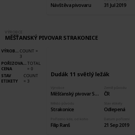
Návštěva pivovaru
31 Jul 2019
VÝROBCE
MĚŠŤANSKÝ PIVOVAR STRAKONICE
VÝROBCE
COUNT
=
3
POŘIZOVACÍ
TOTAL
CENA
=
0
Dudák 11 světlý ležák
STAV
COUNT
ETIKETY
=
3
Výrobce
Země původu
Měšťanský pivovar Strakonice
ČR
Město původu
Stav etikety
Strakonice
Odlepená
Pořízeno kde, od koho
Datum pořízení
Filip Ranš
21 Sep 2019