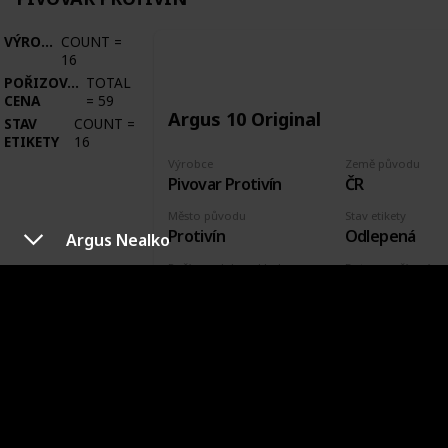
VÝROBCE
COUNT
=
16
POŘIZOVACÍ
TOTAL
CENA
=
59
Argus 10 Original
STAV
COUNT
=
ETIKETY
16
Výrobce
Země původu
Pivovar Protivín
ČR
Město původu
Stav etikety
Protivín
Odlepená
Argus Nealko
Pořízeno kde, od koho
Datum pořízení
Václav Hora
16 Jun 2015
VÝROBCE
PIVOVAR SAMSON
VÝROBCE
COUNT
=