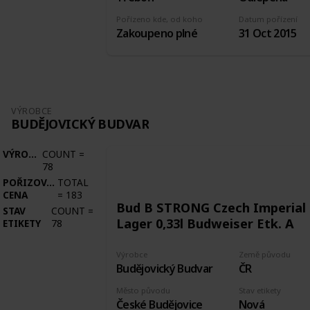
Pořízeno kde, od koho
Datum pořízení
Zakoupeno plné
31 Oct 2015
VÝROBCE
BUDĚJOVICKÝ BUDVAR
VÝROBCE
COUNT
=
78
POŘIZOVACÍ
TOTAL
CENA
=
183
Bud B STRONG Czech Imperial
STAV
COUNT
=
Lager 0,33l Budweiser Etk. A
ETIKETY
78
Výrobce
Země původu
Budějovický Budvar
ČR
Město původu
Stav etikety
České Budějovice
Nová