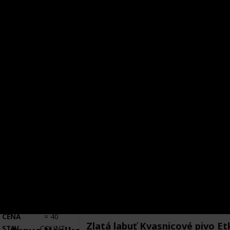
POŘIZOVACÍ
TOTAL
CENA
=
0
Sušičák Nuželický ležák
STAV
COUNT
ETIKETY
=
4
Výrobce
Země původu
Pivovar u Švelchů
ČR
Město původu
Stav etikety
Sušice
Odlepená
Pořízeno kde, od koho
Datum pořízení
Jan Vajčner
1 Mar 2019
VÝROBCE
PIVOVARSKÝ DVŮR ZVÍKOV
VÝROBCE
COUNT
=
2
POŘIZOVACÍ
TOTAL
CENA
=
40
Zlatá labuť Kvasnicové pivo Et
STAV
COUNT