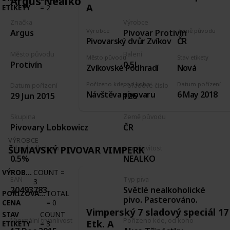
Argus Nealko
A
ETIKETY
=
2
Značka
Výrobce
Výrobce
Země původu
Argus
Pivovar Protivín
Pivovarský dvůr Zvíkov
ČR
Město původu
Balení
Město původu
Stav etikety
Protivín
0,5l
Zvíkovské Podhradí
Nová
Pořízeno kde, od koho
Datum pořízení
Datum pořízení
Pořadové číslo
Návštěva pivovaru
6 May 2018
29 Jun 2015
126
Skupina
Země původu
Pivovary Lobkowicz
ČR
VÝROBCE
ŠUMAVSKÝ PIVOVAR VIMPERK
Obsah alkoholu
Stupňovitost
0.5%
NEALKO
VÝROBCE
COUNT
=
EAN
Typ piva
3
Světlé nealkoholické
20493783
POŘIZOVACÍ
TOTAL
pivo. Pasterováno.
CENA
=
0
Vimperský 7 sladový speciál 17
STAV
COUNT
Minimální trvanlivost
Pořízeno kde, od koho
Etk. A
ETIKETY
=
3