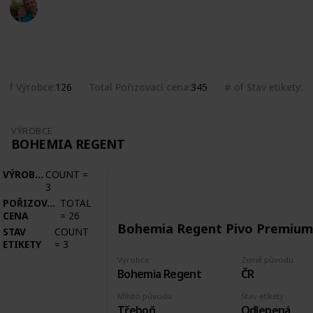
Marek Ranš
4th February 2020
2,260
0
Follow
Share
Views
Likes
 of Výrobce
Total Pořizovací cena
# of Stav etikety
126
345
1
VÝROBCE
BOHEMIA REGENT
VÝROBCE
COUNT
=
3
POŘIZOVACÍ
TOTAL
CENA
=
26
Bohemia Regent Pivo Premium
STAV
COUNT
ETIKETY
=
3
Výrobce
Země původu
Bohemia Regent
ČR
Město původu
Stav etikety
Třeboň
Odlepená