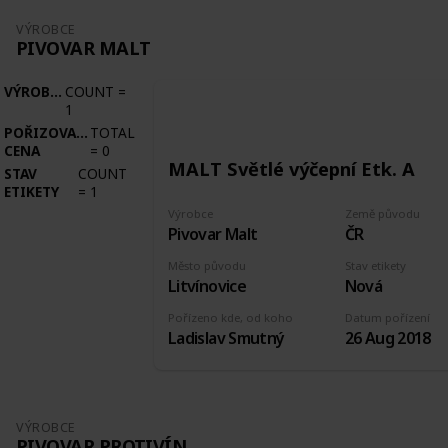
VÝROBCE
PIVOVAR MALT
VÝROBCE
COUNT
=
1
POŘIZOVACÍ
TOTAL
CENA
=
0
MALT Světlé výčepní Etk. A
STAV
COUNT
ETIKETY
=
1
Výrobce
Země původu
Pivovar Malt
ČR
Město původu
Stav etikety
Litvínovice
Nová
Pořízeno kde, od koho
Datum pořízení
Ladislav Smutný
26 Aug 2018
VÝROBCE
PIVOVAR PROTIVÍN