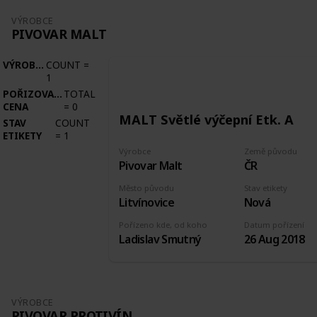
VÝROBCE
PIVOVAR MALT
VÝROBCE
COUNT
=
1
POŘIZOVACÍ
TOTAL
CENA
=
0
MALT Světlé výčepní Etk. A
STAV
COUNT
ETIKETY
=
1
Výrobce
Země původu
Pivovar Malt
ČR
Město původu
Stav etikety
Litvínovice
Nová
Pořízeno kde, od koho
Datum pořízení
Ladislav Smutný
26 Aug 2018
VÝROBCE
PIVOVAR PROTIVÍN