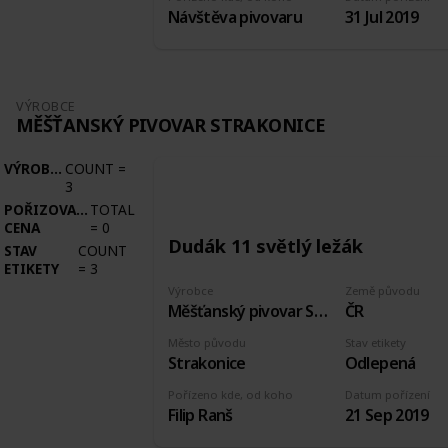
Návštěva pivovaru
31 Jul 2019
VÝROBCE
MĚŠŤANSKÝ PIVOVAR STRAKONICE
VÝROBCE
COUNT
=
3
POŘIZOVACÍ
TOTAL
CENA
=
0
Dudák 11 světlý ležák
STAV
COUNT
ETIKETY
=
3
Výrobce
Země původu
Měšťanský pivovar Strakonice
ČR
Město původu
Stav etikety
Strakonice
Odlepená
Pořízeno kde, od koho
Datum pořízení
Filip Ranš
21 Sep 2019