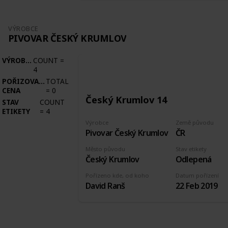
VÝROBCE
PIVOVAR ČESKÝ KRUMLOV
VÝROBCE
COUNT
=
4
POŘIZOVACÍ
TOTAL
CENA
=
0
Český Krumlov 14
STAV
COUNT
ETIKETY
=
4
Výrobce
Země původu
Pivovar Český Krumlov
ČR
Město původu
Stav etikety
Český Krumlov
Odlepená
Pořízeno kde, od koho
Datum pořízení
David Ranš
22 Feb 2019