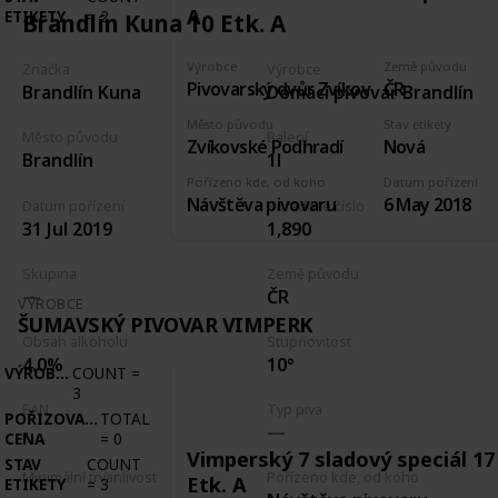
A
ETIKETY
=
2
Brandlín Kuna 10 Etk. A
Výrobce
Země původu
Značka
Výrobce
Pivovarský dvůr Zvíkov
ČR
Brandlín Kuna
Domácí pivovar Brandlín
Město původu
Stav etikety
Město původu
Balení
Zvíkovské Podhradí
Nová
Brandlín
1l
Pořízeno kde, od koho
Datum pořízení
Návštěva pivovaru
6 May 2018
Datum pořízení
Pořadové číslo
31 Jul 2019
1,890
Skupina
Země původu
ČR
VÝROBCE
ŠUMAVSKÝ PIVOVAR VIMPERK
Obsah alkoholu
Stupňovitost
4.0%
10°
VÝROBCE
COUNT
=
3
EAN
Typ piva
POŘIZOVACÍ
TOTAL
-
CENA
=
0
Vimperský 7 sladový speciál 17
STAV
COUNT
Minimální trvanlivost
Pořízeno kde, od koho
Etk. A
ETIKETY
=
3