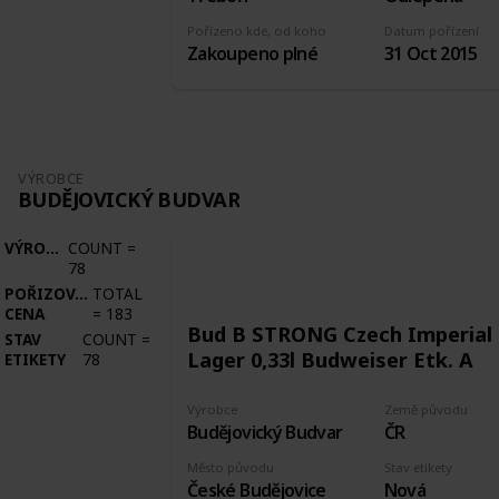
Pořízeno kde, od koho
Datum pořízení
Zakoupeno plné
31 Oct 2015
VÝROBCE
BUDĚJOVICKÝ BUDVAR
VÝROBCE
COUNT
=
78
POŘIZOVACÍ
TOTAL
CENA
=
183
Bud B STRONG Czech Imperial
STAV
COUNT
=
Lager 0,33l Budweiser Etk. A
ETIKETY
78
Výrobce
Země původu
Budějovický Budvar
ČR
Město původu
Stav etikety
České Budějovice
Nová