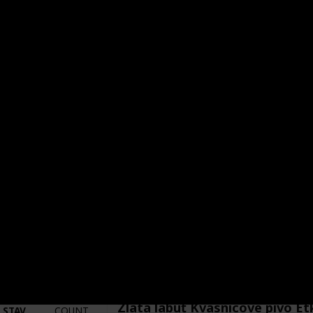
POŘIZOVACÍ
TOTAL
CENA
=
0
Sušičák Nuželický ležák
STAV
COUNT
ETIKETY
=
4
Výrobce
Země původu
Pivovar u Švelchů
ČR
Město původu
Stav etikety
Sušice
Odlepená
Pořízeno kde, od koho
Datum pořízení
Jan Vajčner
1 Mar 2019
VÝROBCE
PIVOVARSKÝ DVŮR ZVÍKOV
VÝROBCE
COUNT
=
2
POŘIZOVACÍ
TOTAL
CENA
=
40
Zlatá labuť Kvasnicové pivo Et
STAV
COUNT