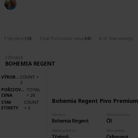
Marek Ranš
4th February 2020
2,265
0
Follow
Share
Views
Likes
 of Výrobce
Total Pořizovací cena
# of Stav etikety
126
345
1
VÝROBCE
BOHEMIA REGENT
VÝROBCE
COUNT
=
3
POŘIZOVACÍ
TOTAL
CENA
=
26
Bohemia Regent Pivo Premium
STAV
COUNT
ETIKETY
=
3
Výrobce
Země původu
Bohemia Regent
ČR
Město původu
Stav etikety
Třeboň
Odlepená