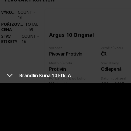
VÝROBCE
COUNT
=
16
POŘIZOVACÍ
TOTAL
CENA
=
59
Argus 10 Original
STAV
COUNT
=
ETIKETY
16
Výrobce
Země původu
Pivovar Protivín
ČR
Město původu
Stav etikety
Protivín
Odlepená
Brandlín Kuna 10 Etk. A
Pořízeno kde, od koho
Datum pořízení
Václav Hora
16 Jun 2015
VÝROBCE
PIVOVAR SAMSON
VÝROBCE
COUNT
=