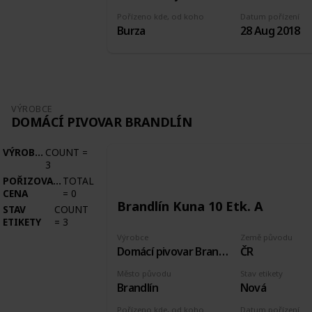
Pořízeno kde, od koho
Datum pořízení
Burza
28 Aug 2018
VÝROBCE
DOMÁCÍ PIVOVAR BRANDLÍN
VÝROBCE
COUNT
=
3
POŘIZOVACÍ
TOTAL
CENA
=
0
Brandlín Kuna 10 Etk. A
STAV
COUNT
ETIKETY
=
3
Výrobce
Země původu
Domácí pivovar Brandlín
ČR
Město původu
Stav etikety
Brandlín
Nová
Pořízeno kde, od koho
Datum pořízení