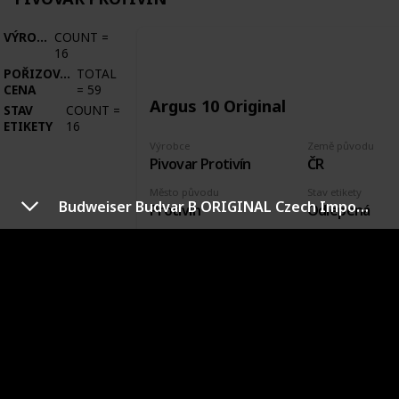
VÝROBCE
COUNT
=
16
POŘIZOVACÍ
TOTAL
CENA
=
59
Argus 10 Original
STAV
COUNT
=
ETIKETY
16
Výrobce
Země původu
Pivovar Protivín
ČR
Město původu
Stav etikety
Budweiser Budvar B ORIGINAL Czech Imported Lager 0,33l RUS Etk. B
Protivín
Odlepená
Pořízeno kde, od koho
Datum pořízení
Václav Hora
16 Jun 2015
VÝROBCE
PIVOVAR SAMSON
VÝROBCE
COUNT
=