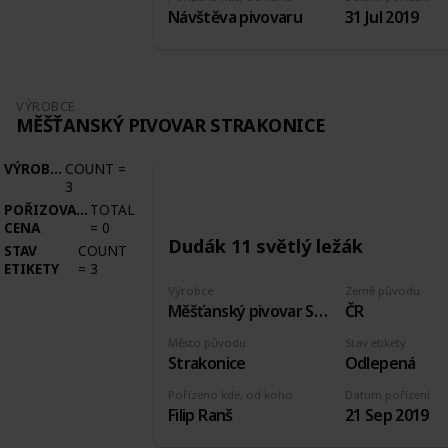
Návštěva pivovaru
31 Jul 2019
VÝROBCE
MĚŠŤANSKÝ PIVOVAR STRAKONICE
VÝROBCE
COUNT
=
3
POŘIZOVACÍ
TOTAL
CENA
=
0
Dudák 11 světlý ležák
STAV
COUNT
ETIKETY
=
3
Výrobce
Země původu
Měšťanský pivovar Strakonice
ČR
Město původu
Stav etikety
Strakonice
Odlepená
Pořízeno kde, od koho
Datum pořízení
Filip Ranš
21 Sep 2019