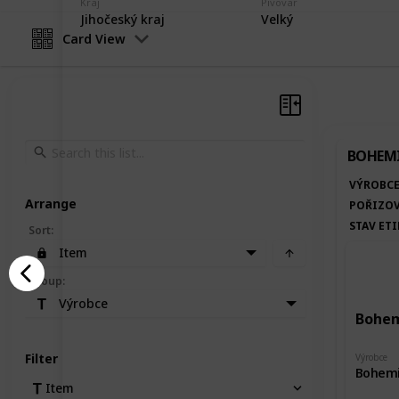
Kraj
Pivovar
Jihočeský kraj
Velký
Card View
BOHEMI
VÝROBC
Arrange
POŘIZOV
STAV ET
Sort
:
Item
Group
:
Výrobce
Bohem
Filter
Výrobce
Bohemi
Item