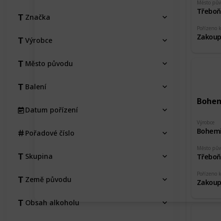
Město pů
Třeboň
Značka
Pořízeno 
Zakoup
Výrobce
Město původu
Balení
Bohem
Datum pořízení
Výrobce
Bohemi
Pořadové číslo
Město pů
Skupina
Třeboň
Pořízeno 
Země původu
Zakoup
Obsah alkoholu