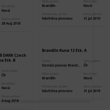
Město původu
Stav etikety
Brandlín
Nová
Stav etikety
Nová
Pořízeno kde, od koho
Datum pořízení
Návštěva pivovaru
31 Jul 2019
Datum pořízení
28 Aug 2018
Brandlín Kuna 12 Etk. A
 B DARK Czech
na Etk. B
Výrobce
Země původu
Domácí pivovar Brandlín
ČR
Země původu
Město původu
Stav etikety
ČR
Brandlín
Nová
Stav etikety
Pořízeno kde, od koho
Datum pořízení
Nová
Návštěva pivovaru
31 Jul 2019
Datum pořízení
6 Aug 2018