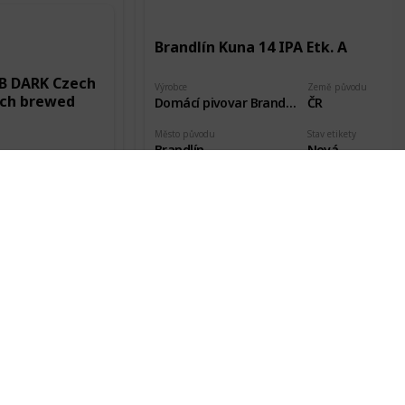
Brandlín Kuna 14 IPA Etk. A
 B DARK Czech
Výrobce
Země původu
ech brewed
Domácí pivovar Brandlín
ČR
Město původu
Stav etikety
Brandlín
Nová
Země původu
ČR
Pořízeno kde, od koho
Datum pořízení
Návštěva pivovaru
31 Jul 2019
Stav etikety
Nová
Datum pořízení
6 Aug 2018
 B DARK Czech
ech brewed