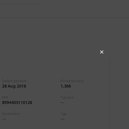
✕
Datum pořízení
Pořadové číslo
28 Aug 2018
1,366
EAN
Typ piva
8594403110128
,235
0
Follow
Share
Na výměnu
Typ
ews
Likes