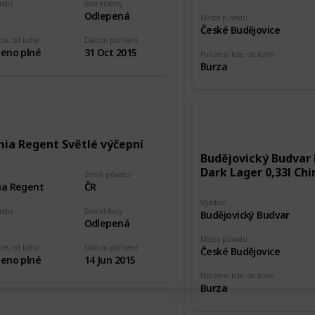
vodu
Stav etikety
Odlepená
Město původu
České Budějovice
kde, od koho
Datum pořízení
eno plné
31 Oct 2015
Pořízeno kde, od koho
Burza
ia Regent Světlé výčepní
Budějovický Budvar
Dark Lager 0,33l Chi
Země původu
a Regent
ČR
Výrobce
vodu
Stav etikety
Budějovický Budvar
Odlepená
Město původu
kde, od koho
Datum pořízení
České Budějovice
eno plné
14 Jun 2015
Pořízeno kde, od koho
Burza