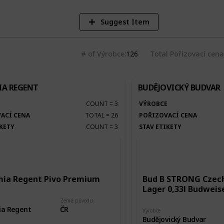
Suggest Item
# of Výrobce
126
Total Pořizovací cena
A REGENT
BUDĚJOVICKÝ BUDVAR
E
COUNT
=
3
VÝROBCE
ACÍ CENA
TOTAL
=
26
POŘIZOVACÍ CENA
IKETY
COUNT
=
3
STAV ETIKETY
ia Regent Pivo Premium
Bud B STRONG Czech
Lager 0,33l Budweise
Země původu
a Regent
ČR
Výrobce
Budějovický Budvar