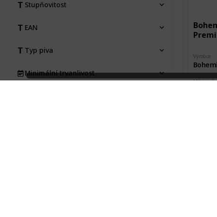
Stupňovitost
Bohem
EAN
Prem
Typ piva
Výrobce
Bohemi
Minimální trvanlivost
Město pů
Třeboň
Pořízeno kde, od koho
Pořízeno 
Václav
Pořizovací cena
Stav etikety
Na výměnu
Typ
Kraj