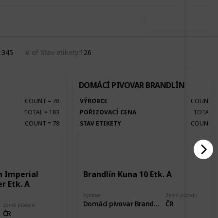
Use this list
345
# of Stav etikety
126
DOMÁCÍ PIVOVAR BRANDLÍN
COUNT
=
78
VÝROBCE
COUNT
TOTAL
=
183
POŘIZOVACÍ CENA
TOTAL
COUNT
=
78
STAV ETIKETY
COUNT
 Imperial
Brandlín Kuna 10 Etk. A
r Etk. A
Výrobce
Země původu
Domácí pivovar Brandlín
ČR
Země původu
ČR