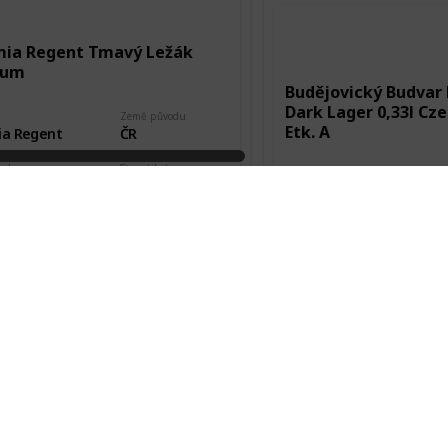
ia Regent Tmavý Ležák
ium
Budějovický Budvar
Dark Lager 0,33l Cz
Země původu
Etk. A
a Regent
ČR
vodu
Stav etikety
Výrobce
Odlepená
Budějovický Budvar
kde, od koho
Datum pořízení
Město původu
 Hora
12 Sep 2015
České Budějovice
Pořízeno kde, od koho
Burza
Budějovický Budvar
Dark Lager 0,33l Cz