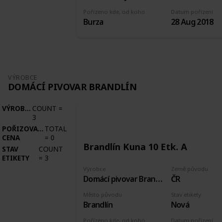
Pořízeno kde, od koho
Datum pořízení
Burza
28 Aug 2018
VÝROBCE
DOMÁCÍ PIVOVAR BRANDLÍN
VÝROBCE
COUNT
=
3
POŘIZOVACÍ
TOTAL
CENA
=
0
Brandlín Kuna 10 Etk. A
STAV
COUNT
ETIKETY
=
3
Výrobce
Země původu
Domácí pivovar Brandlín
ČR
Město původu
Stav etikety
Brandlín
Nová
Pořízeno kde, od koho
Datum pořízení