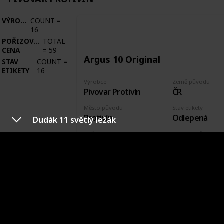
VÝROBCE
COUNT
=
16
POŘIZOVACÍ
TOTAL
CENA
=
59
Argus 10 Original
STAV
COUNT
=
ETIKETY
16
Výrobce
Země původu
Pivovar Protivín
ČR
Město původu
Stav etikety
Protivín
Odlepená
Dudák 11 světlý ležák
Pořízeno kde, od koho
Datum pořízení
Václav Hora
16 Jun 2015
VÝROBCE
PIVOVAR SAMSON
VÝROBCE
COUNT
=