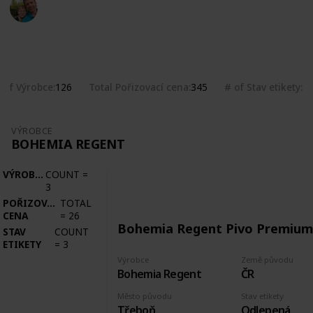
Marek Ranš
4th February 2020
2,260
0
Follow
Share
Views
Likes
 of Výrobce
Total Pořizovací cena
# of Stav etikety
126
345
1
VÝROBCE
BOHEMIA REGENT
VÝROBCE
COUNT
=
3
POŘIZOVACÍ
TOTAL
CENA
=
26
Bohemia Regent Pivo Premium
STAV
COUNT
ETIKETY
=
3
Výrobce
Země původu
Bohemia Regent
ČR
Město původu
Stav etikety
Třeboň
Odlepená