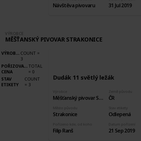
Návštěva pivovaru
31 Jul 2019
VÝROBCE
MĚŠŤANSKÝ PIVOVAR STRAKONICE
VÝROBCE
COUNT
=
3
POŘIZOVACÍ
TOTAL
CENA
=
0
Dudák 11 světlý ležák
STAV
COUNT
ETIKETY
=
3
Výrobce
Země původu
Měšťanský pivovar Strakonice
ČR
Město původu
Stav etikety
Strakonice
Odlepená
Pořízeno kde, od koho
Datum pořízení
Filip Ranš
21 Sep 2019