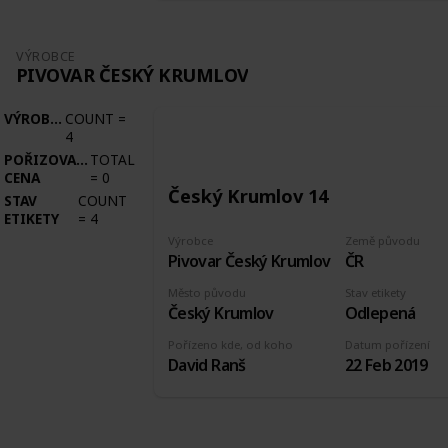
VÝROBCE
PIVOVAR ČESKÝ KRUMLOV
VÝROBCE
COUNT
=
4
POŘIZOVACÍ
TOTAL
CENA
=
0
Český Krumlov 14
STAV
COUNT
ETIKETY
=
4
Výrobce
Země původu
Pivovar Český Krumlov
ČR
Město původu
Stav etikety
Český Krumlov
Odlepená
Pořízeno kde, od koho
Datum pořízení
David Ranš
22 Feb 2019