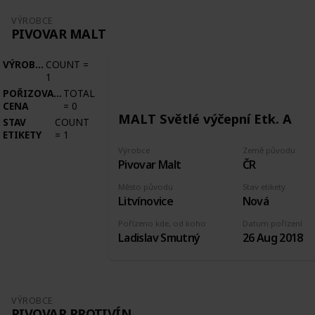
VÝROBCE
PIVOVAR MALT
VÝROBCE
COUNT
=
1
POŘIZOVACÍ
TOTAL
CENA
=
0
MALT Světlé výčepní Etk. A
STAV
COUNT
ETIKETY
=
1
Výrobce
Země původu
Pivovar Malt
ČR
Město původu
Stav etikety
Litvínovice
Nová
Pořízeno kde, od koho
Datum pořízení
Ladislav Smutný
26 Aug 2018
VÝROBCE
PIVOVAR PROTIVÍN