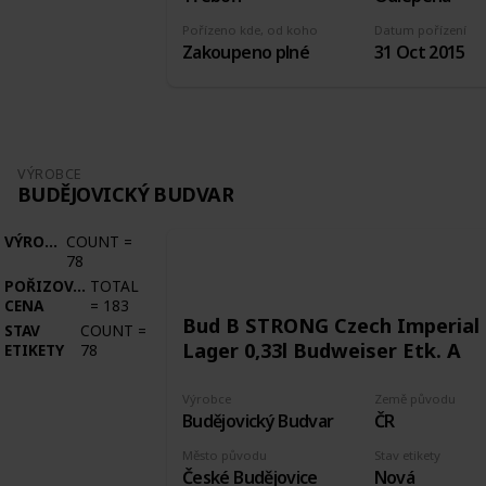
Pořízeno kde, od koho
Datum pořízení
Zakoupeno plné
31 Oct 2015
VÝROBCE
BUDĚJOVICKÝ BUDVAR
VÝROBCE
COUNT
=
78
POŘIZOVACÍ
TOTAL
CENA
=
183
Bud B STRONG Czech Imperial
STAV
COUNT
=
Lager 0,33l Budweiser Etk. A
ETIKETY
78
Výrobce
Země původu
Budějovický Budvar
ČR
Město původu
Stav etikety
České Budějovice
Nová