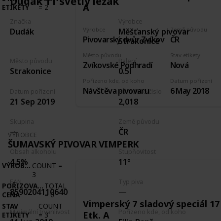
Dudák 11 světlý ležák
A
ETIKETY
=
2
Značka
Výrobce
Výrobce
Země původu
Měšťanský pivovar
Dudák
Pivovarský dvůr Zvíkov
ČR
Strakonice
Město původu
Stav etikety
Město původu
Balení
Zvíkovské Podhradí
Nová
Strakonice
0.5l
Pořízeno kde, od koho
Datum pořízení
Návštěva pivovaru
6 May 2018
Datum pořízení
Pořadové číslo
21 Sep 2019
2,018
Skupina
Země původu
ČR
VÝROBCE
ŠUMAVSKÝ PIVOVAR VIMPERK
Obsah alkoholu
Stupňovitost
4.5%
11°
VÝROBCE
COUNT
=
3
EAN
Typ piva
POŘIZOVACÍ
TOTAL
8590204110640
CENA
=
0
Vimperský 7 sladový speciál 17
STAV
COUNT
Minimální trvanlivost
Pořízeno kde, od koho
Etk. A
ETIKETY
=
3