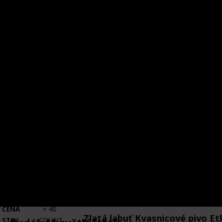
POŘIZOVACÍ
TOTAL
CENA
=
0
Sušičák Nuželický ležák
STAV
COUNT
ETIKETY
=
4
Výrobce
Země původu
Pivovar u Švelchů
ČR
Město původu
Stav etikety
Sušice
Odlepená
Pořízeno kde, od koho
Datum pořízení
Jan Vajčner
1 Mar 2019
VÝROBCE
PIVOVARSKÝ DVŮR ZVÍKOV
VÝROBCE
COUNT
=
2
POŘIZOVACÍ
TOTAL
CENA
=
40
Zlatá labuť Kvasnicové pivo Et
STAV
COUNT