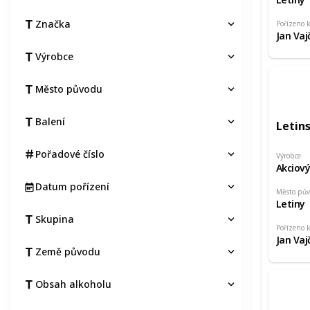
Značka
Pořízeno 
Jan Vaj
Výrobce
Město původu
Balení
Letin
Pořadové číslo
Výrobce
Akciový
Datum pořízení
Město pů
Letiny
Skupina
Pořízeno 
Jan Vaj
Země původu
Obsah alkoholu