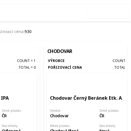
Use this list
izovací cena
930
CHODOVAR
COUNT
=
1
VÝROBCE
COUNT
=
TOTAL
=
0
POŘIZOVACÍ CENA
TOTAL
=
 IPA
Chodovar Černý Beránek Etk. A
Země původu
Výrobce
Země původu
ČR
Chodovar
ČR
Stav etikety
Město původu
Stav etikety
Odlepená
Chodová Planá
Nová