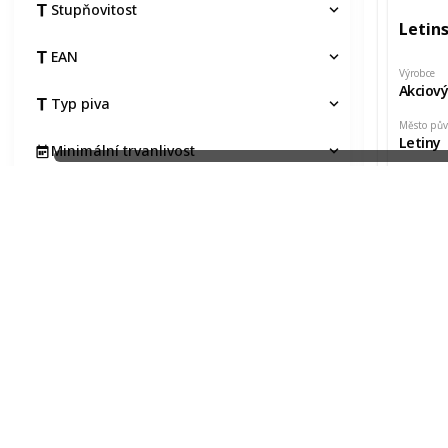
Stupňovitost
Letins
EAN
Výrobce
Akciový
Typ piva
Město pů
Letiny
Minimální trvanlivost
Pořízeno 
Jan Vaj
Pořízeno kde, od koho
Pořizovací cena
Stav etikety
Na výměnu
Typ
Kraj