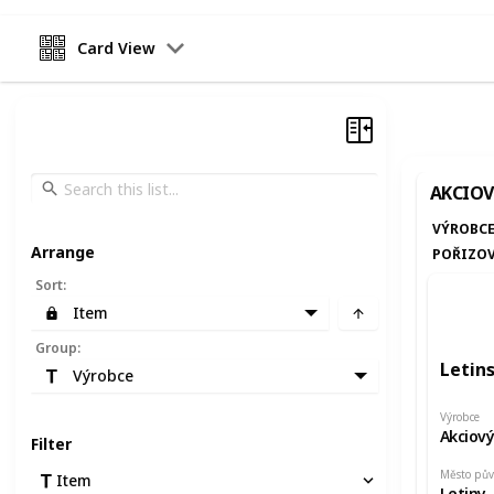
Card View
AKCIOV
VÝROBC
Arrange
POŘIZOV
Sort
:
Item
Group
:
Letin
Výrobce
Výrobce
Akciový
Filter
Město pů
Item
Letiny