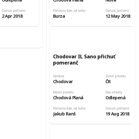
Datum pořízení
Pořízeno kde, od koho
Datum pořízení
2 Apr 2018
Burza
12 May 2018
Chodovar IL Sano příchuť
pomeranč
Výrobce
Země původu
Chodovar
ČR
Město původu
Stav etikety
Chodová Planá
Odlepená
Pořízeno kde, od koho
Datum pořízení
Jakub Ranš
19 Aug 2018