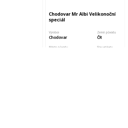
Chodovar Mr Albi Velikonoční
speciál
Výrobce
Země původu
Chodovar
ČR
Město původu
Stav etikety
Chodová Planá
Odlepená
Pořízeno kde, od koho
Datum pořízení
Ladislav Smutný
26 May 2015
Chodovar Mr.Albi Černý ležák
Olympic edition Etk. A
Výrobce
Země původu
Chodovar
ČR