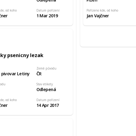
kde, od koho
Datum pořízení
Pořízeno kde, od koho
čner
1 Mar 2019
Jan Vajčner
sky psenicny lezak
Země původu
 pivovar Letiny
ČR
vodu
Stav etikety
Odlepená
kde, od koho
Datum pořízení
čner
14 Apr 2017