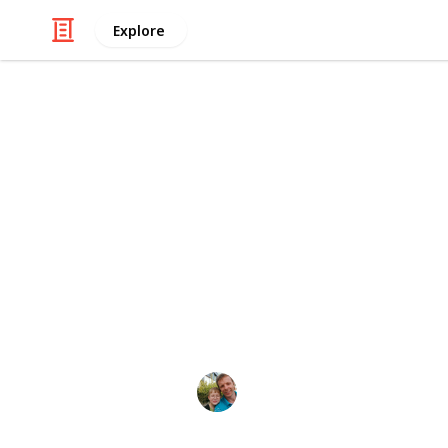
Explore
/
Hobbies & Interests
Collecting
ČR - Plzeňsk
Markova sbírka pivních etiket z pivo
collection from breweries in the Pils
Factory, Chodovar, Knížecí pivovar 
Týn, Pivovar Bizon, Pivovar Dobřany,
Lenocha, Pivovarský dvůr Purkmistr, 
Marek Ranš
20th January 2020