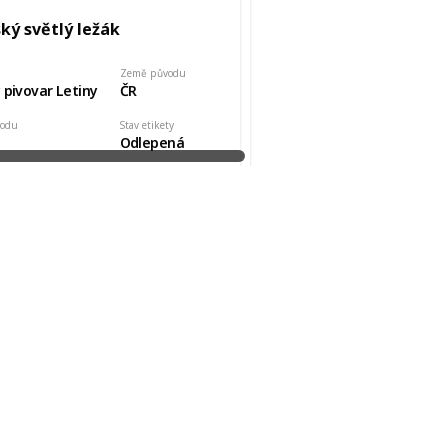
ký světlý ležák
Země původu
 pivovar Letiny
ČR
vodu
Stav etikety
Odlepená
kde, od koho
Datum pořízení
čner
1 Mar 2019