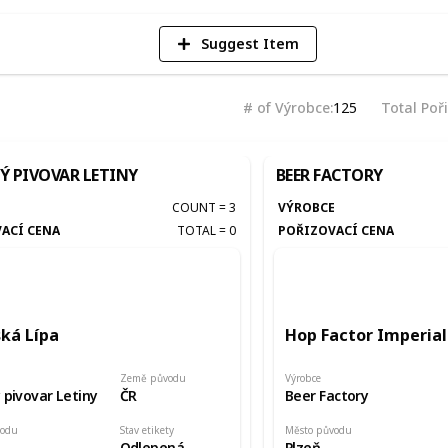
Suggest Item
# of Výrobce
125
Total Poř
Ý PIVOVAR LETINY
BEER FACTORY
E
COUNT
=
3
VÝROBCE
ACÍ CENA
TOTAL
=
0
POŘIZOVACÍ CENA
ská Lípa
Hop Factor Imperial
Země původu
Výrobce
 pivovar Letiny
ČR
Beer Factory
vodu
Stav etikety
Město původu
Odlepená
Plzeň