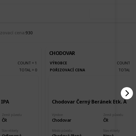
Use this list
izovací cena
930
CHODOVAR
COUNT
=
1
VÝROBCE
COUNT
=
TOTAL
=
0
POŘIZOVACÍ CENA
TOTAL
=
 IPA
Chodovar Černý Beránek Etk. A
Země původu
Výrobce
Země původu
ČR
Chodovar
ČR
Stav etikety
Město původu
Stav etikety
Odlepená
Chodová Planá
Nová