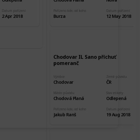
Datum pořízení
Pořízeno kde, od koho
Datum pořízení
2 Apr 2018
Burza
12 May 2018
Chodovar IL Sano příchuť
pomeranč
Výrobce
Země původu
Chodovar
ČR
Město původu
Stav etikety
Chodová Planá
Odlepená
Pořízeno kde, od koho
Datum pořízení
Jakub Ranš
19 Aug 2018