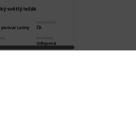
ký světlý ležák
Země původu
 pivovar Letiny
ČR
vodu
Stav etikety
Odlepená
kde, od koho
Datum pořízení
čner
1 Mar 2019