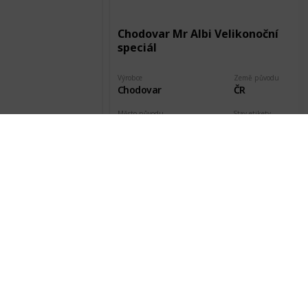
Chodovar Mr Albi Velikonoční
speciál
Výrobce
Země původu
Chodovar
ČR
Město původu
Stav etikety
Chodová Planá
Odlepená
Pořízeno kde, od koho
Datum pořízení
Ladislav Smutný
26 May 2015
Chodovar Mr.Albi Černý ležák
Olympic edition Etk. A
Výrobce
Země původu
Chodovar
ČR