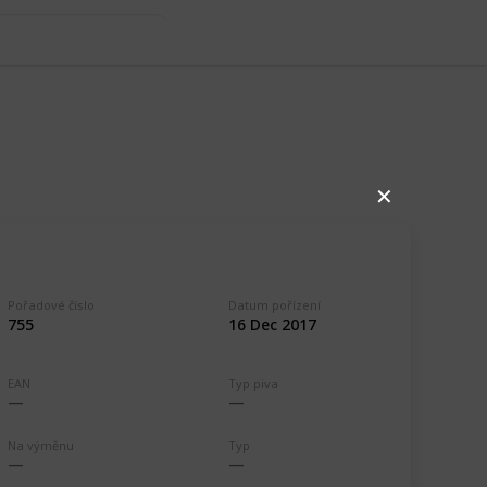
✕
Pořadové číslo
Datum pořízení
755
16 Dec 2017
EAN
Typ piva
,456
0
Follow
Share
ews
Likes
Na výměnu
Typ