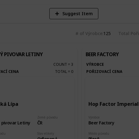
Suggest Item
# of Výrobce
125
Total Poř
Ý PIVOVAR LETINY
BEER FACTORY
E
COUNT
=
3
VÝROBCE
ACÍ CENA
TOTAL
=
0
POŘIZOVACÍ CENA
ská Lípa
Hop Factor Imperial
Země původu
Výrobce
 pivovar Letiny
ČR
Beer Factory
vodu
Stav etikety
Město původu
Odlepená
Plzeň