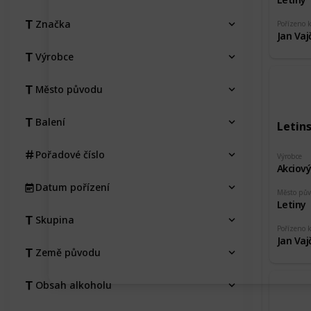
Značka
Pořízeno 
Jan Vaj
Výrobce
Město původu
Balení
Letin
Pořadové číslo
Výrobce
Akciový
Datum pořízení
Město pů
Letiny
Skupina
Pořízeno 
Jan Vaj
Země původu
Obsah alkoholu