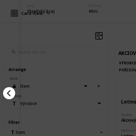
Kraj
Pivovar
Plzeňský kraj
Mini
Card View
AKCIOV
VÝROBC
Arrange
POŘIZOV
Sort
:
Item
Group
:
Letin
Výrobce
Výrobce
Akciový
Filter
Město pů
Item
Letiny