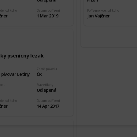
kde, od koho
Datum pořízení
Pořízeno kde, od koho
čner
1 Mar 2019
Jan Vajčner
sky psenicny lezak
Země původu
 pivovar Letiny
ČR
vodu
Stav etikety
Odlepená
kde, od koho
Datum pořízení
čner
14 Apr 2017