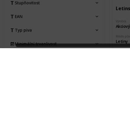
Stupňovitost
Letins
EAN
Výrobce
Akciový
Typ piva
Město pů
Letiny
Minimální trvanlivost
Pořízeno 
Jan Vaj
Pořízeno kde, od koho
Pořizovací cena
Stav etikety
Na výměnu
Typ
Kraj