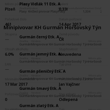
Plasy Vidlák 11 Etk. A
Město původu
Balení
Plzeň
0,33l
Značka
Výrobce
Město původu
Balení
Pořadové číslo
Datum p
Plasy
Knížecí pivovar Plasy
Plasy
-
1,334
27 Aug
Pořadové číslo
Datum pořízení
461
14 Apr 2017
Minipivovar KH Gurmán Horšovský Týn
Skupina
Země původu
Gurmán černý Etk. A
ČR
Značka
Výrobce
Město původu
Gurmán
Minipivovar KH Gurmán Horšovský Týn
Horšovský Tý
Obsah alkoholu
Stupňovitost
Gurmán jemný Etk. A
6.0%
Neuvedena
Značka
Výrobce
Město původu
Gurmán
Minipivovar KH Gurmán Horšovský Týn
Horšovský Tý
EAN
Typ piva
Gurmán pšeničný Etk. A
Značka
Výrobce
Město původu
Gurmán
Minipivovar KH Gurmán Horšovský Týn
Horšovský Tý
Minimální trvanlivost
Pořízeno kde, od koho
17 Mar 2017
Jan Vajčner
Gurmán tmavý Etk. A
Značka
Výrobce
Město původu
Pořizovací cena
Stav etikety
Gurmán
Minipivovar KH Gurmán Horšovský Týn
Horšovský Tý
0
Odlepená
Gurmán zlatý Etk. A
Na výměnu
Typ
Značka
Výrobce
Město původu