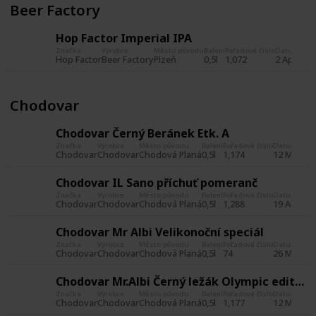
Beer Factory
Hop Factor Imperial IPA
Značka
Výrobce
Město původu
Balení
Pořadové číslo
Datum poří
Hop Factor
Beer Factory
Plzeň
0,5l
1,072
2 Apr 201
Chodovar
Chodovar Černý Beránek Etk. A
Značka
Výrobce
Město původu
Balení
Pořadové číslo
Datum poříz
Chodovar
Chodovar
Chodová Planá
0,5l
1,174
12 May 20
Chodovar IL Sano příchuť pomeranč
Značka
Výrobce
Město původu
Balení
Pořadové číslo
Datum poříz
Chodovar
Chodovar
Chodová Planá
0,5l
1,288
19 Aug 20
Chodovar Mr Albi Velikonoční speciál
Značka
Výrobce
Město původu
Balení
Pořadové číslo
Datum poříz
Chodovar
Chodovar
Chodová Planá
0,5l
74
26 May 20
Chodovar Mr.Albi Černý ležák Olympic edition Etk. A
Značka
Výrobce
Město původu
Balení
Pořadové číslo
Datum poříz
Chodovar
Chodovar
Chodová Planá
0,5l
1,177
12 May 20