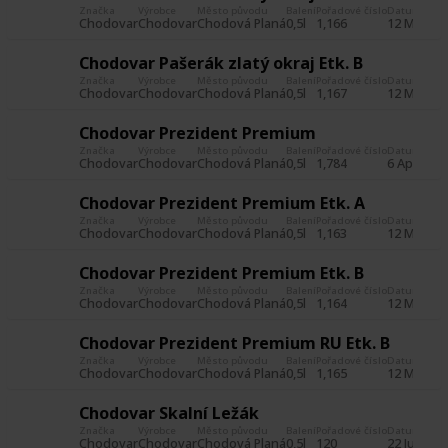
Značka
Výrobce
Město původu
Balení
Pořadové číslo
Datum poříz
Chodovar
Chodovar
Chodová Planá
0,5l
1,166
12 May 20
Chodovar Pašerák zlatý okraj Etk. B
Značka
Výrobce
Město původu
Balení
Pořadové číslo
Datum poříz
Chodovar
Chodovar
Chodová Planá
0,5l
1,167
12 May 20
Chodovar Prezident Premium
Značka
Výrobce
Město původu
Balení
Pořadové číslo
Datum poříz
Chodovar
Chodovar
Chodová Planá
0,5l
1,784
6 Apr 201
Chodovar Prezident Premium Etk. A
Značka
Výrobce
Město původu
Balení
Pořadové číslo
Datum poříz
Chodovar
Chodovar
Chodová Planá
0,5l
1,163
12 May 20
Chodovar Prezident Premium Etk. B
Značka
Výrobce
Město původu
Balení
Pořadové číslo
Datum poříz
Chodovar
Chodovar
Chodová Planá
0,5l
1,164
12 May 20
Chodovar Prezident Premium RU Etk. B
Značka
Výrobce
Město původu
Balení
Pořadové číslo
Datum poříz
Chodovar
Chodovar
Chodová Planá
0,5l
1,165
12 May 20
Chodovar Skalní Ležák
Značka
Výrobce
Město původu
Balení
Pořadové číslo
Datum poříz
Chodovar
Chodovar
Chodová Planá
0,5l
120
22 Jun 201