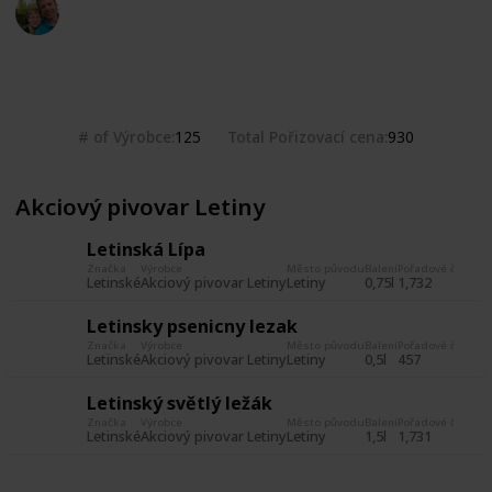
Marek Ranš
20th January 2020
2,455
0
Follow
Share
Views
Likes
# of Výrobce
Total Pořizovací cena
125
930
Akciový pivovar Letiny
Letinská Lípa
Značka
Výrobce
Město původu
Balení
Pořadové číslo
Da
Letinské
Akciový pivovar Letiny
Letiny
0,75l
1,732
1 
Letinsky psenicny lezak
Značka
Výrobce
Město původu
Balení
Pořadové číslo
Da
Letinské
Akciový pivovar Letiny
Letiny
0,5l
457
14
Letinský světlý ležák
Značka
Výrobce
Město původu
Balení
Pořadové číslo
Da
Letinské
Akciový pivovar Letiny
Letiny
1,5l
1,731
1 