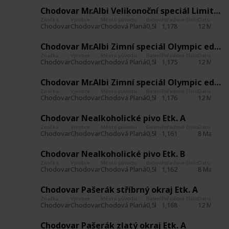
Chodovar Mr.Albi Velikonoční speciál Limited edition Etk. A
Značka
Výrobce
Město původu
Balení
Pořadové číslo
Datum poříz
Chodovar
Chodovar
Chodová Planá
0,5l
1,178
12 May 20
Chodovar Mr.Albi Zimní speciál Olympic edition Etk. A
Značka
Výrobce
Město původu
Balení
Pořadové číslo
Datum poříz
Chodovar
Chodovar
Chodová Planá
0,5l
1,175
12 May 20
Chodovar Mr.Albi Zimní speciál Olympic edition Etk. B
Značka
Výrobce
Město původu
Balení
Pořadové číslo
Datum poříz
Chodovar
Chodovar
Chodová Planá
0,5l
1,176
12 May 20
Chodovar Nealkoholické pivo Etk. A
Značka
Výrobce
Město původu
Balení
Pořadové číslo
Datum poříz
Chodovar
Chodovar
Chodová Planá
0,5l
1,161
8 May 201
Chodovar Nealkoholické pivo Etk. B
Značka
Výrobce
Město původu
Balení
Pořadové číslo
Datum poříz
Chodovar
Chodovar
Chodová Planá
0,5l
1,162
8 May 201
Chodovar Pašerák stříbrný okraj Etk. A
Značka
Výrobce
Město původu
Balení
Pořadové číslo
Datum poříz
Chodovar
Chodovar
Chodová Planá
0,5l
1,168
12 May 20
Chodovar Pašerák zlatý okraj Etk. A