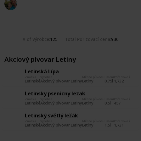
Marek Ranš
20th January 2020
2,456
0
Follow
Share
Views
Likes
# of Výrobce
Total Pořizovací cena
125
930
Akciový pivovar Letiny
Letinská Lípa
Značka
Výrobce
Město původu
Balení
Pořadové číslo
Da
Letinské
Akciový pivovar Letiny
Letiny
0,75l
1,732
1 
Letinsky psenicny lezak
Značka
Výrobce
Město původu
Balení
Pořadové číslo
Da
Letinské
Akciový pivovar Letiny
Letiny
0,5l
457
14
Letinský světlý ležák
Značka
Výrobce
Město původu
Balení
Pořadové číslo
Da
Letinské
Akciový pivovar Letiny
Letiny
1,5l
1,731
1 