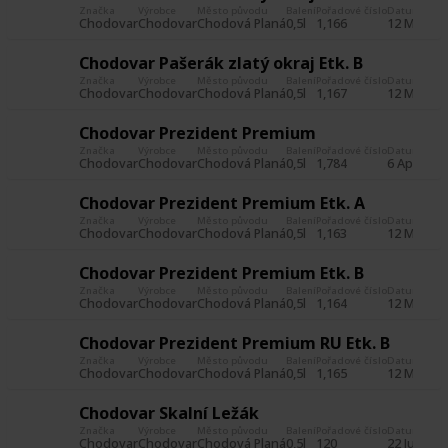
Značka
Výrobce
Město původu
Balení
Pořadové číslo
Datum poříz
Chodovar
Chodovar
Chodová Planá
0,5l
1,166
12 May 20
Chodovar Pašerák zlatý okraj Etk. B
Značka
Výrobce
Město původu
Balení
Pořadové číslo
Datum poříz
Chodovar
Chodovar
Chodová Planá
0,5l
1,167
12 May 20
Chodovar Prezident Premium
Značka
Výrobce
Město původu
Balení
Pořadové číslo
Datum poříz
Chodovar
Chodovar
Chodová Planá
0,5l
1,784
6 Apr 201
Chodovar Prezident Premium Etk. A
Značka
Výrobce
Město původu
Balení
Pořadové číslo
Datum poříz
Chodovar
Chodovar
Chodová Planá
0,5l
1,163
12 May 20
Chodovar Prezident Premium Etk. B
Značka
Výrobce
Město původu
Balení
Pořadové číslo
Datum poříz
Chodovar
Chodovar
Chodová Planá
0,5l
1,164
12 May 20
Chodovar Prezident Premium RU Etk. B
Značka
Výrobce
Město původu
Balení
Pořadové číslo
Datum poříz
Chodovar
Chodovar
Chodová Planá
0,5l
1,165
12 May 20
Chodovar Skalní Ležák
Značka
Výrobce
Město původu
Balení
Pořadové číslo
Datum poříz
Chodovar
Chodovar
Chodová Planá
0,5l
120
22 Jun 201