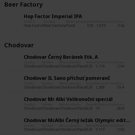
Beer Factory
Hop Factor Imperial IPA
Značka
Výrobce
Město původu
Balení
Pořadové číslo
Datum poří
Hop Factor
Beer Factory
Plzeň
0,5l
1,072
2 Apr 201
Chodovar
Chodovar Černý Beránek Etk. A
Značka
Výrobce
Město původu
Balení
Pořadové číslo
Datum poříz
Chodovar
Chodovar
Chodová Planá
0,5l
1,174
12 May 20
Chodovar IL Sano příchuť pomeranč
Značka
Výrobce
Město původu
Balení
Pořadové číslo
Datum poříz
Chodovar
Chodovar
Chodová Planá
0,5l
1,288
19 Aug 20
Chodovar Mr Albi Velikonoční speciál
Značka
Výrobce
Město původu
Balení
Pořadové číslo
Datum poříz
Chodovar
Chodovar
Chodová Planá
0,5l
74
26 May 20
Chodovar Mr.Albi Černý ležák Olympic edition Etk. A
Značka
Výrobce
Město původu
Balení
Pořadové číslo
Datum poříz
Chodovar
Chodovar
Chodová Planá
0,5l
1,177
12 May 20