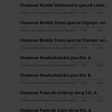
Chodovar Mr.Albi Velikonoční speciál Limited edition Etk. A
Značka
Výrobce
Město původu
Balení
Pořadové číslo
Datum poříz
Chodovar
Chodovar
Chodová Planá
0,5l
1,178
12 May 20
Chodovar Mr.Albi Zimní speciál Olympic edition Etk. A
Značka
Výrobce
Město původu
Balení
Pořadové číslo
Datum poříz
Chodovar
Chodovar
Chodová Planá
0,5l
1,175
12 May 20
Chodovar Mr.Albi Zimní speciál Olympic edition Etk. B
Značka
Výrobce
Město původu
Balení
Pořadové číslo
Datum poříz
Chodovar
Chodovar
Chodová Planá
0,5l
1,176
12 May 20
Chodovar Nealkoholické pivo Etk. A
Značka
Výrobce
Město původu
Balení
Pořadové číslo
Datum poříz
Chodovar
Chodovar
Chodová Planá
0,5l
1,161
8 May 201
Chodovar Nealkoholické pivo Etk. B
Značka
Výrobce
Město původu
Balení
Pořadové číslo
Datum poříz
Chodovar
Chodovar
Chodová Planá
0,5l
1,162
8 May 201
Chodovar Pašerák stříbrný okraj Etk. A
Značka
Výrobce
Město původu
Balení
Pořadové číslo
Datum poříz
Chodovar
Chodovar
Chodová Planá
0,5l
1,168
12 May 20
Chodovar Pašerák zlatý okraj Etk. A