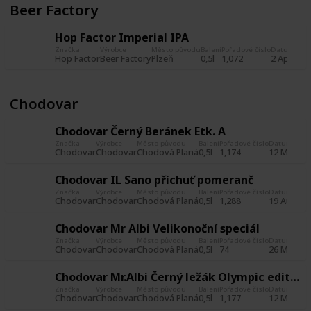
Beer Factory
Hop Factor Imperial IPA
Značka
Výrobce
Město původu
Balení
Pořadové číslo
Datum poří
Hop Factor
Beer Factory
Plzeň
0,5l
1,072
2 Apr 201
Chodovar
Chodovar Černý Beránek Etk. A
Značka
Výrobce
Město původu
Balení
Pořadové číslo
Datum poříz
Chodovar
Chodovar
Chodová Planá
0,5l
1,174
12 May 20
Chodovar IL Sano příchuť pomeranč
Značka
Výrobce
Město původu
Balení
Pořadové číslo
Datum poříz
Chodovar
Chodovar
Chodová Planá
0,5l
1,288
19 Aug 20
Chodovar Mr Albi Velikonoční speciál
Značka
Výrobce
Město původu
Balení
Pořadové číslo
Datum poříz
Chodovar
Chodovar
Chodová Planá
0,5l
74
26 May 20
Chodovar Mr.Albi Černý ležák Olympic edition Etk. A
Značka
Výrobce
Město původu
Balení
Pořadové číslo
Datum poříz
Chodovar
Chodovar
Chodová Planá
0,5l
1,177
12 May 20