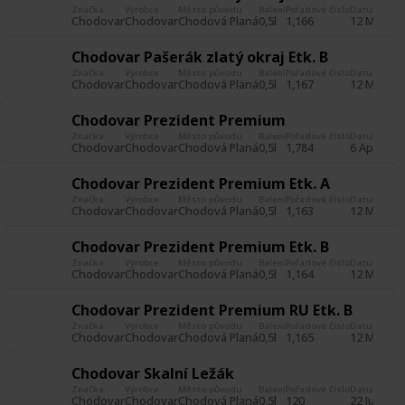
Značka
Výrobce
Město původu
Balení
Pořadové číslo
Datum poříz
Chodovar
Chodovar
Chodová Planá
0,5l
1,166
12 May 20
Chodovar Pašerák zlatý okraj Etk. B
Značka
Výrobce
Město původu
Balení
Pořadové číslo
Datum poříz
Chodovar
Chodovar
Chodová Planá
0,5l
1,167
12 May 20
Chodovar Prezident Premium
Značka
Výrobce
Město původu
Balení
Pořadové číslo
Datum poříz
Chodovar
Chodovar
Chodová Planá
0,5l
1,784
6 Apr 201
Chodovar Prezident Premium Etk. A
Značka
Výrobce
Město původu
Balení
Pořadové číslo
Datum poříz
Chodovar
Chodovar
Chodová Planá
0,5l
1,163
12 May 20
Chodovar Prezident Premium Etk. B
Značka
Výrobce
Město původu
Balení
Pořadové číslo
Datum poříz
Chodovar
Chodovar
Chodová Planá
0,5l
1,164
12 May 20
Chodovar Prezident Premium RU Etk. B
Značka
Výrobce
Město původu
Balení
Pořadové číslo
Datum poříz
Chodovar
Chodovar
Chodová Planá
0,5l
1,165
12 May 20
Chodovar Skalní Ležák
Značka
Výrobce
Město původu
Balení
Pořadové číslo
Datum poříz
Chodovar
Chodovar
Chodová Planá
0,5l
120
22 Jun 201