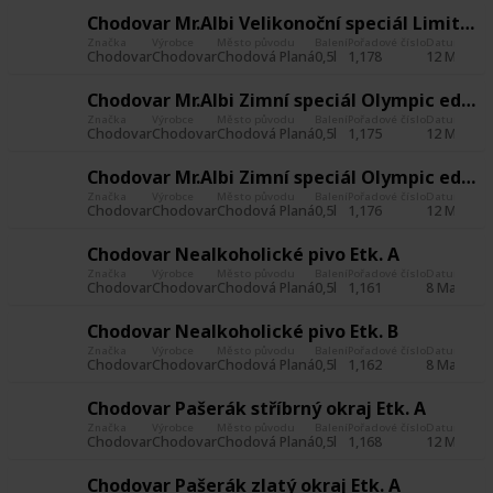
Chodovar Mr.Albi Velikonoční speciál Limited edition Etk. A
Značka
Výrobce
Město původu
Balení
Pořadové číslo
Datum poříz
Chodovar
Chodovar
Chodová Planá
0,5l
1,178
12 May 20
Chodovar Mr.Albi Zimní speciál Olympic edition Etk. A
Značka
Výrobce
Město původu
Balení
Pořadové číslo
Datum poříz
Chodovar
Chodovar
Chodová Planá
0,5l
1,175
12 May 20
Chodovar Mr.Albi Zimní speciál Olympic edition Etk. B
Značka
Výrobce
Město původu
Balení
Pořadové číslo
Datum poříz
Chodovar
Chodovar
Chodová Planá
0,5l
1,176
12 May 20
Chodovar Nealkoholické pivo Etk. A
Značka
Výrobce
Město původu
Balení
Pořadové číslo
Datum poříz
Chodovar
Chodovar
Chodová Planá
0,5l
1,161
8 May 201
Chodovar Nealkoholické pivo Etk. B
Značka
Výrobce
Město původu
Balení
Pořadové číslo
Datum poříz
Chodovar
Chodovar
Chodová Planá
0,5l
1,162
8 May 201
Chodovar Pašerák stříbrný okraj Etk. A
Značka
Výrobce
Město původu
Balení
Pořadové číslo
Datum poříz
Chodovar
Chodovar
Chodová Planá
0,5l
1,168
12 May 20
Chodovar Pašerák zlatý okraj Etk. A