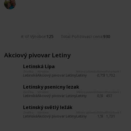
Marek Ranš
20th January 2020
2,455
0
Follow
Share
Views
Likes
# of Výrobce
Total Pořizovací cena
125
930
Akciový pivovar Letiny
Letinská Lípa
Značka
Výrobce
Město původu
Balení
Pořadové číslo
Da
Letinské
Akciový pivovar Letiny
Letiny
0,75l
1,732
1 
Letinsky psenicny lezak
Značka
Výrobce
Město původu
Balení
Pořadové číslo
Da
Letinské
Akciový pivovar Letiny
Letiny
0,5l
457
14
Letinský světlý ležák
Značka
Výrobce
Město původu
Balení
Pořadové číslo
Da
Letinské
Akciový pivovar Letiny
Letiny
1,5l
1,731
1 