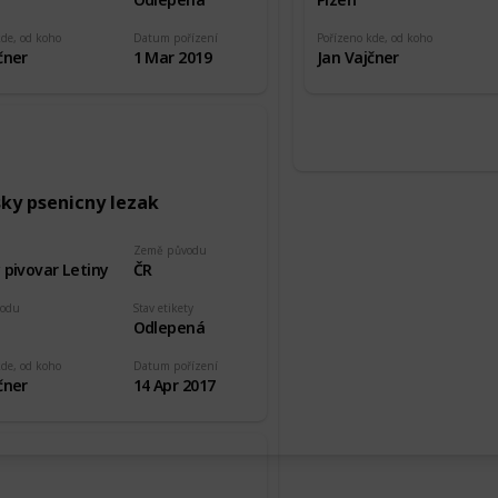
kde, od koho
Datum pořízení
Pořízeno kde, od koho
čner
1 Mar 2019
Jan Vajčner
sky psenicny lezak
Země původu
 pivovar Letiny
ČR
vodu
Stav etikety
Odlepená
kde, od koho
Datum pořízení
čner
14 Apr 2017