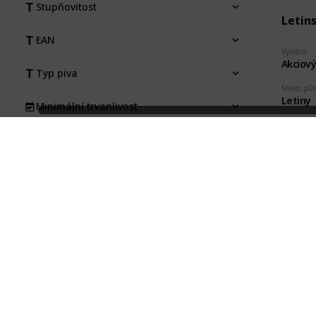
Stupňovitost
Letins
EAN
Výrobce
Akciový
Typ piva
Město pů
Letiny
Minimální trvanlivost
Pořízeno 
Jan Vaj
Pořízeno kde, od koho
Pořizovací cena
Stav etikety
Na výměnu
Typ
Kraj