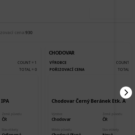
Use this list
izovací cena
930
CHODOVAR
COUNT
=
1
VÝROBCE
COUNT
=
TOTAL
=
0
POŘIZOVACÍ CENA
TOTAL
=
 IPA
Chodovar Černý Beránek Etk. A
Země původu
Výrobce
Země původu
ČR
Chodovar
ČR
Stav etikety
Město původu
Stav etikety
Odlepená
Chodová Planá
Nová