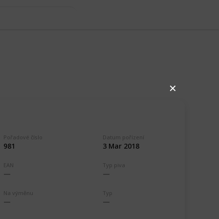
✕
Pořadové číslo
Datum pořízení
981
3 Mar 2018
EAN
Typ piva
,455
0
Follow
Share
Na výměnu
Typ
ews
Likes