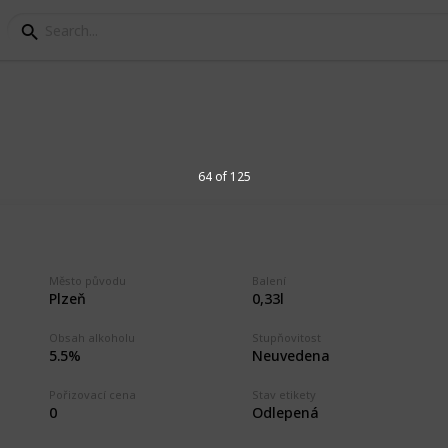
ý kraj
64 of 125
varů v Plzeňském kraji. Beer labels
en Region. Akciový pivovar Letiny, Beer
Plasy, Minipivovar KH Gurmán Horšovský
Město původu
Balení
Plzeň
0,33l
 Pivovar Chříč, Pivovar Raven, Pivovar U
Plzeňský Prazdroj.
Obsah alkoholu
Stupňovitost
5.5%
Neuvedena
2
Pořizovací cena
Stav etikety
Vi
0
Odlepená