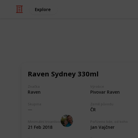
Explore
/
Hobbies & Interests
Collecting
ČR - Plzeňsk
Raven Sydney 330ml
Markova sbírka pivních etiket z pivo
collection from breweries in the Pils
Factory, Chodovar, Knížecí pivovar 
Značka
Výrobce
Raven
Pivovar Raven
Týn, Pivovar Bizon, Pivovar Dobřany,
Lenocha, Pivovarský dvůr Purkmistr, 
Skupina
Země původu
ČR
Marek Ranš
Minimální trvanlivost
Pořízeno kde, od koho
20th January 2020
21 Feb 2018
Jan Vajčner