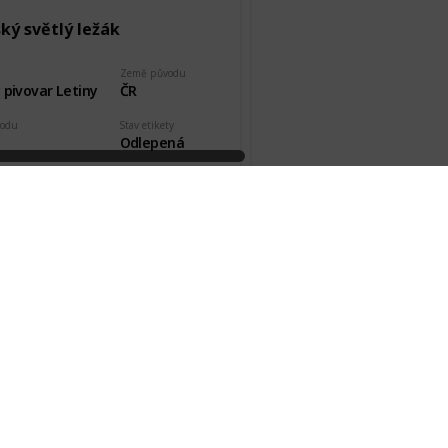
ký světlý ležák
Země původu
 pivovar Letiny
ČR
vodu
Stav etikety
Odlepená
kde, od koho
Datum pořízení
čner
1 Mar 2019