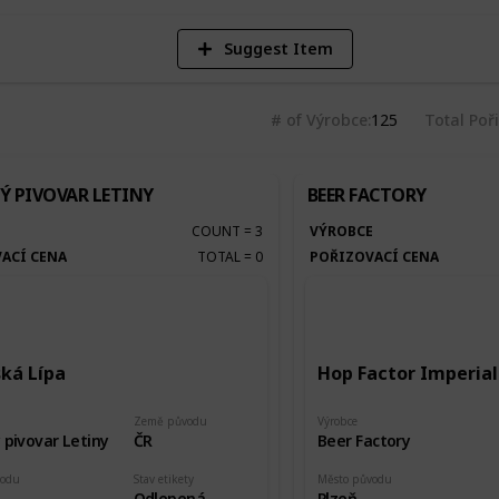
Suggest Item
# of Výrobce
125
Total Poř
Ý PIVOVAR LETINY
BEER FACTORY
E
COUNT
=
3
VÝROBCE
ACÍ CENA
TOTAL
=
0
POŘIZOVACÍ CENA
ská Lípa
Hop Factor Imperial
Země původu
Výrobce
 pivovar Letiny
ČR
Beer Factory
vodu
Stav etikety
Město původu
Odlepená
Plzeň