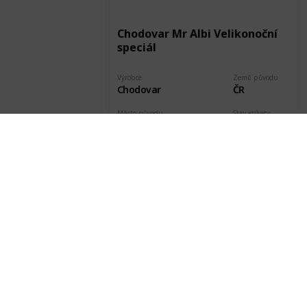
Chodovar Mr Albi Velikonoční
speciál
Výrobce
Země původu
Chodovar
ČR
Město původu
Stav etikety
Chodová Planá
Odlepená
Pořízeno kde, od koho
Datum pořízení
Ladislav Smutný
26 May 2015
Chodovar Mr.Albi Černý ležák
Olympic edition Etk. A
Výrobce
Země původu
Chodovar
ČR