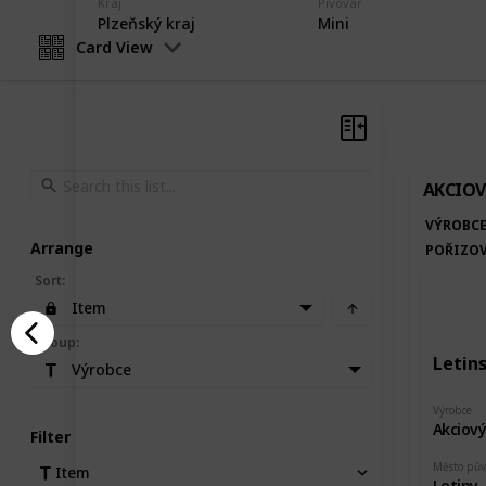
Kraj
Pivovar
Plzeňský kraj
Mini
Card View
AKCIOV
VÝROBC
Arrange
POŘIZOV
Sort
:
Item
Group
:
Letin
Výrobce
Výrobce
Akciový
Filter
Město pů
Item
Letiny