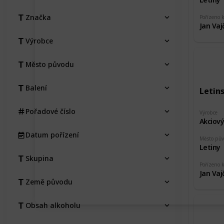
Značka
Pořízeno 
Jan Vaj
Výrobce
Město původu
Balení
Letin
Pořadové číslo
Výrobce
Akciový
Datum pořízení
Město pů
Letiny
Skupina
Pořízeno 
Jan Vaj
Země původu
Obsah alkoholu