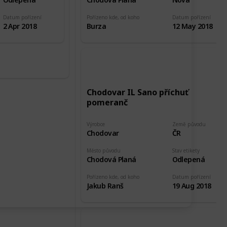
Datum pořízení
Pořízeno kde, od koho
Datum pořízení
2 Apr 2018
Burza
12 May 2018
Chodovar IL Sano příchuť
pomeranč
Výrobce
Země původu
Chodovar
ČR
Město původu
Stav etikety
Chodová Planá
Odlepená
Pořízeno kde, od koho
Datum pořízení
Jakub Ranš
19 Aug 2018