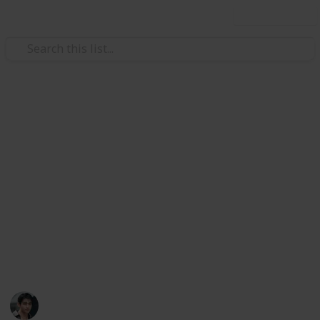
Use this list
/
Art & Entertainment
Shows & Events
Paris Fashion Week | Celine
Été 2026
Womenswear SS2026 | oct 5
The list is still getting updated. Spot a mistake?
Let us know on x:
@vmusichub
VMusicHub
25th October 2025