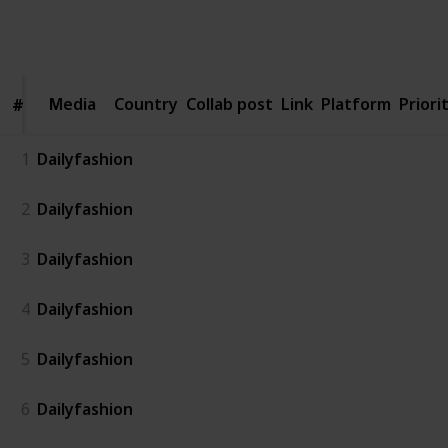
4,591
1
3
Follow
Share
Views
Like
Followers
Media
Media
Country
Collab post
Link
Platform
Priori
#
#
1
Dailyfashion
2
Dailyfashion
3
Dailyfashion
4
Dailyfashion
5
Dailyfashion
6
Dailyfashion