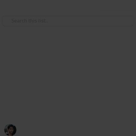
Use this list
/
Art & Entertainment
Shows & Events
Paris Fashion Week | Celine
Été 2026
Womenswear SS2026 | oct 5
The list is still getting updated. Spot a mistake?
Let us know on x:
@vmusichub
VMusicHub
25th October 2025