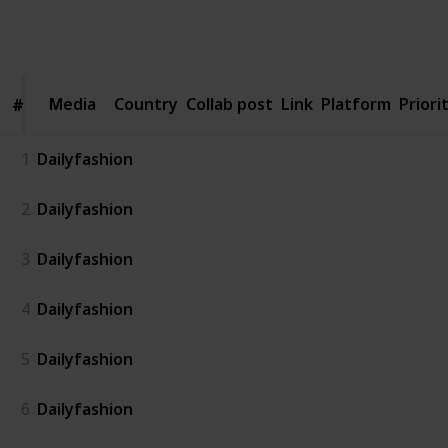
4,594
1
3
Follow
Share
Views
Like
Followers
Media
Media
Country
Collab post
Link
Platform
Priori
#
#
1
Dailyfashion
2
Dailyfashion
3
Dailyfashion
4
Dailyfashion
5
Dailyfashion
6
Dailyfashion