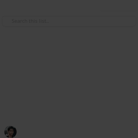
Use this list
/
Art & Entertainment
Shows & Events
Paris Fashion Week | Celine
Été 2026
Womenswear SS2026 | oct 5
The list is still getting updated. Spot a mistake?
Let us know on x:
@vmusichub
VMusicHub
25th October 2025