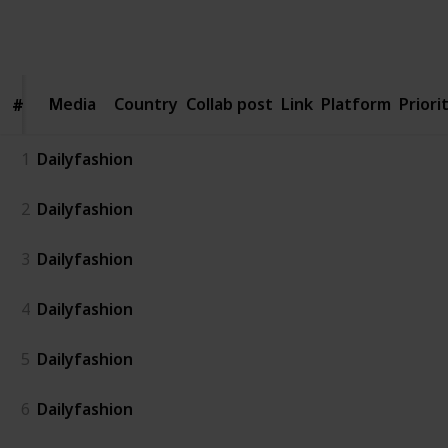
4,597
1
3
Follow
Share
Views
Like
Followers
Media
Media
Country
Collab post
Link
Platform
Priori
#
#
1
Dailyfashion
2
Dailyfashion
3
Dailyfashion
4
Dailyfashion
5
Dailyfashion
6
Dailyfashion