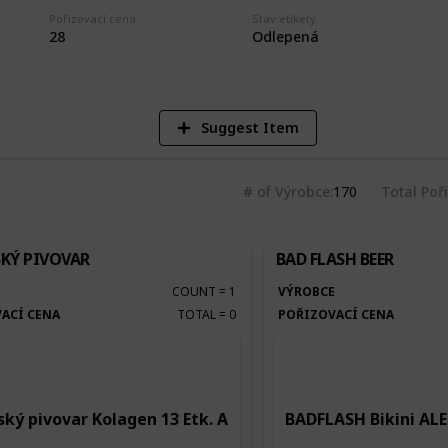
4
Pořizovací cena
Stav etikety
28
Odlepená
Vi
Suggest Item
# of Výrobce
170
Total Poř
KÝ PIVOVAR
BAD FLASH BEER
E
COUNT
=
1
VÝROBCE
ACÍ CENA
TOTAL
=
0
POŘIZOVACÍ CENA
ký pivovar Kolagen 13 Etk. A
BADFLASH Bikini ALE