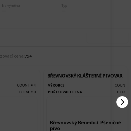
,834
0
Na výměnu
Typ
Follow
Share
ews
Likes
Use this list
izovací cena
754
BŘEVNOVSKÝ KLÁŠTERNÍ PIVOVAR
COUNT
=
4
VÝROBCE
COUNT
TOTAL
=
0
POŘIZOVACÍ CENA
TOTAL
Břevnovský Benedict Pšeničné
pivo