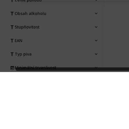
Obsah alkoholu
Stupňovitost
EAN
Typ piva
Minimální trvanlivost
Pořízeno kde, od koho
Pořizovací cena
Stav etikety
Na výměnu