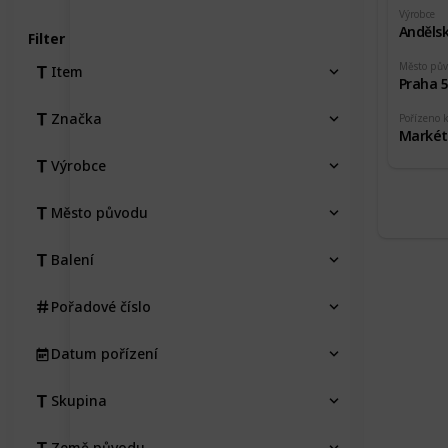
Výrobce
Andělsk
Filter
Město pů
Item
Praha 
Značka
Pořízeno 
Markét
Výrobce
Město původu
Balení
Pořadové číslo
Datum pořízení
Skupina
Země původu