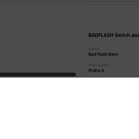
BADFLASH Smích an
Výrobce
Bad Flash Beer
Město původu
Praha 6
Pořízeno kde, od koho
Akce HP
BADFLASH Torpid Mi