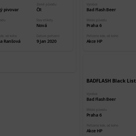
Země původu
Výrobce
ý pivovar
ČR
Bad Flash Beer
vodu
Stav etikety
Město původu
5
Nová
Praha 6
kde, od koho
Datum pořízení
Pořízeno kde, od koho
a Ranšová
9 Jan 2020
Akce HP
BADFLASH Black List
Výrobce
Bad Flash Beer
Město původu
Praha 6
Pořízeno kde, od koho
Akce HP