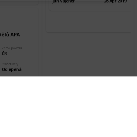
Jan Vajčner
26 Apr 2019
dělů APA
Země původu
ČR
Stav etikety
Odlepená
Datum pořízení
15 Dec 2018
nd