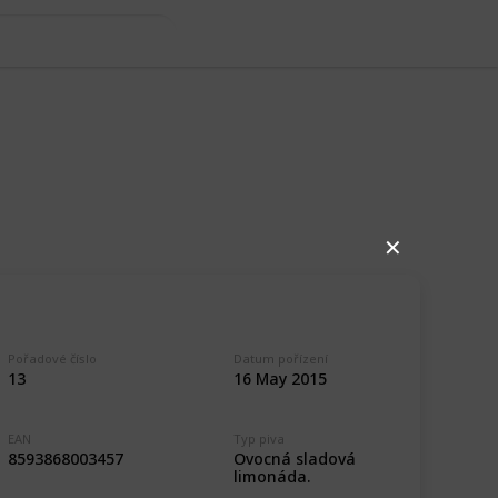
✕
Pořadové číslo
Datum pořízení
13
16 May 2015
EAN
Typ piva
Ovocná sladová
8593868003457
limonáda.