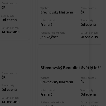
Země původu
ČR
Výrobce
Země původu
Břevnovský klášterní pivovar
ČR
Stav etikety
Odlepená
Město původu
Stav etikety
Praha 6
Odlepená
Datum pořízení
14 Dec 2018
Pořízeno kde, od koho
Datum pořízení
Jan Vajčner
26 Apr 2019
Břevnovský Benedict Světlý ležák
Země původu
ČR
Výrobce
Země původu
Břevnovský klášterní pivovar
ČR
Stav etikety
Odlepená
Město původu
Stav etikety
Praha 6
Odlepená
Datum pořízení
14 Dec 2018
Pořízeno kde, od koho
Datum pořízení