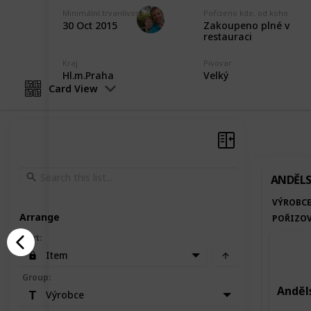
Marek Ranš
Minimální trvanlivost
Pořízeno kde, od koho
Zakoupeno plné v
30 Oct 2015
5th February 2020
restauraci
Kraj
Pivovar
Hl.m.Praha
Velký
Card View
ANDĚLS
VÝROBC
Arrange
POŘIZOV
Sort
:
Item
Group
:
Anděls
Výrobce