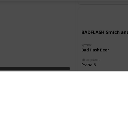
BADFLASH Smích an
Výrobce
Bad Flash Beer
Město původu
Praha 6
Pořízeno kde, od koho
Akce HP
BADFLASH Torpid Mi