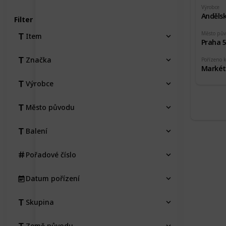
Výrobce
Andělsk
Filter
Město pů
Item
Praha 
Značka
Pořízeno 
Markét
Výrobce
Město původu
Balení
Pořadové číslo
Datum pořízení
Skupina
Země původu