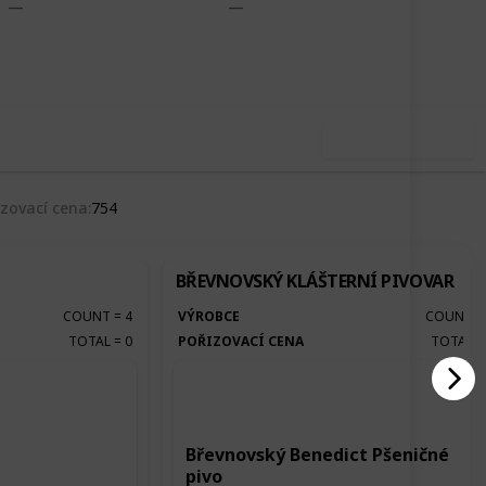
,850
0
Follow
Share
ews
Likes
Use this list
izovací cena
754
BŘEVNOVSKÝ KLÁŠTERNÍ PIVOVAR
COUNT
=
4
VÝROBCE
COUNT
TOTAL
=
0
POŘIZOVACÍ CENA
TOTAL
Břevnovský Benedict Pšeničné
pivo