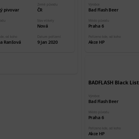
Země původu
Výrobce
ý pivovar
ČR
Bad Flash Beer
vodu
Stav etikety
Město původu
5
Nová
Praha 6
kde, od koho
Datum pořízení
Pořízeno kde, od koho
a Ranšová
9 Jan 2020
Akce HP
BADFLASH Black List
Výrobce
Bad Flash Beer
Město původu
Praha 6
Pořízeno kde, od koho
Akce HP