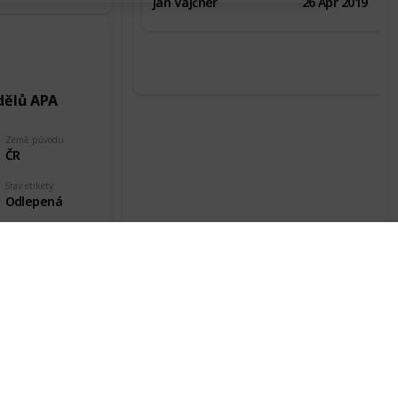
Jan Vajčner
26 Apr 2019
dělů APA
Země původu
ČR
Stav etikety
Odlepená
Datum pořízení
15 Dec 2018
nd