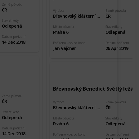
Země původu
ČR
Výrobce
Země původu
Břevnovský klášterní pivovar
ČR
Stav etikety
Odlepená
Město původu
Stav etikety
Praha 6
Odlepená
Datum pořízení
14 Dec 2018
Pořízeno kde, od koho
Datum pořízení
Jan Vajčner
26 Apr 2019
Břevnovský Benedict Světlý ležák
Země původu
ČR
Výrobce
Země původu
Břevnovský klášterní pivovar
ČR
Stav etikety
Odlepená
Město původu
Stav etikety
Praha 6
Odlepená
Datum pořízení
14 Dec 2018
Pořízeno kde, od koho
Datum pořízení