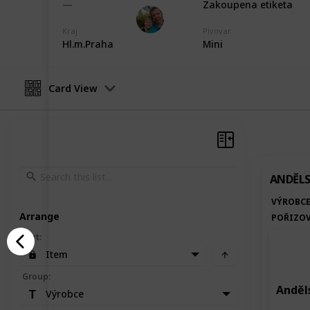
Zakoupena etiketa
Marek Ranš
5th February 2020
Kraj
Pivovar
Hl.m.Praha
Mini
Card View
ANDĚLS
VÝROBC
Arrange
POŘIZOV
Sort
:
Item
Group
:
Anděls
Výrobce