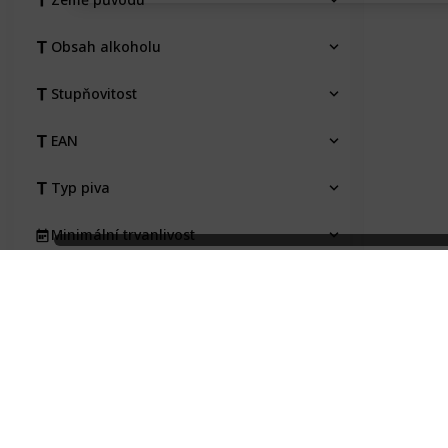
Obsah alkoholu
Stupňovitost
EAN
Typ piva
Minimální trvanlivost
Pořízeno kde, od koho
Pořizovací cena
Stav etikety
Na výměnu