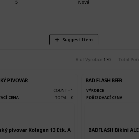
5
Nová
4
Vi
Suggest Item
# of Výrobce
170
Total Poř
KÝ PIVOVAR
BAD FLASH BEER
E
COUNT
=
1
VÝROBCE
ACÍ CENA
TOTAL
=
0
POŘIZOVACÍ CENA
ký pivovar Kolagen 13 Etk. A
BADFLASH Bikini ALE