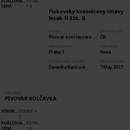
POŘIZOVACÍ
TOTAL
CENA
=
0
Flekovsky kvasnicovy tmavy
lezak 1l Etk. B
Výrobce
Země původu
Pivovar a restaurace U Fleků
ČR
Město původu
Stav etikety
Praha 1
Nová
Pořízeno kde, od koho
Datum pořízení
Danielka Ranšová
7 May 2017
VÝROBCE
PIVOVAR KOLČAVKA
VÝROBCE
COUNT
=
2
POŘIZOVACÍ
TOTAL
CENA
=
0