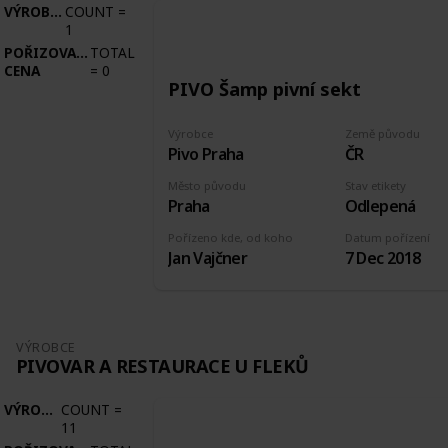
VÝROBCE
COUNT
=
1
POŘIZOVACÍ
TOTAL
CENA
=
0
PIVO Šamp pivní sekt
Výrobce
Země původu
Pivo Praha
ČR
Město původu
Stav etikety
Praha
Odlepená
Pořízeno kde, od koho
Datum pořízení
Jan Vajčner
7 Dec 2018
VÝROBCE
PIVOVAR A RESTAURACE U FLEKŮ
VÝROBCE
COUNT
=
11