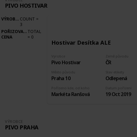
PIVO HOSTIVAR
VÝROBCE
COUNT
=
3
POŘIZOVACÍ
TOTAL
CENA
=
0
Hostivar Desítka ALE
Výrobce
Země původu
Pivo Hostivar
ČR
Město původu
Stav etikety
Praha 10
Odlepená
Pořízeno kde, od koho
Datum pořízení
Markéta Ranšová
19 Oct 2019
VÝROBCE
PIVO PRAHA