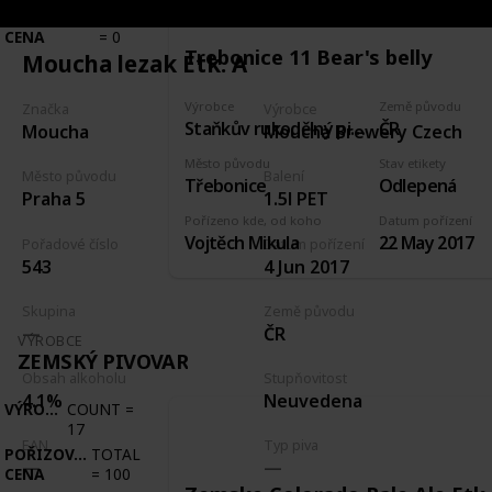
POŘIZOVACÍ
TOTAL
CENA
=
0
Trebonice 11 Bear's belly
Moucha lezak Etk. A
Výrobce
Země původu
Značka
Výrobce
Staňkův rukodělný pivovárek Třebonice
ČR
Moucha
Moucha Brewery Czech
Město původu
Stav etikety
Město původu
Balení
Třebonice
Odlepená
Praha 5
1.5l PET
Pořízeno kde, od koho
Datum pořízení
Vojtěch Mikula
22 May 2017
Pořadové číslo
Datum pořízení
543
4 Jun 2017
Skupina
Země původu
ČR
VÝROBCE
ZEMSKÝ PIVOVAR
Obsah alkoholu
Stupňovitost
4.1%
Neuvedena
VÝROBCE
COUNT
=
17
EAN
Typ piva
POŘIZOVACÍ
TOTAL
CENA
=
100