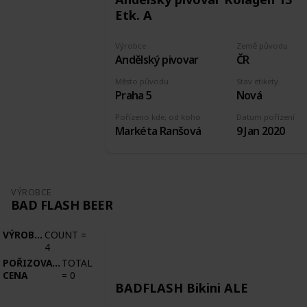
Etk. A
Výrobce
Země původu
Andělský pivovar
ČR
Město původu
Stav etikety
Praha 5
Nová
Pořízeno kde, od koho
Datum pořízení
Markéta Ranšová
9 Jan 2020
VÝROBCE
BAD FLASH BEER
VÝROBCE
COUNT
=
4
POŘIZOVACÍ
TOTAL
CENA
=
0
BADFLASH Bikini ALE