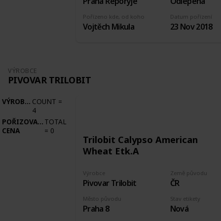
Praha Řeporyje
Odlepená
Pořízeno kde, od koho
Datum pořízení
Vojtěch Mikula
23 Nov 2018
VÝROBCE
PIVOVAR TRILOBIT
VÝROBCE
COUNT
=
4
POŘIZOVACÍ
TOTAL
CENA
=
0
Trilobit Calypso American
Wheat Etk.A
Výrobce
Země původu
Pivovar Trilobit
ČR
Město původu
Stav etikety
Praha 8
Nová