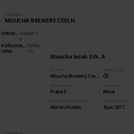
VÝROBCE
MOUCHA BREWERY CZECH
VÝROBCE
COUNT
=
2
POŘIZOVACÍ
TOTAL
CENA
=
0
Moucha lezak Etk. A
Výrobce
Země původu
Moucha Brewery Czech
ČR
Město původu
Stav etikety
Praha 5
Nová
Pořízeno kde, od koho
Datum pořízení
Martin Hradec
4 Jun 2017
VÝROBCE