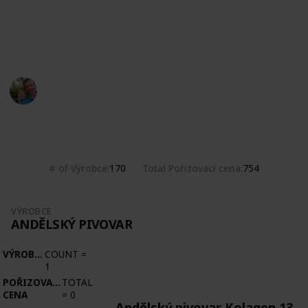
Počernický pivovar, Přátelský pivovar, Řemeslný
pivovar Létající chroust, Staňkův rukodělný pivovárek
Třebonice, Zemský pivovar
Marek Ranš
5th February 2020
4,851
0
Follow
Share
Views
Likes
# of Výrobce
Total Pořizovací cena
170
754
VÝROBCE
ANDĚLSKÝ PIVOVAR
VÝROBCE
COUNT
=
1
POŘIZOVACÍ
TOTAL
CENA
=
0
Andělský pivovar Kolagen 13