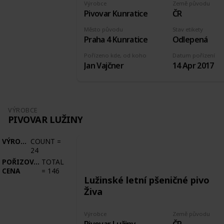
Výrobce
Země původu
Pivovar Kunratice
ČR
Město původu
Stav etikety
Praha 4 Kunratice
Odlepená
Pořízeno kde, od koho
Datum pořízení
Jan Vajčner
14 Apr 2017
VÝROBCE
PIVOVAR LUŽINY
VÝROBCE
COUNT
=
24
POŘIZOVACÍ
TOTAL
CENA
=
146
Lužinské letní pšeničné pivo
Živa
Výrobce
Země původu