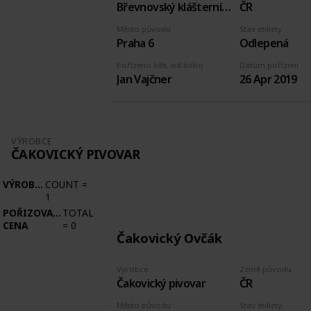
Břevnovský klášterní pivovar
ČR
Město původu
Stav etikety
Praha 6
Odlepená
Pořízeno kde, od koho
Datum pořízení
Jan Vajčner
26 Apr 2019
VÝROBCE
ČAKOVICKÝ PIVOVAR
VÝROBCE
COUNT
=
1
POŘIZOVACÍ
TOTAL
CENA
=
0
Čakovický Ovčák
Výrobce
Země původu
Čakovický pivovar
ČR
Město původu
Stav etikety