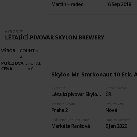
Martin Hradec
16 Sep 2018
VÝROBCE
LÉTAJÍCÍ PIVOVAR SKYLON BREWERY
VÝROBCE
COUNT
=
2
POŘIZOVACÍ
TOTAL
CENA
=
0
Skylon Mr. Smrkonaut 10 Etk. 
Výrobce
Země původu
Létající pivovar Skylon brewery
ČR
Město původu
Stav etikety
Praha 2
Nová
Pořízeno kde, od koho
Datum pořízení
Markéta Ranšová
9 Jan 2020