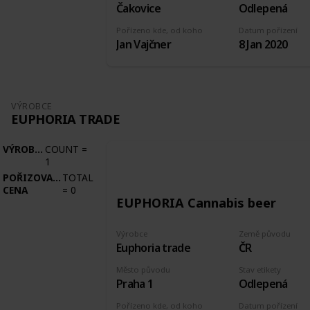
Čakovice
Odlepená
Pořízeno kde, od koho
Datum pořízení
Jan Vajčner
8 Jan 2020
VÝROBCE
EUPHORIA TRADE
VÝROBCE
COUNT
=
1
POŘIZOVACÍ
TOTAL
CENA
=
0
EUPHORIA Cannabis beer
Výrobce
Země původu
Euphoria trade
ČR
Město původu
Stav etikety
Praha 1
Odlepená
Pořízeno kde, od koho
Datum pořízení