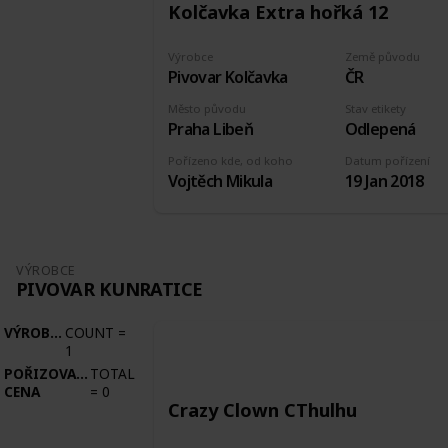
Kolčavka Extra hořká 12
Výrobce
Země původu
Pivovar Kolčavka
ČR
Město původu
Stav etikety
Praha Libeň
Odlepená
Pořízeno kde, od koho
Datum pořízení
Vojtěch Mikula
19 Jan 2018
VÝROBCE
PIVOVAR KUNRATICE
VÝROBCE
COUNT
=
1
POŘIZOVACÍ
TOTAL
CENA
=
0
Crazy Clown CThulhu