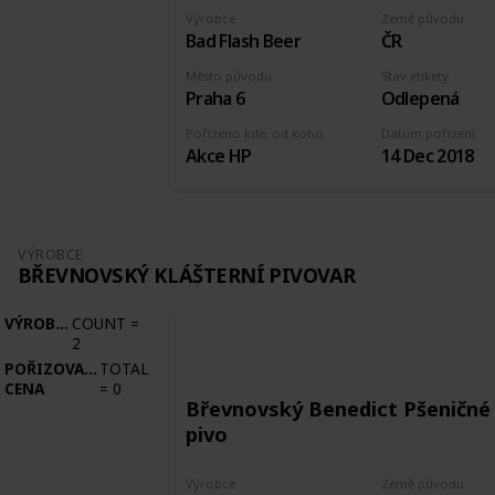
Výrobce
Země původu
Bad Flash Beer
ČR
Město původu
Stav etikety
Praha 6
Odlepená
Pořízeno kde, od koho
Datum pořízení
Akce HP
14 Dec 2018
VÝROBCE
BŘEVNOVSKÝ KLÁŠTERNÍ PIVOVAR
VÝROBCE
COUNT
=
2
POŘIZOVACÍ
TOTAL
CENA
=
0
Břevnovský Benedict Pšeničné
pivo
Výrobce
Země původu