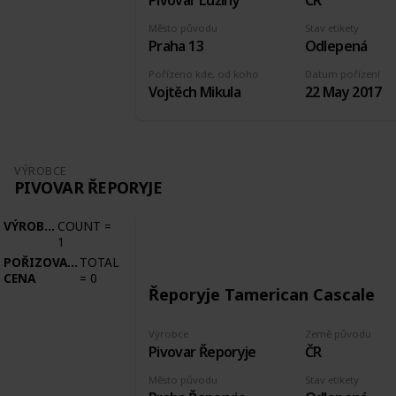
Pivovar Lužiny
ČR
Město původu
Stav etikety
Praha 13
Odlepená
Pořízeno kde, od koho
Datum pořízení
Vojtěch Mikula
22 May 2017
VÝROBCE
PIVOVAR ŘEPORYJE
VÝROBCE
COUNT
=
1
POŘIZOVACÍ
TOTAL
CENA
=
0
Řeporyje Tamerican Cascale
Výrobce
Země původu
Pivovar Řeporyje
ČR
Město původu
Stav etikety