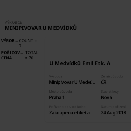
VÝROBCE
MINIPIVOVAR U MEDVÍDKŮ
VÝROBCE
COUNT
=
7
POŘIZOVACÍ
TOTAL
CENA
=
70
U Medvídků Emil Etk. A
Výrobce
Země původu
Minipivovar U Medvídků
ČR
Město původu
Stav etikety
Praha 1
Nová
Pořízeno kde, od koho
Datum pořízení
Zakoupena etiketa
24 Aug 2018