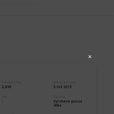
✕
Pořadové číslo
Datum pořízení
2,030
5 Oct 2019
EAN
Typ piva
Vyrobeno pouze
-
30ks