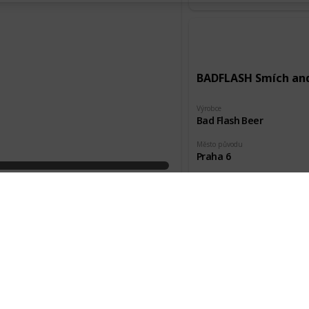
BADFLASH Smích an
Výrobce
Bad Flash Beer
Město původu
Praha 6
Pořízeno kde, od koho
Akce HP
BADFLASH Torpid Mi