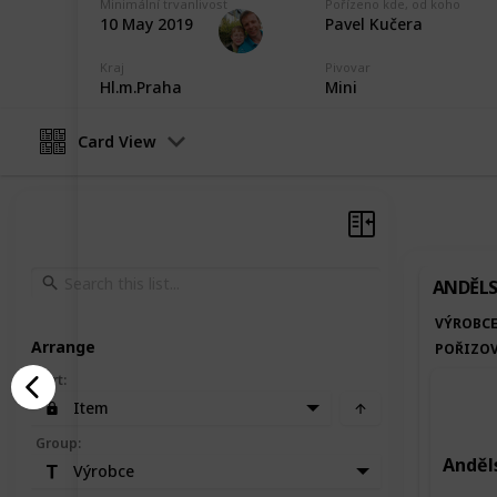
Minimální trvanlivost
Pořízeno kde, od koho
Marek Ranš
10 May 2019
Pavel Kučera
5th February 2020
Kraj
Pivovar
Hl.m.Praha
Mini
Card View
ANDĚLS
VÝROBC
Arrange
POŘIZOV
Sort
:
Item
Group
:
Anděls
Výrobce