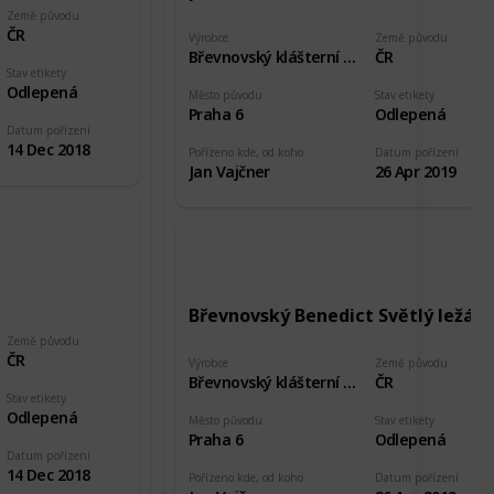
Země původu
ČR
Výrobce
Země původu
Břevnovský klášterní pivovar
ČR
Stav etikety
Odlepená
Město původu
Stav etikety
Praha 6
Odlepená
Datum pořízení
14 Dec 2018
Pořízeno kde, od koho
Datum pořízení
Jan Vajčner
26 Apr 2019
Břevnovský Benedict Světlý ležák
Země původu
ČR
Výrobce
Země původu
Břevnovský klášterní pivovar
ČR
Stav etikety
Odlepená
Město původu
Stav etikety
Praha 6
Odlepená
Datum pořízení
14 Dec 2018
Pořízeno kde, od koho
Datum pořízení