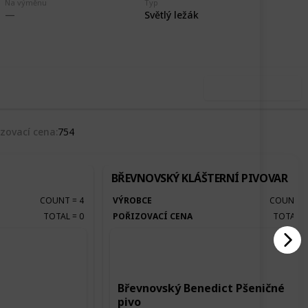
Na výměnu
Typ
,846
0
Světlý ležák
Follow
Share
ews
Likes
Use this list
izovací cena
754
BŘEVNOVSKÝ KLÁŠTERNÍ PIVOVAR
COUNT
=
4
VÝROBCE
COUNT
TOTAL
=
0
POŘIZOVACÍ CENA
TOTAL
Břevnovský Benedict Pšeničné
pivo