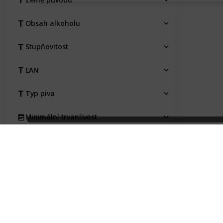
Obsah alkoholu
Stupňovitost
EAN
Typ piva
Minimální trvanlivost
Pořízeno kde, od koho
Pořizovací cena
Stav etikety
Na výměnu