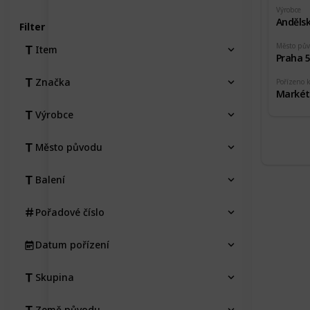
Výrobce
Andělsk
Filter
Město pů
Item
Praha 
Značka
Pořízeno 
Markét
Výrobce
Město původu
Balení
Pořadové číslo
Datum pořízení
Skupina
Země původu