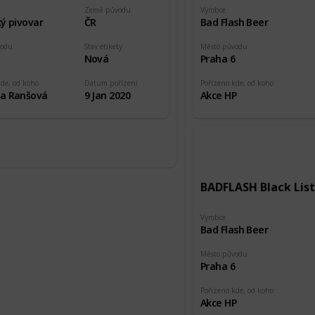
Země původu
Výrobce
ý pivovar
ČR
Bad Flash Beer
vodu
Stav etikety
Město původu
5
Nová
Praha 6
kde, od koho
Datum pořízení
Pořízeno kde, od koho
a Ranšová
9 Jan 2020
Akce HP
BADFLASH Black List
Výrobce
Bad Flash Beer
Město původu
Praha 6
Pořízeno kde, od koho
Akce HP