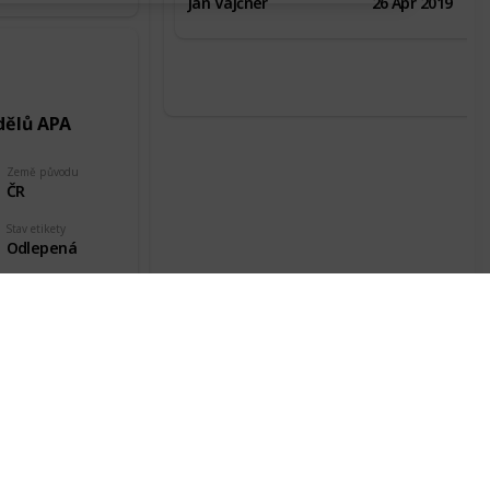
Jan Vajčner
26 Apr 2019
dělů APA
Země původu
ČR
Stav etikety
Odlepená
Datum pořízení
15 Dec 2018
nd