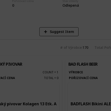
Pořizovací cena
Stav etikety
4
0
Odlepená
Vi
Suggest Item
# of Výrobce
170
Total Poř
KÝ PIVOVAR
BAD FLASH BEER
E
COUNT
=
1
VÝROBCE
ACÍ CENA
TOTAL
=
0
POŘIZOVACÍ CENA
ký pivovar Kolagen 13 Etk. A
BADFLASH Bikini ALE