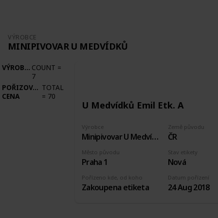
VÝROBCE
MINIPIVOVAR U MEDVÍDKŮ
VÝROBCE
COUNT
=
7
POŘIZOVACÍ
TOTAL
CENA
=
70
U Medvídků Emil Etk. A
Výrobce
Země původu
Minipivovar U Medvídků
ČR
Město původu
Stav etikety
Praha 1
Nová
Pořízeno kde, od koho
Datum pořízení
Zakoupena etiketa
24 Aug 2018