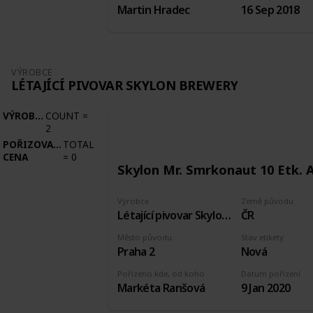
Martin Hradec
16 Sep 2018
VÝROBCE
LÉTAJÍCÍ PIVOVAR SKYLON BREWERY
VÝROBCE
COUNT
=
2
POŘIZOVACÍ
TOTAL
CENA
=
0
Skylon Mr. Smrkonaut 10 Etk. 
Výrobce
Země původu
Létající pivovar Skylon brewery
ČR
Město původu
Stav etikety
Praha 2
Nová
Pořízeno kde, od koho
Datum pořízení
Markéta Ranšová
9 Jan 2020