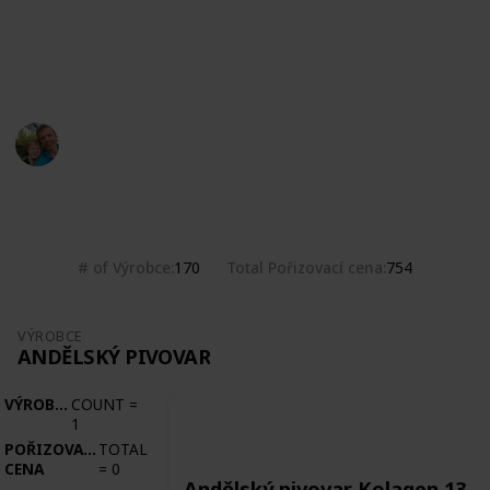
Počernický pivovar, Přátelský pivovar, Řemeslný
pivovar Létající chroust, Staňkův rukodělný pivovárek
Třebonice, Zemský pivovar
Marek Ranš
5th February 2020
4,851
0
Follow
Share
Views
Likes
# of Výrobce
Total Pořizovací cena
170
754
VÝROBCE
ANDĚLSKÝ PIVOVAR
VÝROBCE
COUNT
=
1
POŘIZOVACÍ
TOTAL
CENA
=
0
Andělský pivovar Kolagen 13