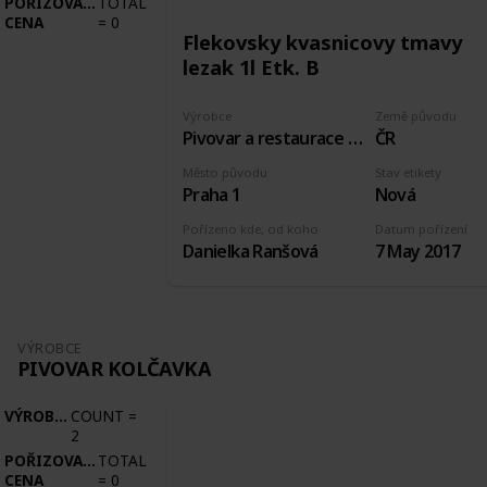
POŘIZOVACÍ
TOTAL
CENA
=
0
Flekovsky kvasnicovy tmavy
lezak 1l Etk. B
Výrobce
Země původu
Pivovar a restaurace U Fleků
ČR
Město původu
Stav etikety
Praha 1
Nová
Pořízeno kde, od koho
Datum pořízení
Danielka Ranšová
7 May 2017
VÝROBCE
PIVOVAR KOLČAVKA
VÝROBCE
COUNT
=
2
POŘIZOVACÍ
TOTAL
CENA
=
0