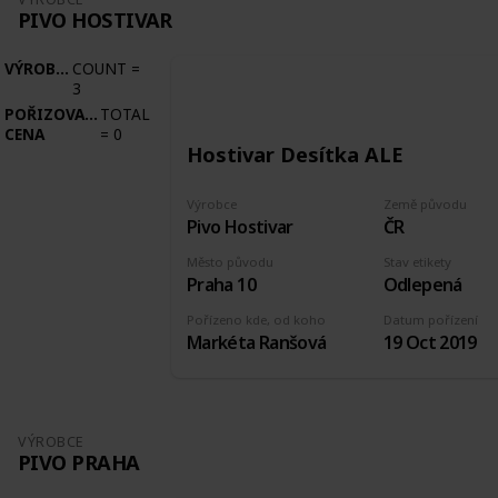
PIVO HOSTIVAR
VÝROBCE
COUNT
=
3
POŘIZOVACÍ
TOTAL
CENA
=
0
Hostivar Desítka ALE
Výrobce
Země původu
Pivo Hostivar
ČR
Město původu
Stav etikety
Praha 10
Odlepená
Pořízeno kde, od koho
Datum pořízení
Markéta Ranšová
19 Oct 2019
VÝROBCE
PIVO PRAHA