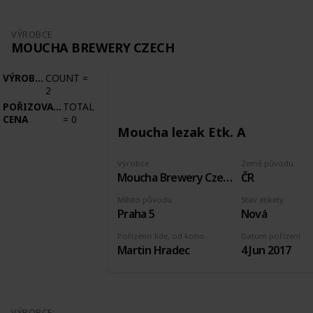
VÝROBCE
MOUCHA BREWERY CZECH
VÝROBCE
COUNT
=
2
POŘIZOVACÍ
TOTAL
CENA
=
0
Moucha lezak Etk. A
Výrobce
Země původu
Moucha Brewery Czech
ČR
Město původu
Stav etikety
Praha 5
Nová
Pořízeno kde, od koho
Datum pořízení
Martin Hradec
4 Jun 2017
VÝROBCE