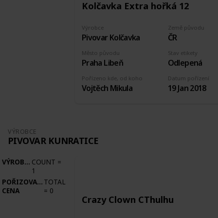
Kolčavka Extra hořká 12
Výrobce
Země původu
Pivovar Kolčavka
ČR
Město původu
Stav etikety
Praha Libeň
Odlepená
Pořízeno kde, od koho
Datum pořízení
Vojtěch Mikula
19 Jan 2018
VÝROBCE
PIVOVAR KUNRATICE
VÝROBCE
COUNT
=
1
POŘIZOVACÍ
TOTAL
CENA
=
0
Crazy Clown CThulhu