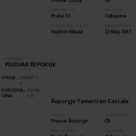
Pivovar Lužiny
ČR
Město původu
Stav etikety
Praha 13
Odlepená
Pořízeno kde, od koho
Datum pořízení
Vojtěch Mikula
22 May 2017
VÝROBCE
PIVOVAR ŘEPORYJE
VÝROBCE
COUNT
=
1
POŘIZOVACÍ
TOTAL
CENA
=
0
Řeporyje Tamerican Cascale
Výrobce
Země původu
Pivovar Řeporyje
ČR
Město původu
Stav etikety