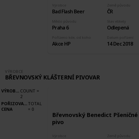
Výrobce
Země původu
Bad Flash Beer
ČR
Město původu
Stav etikety
Praha 6
Odlepená
Pořízeno kde, od koho
Datum pořízení
Akce HP
14 Dec 2018
VÝROBCE
BŘEVNOVSKÝ KLÁŠTERNÍ PIVOVAR
VÝROBCE
COUNT
=
2
POŘIZOVACÍ
TOTAL
CENA
=
0
Břevnovský Benedict Pšeničné
pivo
Výrobce
Země původu