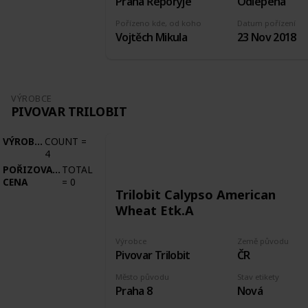
Praha Řeporyje
Odlepená
Pořízeno kde, od koho
Datum pořízení
Vojtěch Mikula
23 Nov 2018
VÝROBCE
PIVOVAR TRILOBIT
VÝROBCE
COUNT
=
4
POŘIZOVACÍ
TOTAL
CENA
=
0
Trilobit Calypso American
Wheat Etk.A
Výrobce
Země původu
Pivovar Trilobit
ČR
Město původu
Stav etikety
Praha 8
Nová