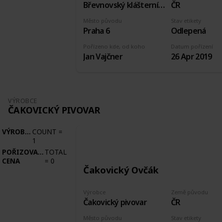
Břevnovský klášterní pivovar
ČR
Město původu
Stav etikety
Praha 6
Odlepená
Pořízeno kde, od koho
Datum pořízení
Jan Vajčner
26 Apr 2019
VÝROBCE
ČAKOVICKÝ PIVOVAR
VÝROBCE
COUNT
=
1
POŘIZOVACÍ
TOTAL
CENA
=
0
Čakovický Ovčák
Výrobce
Země původu
Čakovický pivovar
ČR
Město původu
Stav etikety