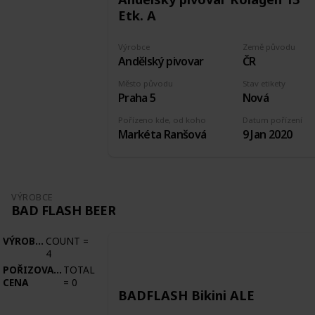
Etk. A
Výrobce
Země původu
Andělský pivovar
ČR
Město původu
Stav etikety
Praha 5
Nová
Pořízeno kde, od koho
Datum pořízení
Markéta Ranšová
9 Jan 2020
VÝROBCE
BAD FLASH BEER
VÝROBCE
COUNT
=
4
POŘIZOVACÍ
TOTAL
CENA
=
0
BADFLASH Bikini ALE