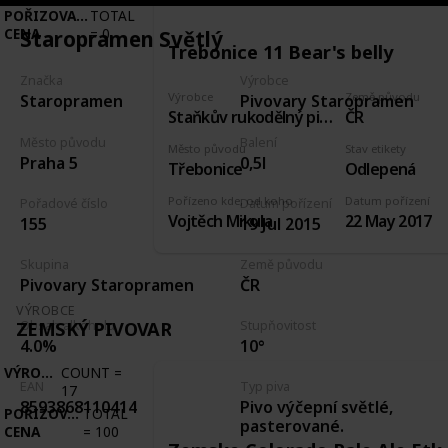
POŘIZOVACÍ
TOTAL
CENA
=
0
Staropramen Světlý
Trebonice 11 Bear's belly
Značka
Výrobce
Výrobce
Země původu
Staropramen
Pivovary Staropramen
Staňkův rukodělný pivovárek Třebonice
ČR
Město původu
Balení
Město původu
Stav etikety
Praha 5
0,5l
Třebonice
Odlepená
Pořízeno kde, od koho
Datum pořízení
Pořadové číslo
Datum pořízení
Vojtěch Mikula
22 May 2017
155
19 Jul 2015
Skupina
Země původu
Pivovary Staropramen
ČR
VÝROBCE
ZEMSKÝ PIVOVAR
Obsah alkoholu
Stupňovitost
4.0%
10°
VÝROBCE
COUNT
=
EAN
Typ piva
17
Pivo výčepní světlé,
8593868110414
POŘIZOVACÍ
TOTAL
pasterované.
CENA
=
100