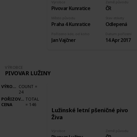
Výrobce
Země původu
Pivovar Kunratice
ČR
Město původu
Stav etikety
Praha 4 Kunratice
Odlepená
Pořízeno kde, od koho
Datum pořízení
Jan Vajčner
14 Apr 2017
VÝROBCE
PIVOVAR LUŽINY
VÝROBCE
COUNT
=
24
POŘIZOVACÍ
TOTAL
CENA
=
146
Lužinské letní pšeničné pivo
Živa
Výrobce
Země původu