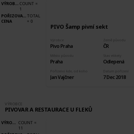
VÝROBCE
COUNT
=
1
POŘIZOVACÍ
TOTAL
CENA
=
0
PIVO Šamp pivní sekt
Výrobce
Země původu
Pivo Praha
ČR
Město původu
Stav etikety
Praha
Odlepená
Pořízeno kde, od koho
Datum pořízení
Jan Vajčner
7 Dec 2018
VÝROBCE
PIVOVAR A RESTAURACE U FLEKŮ
VÝROBCE
COUNT
=
11