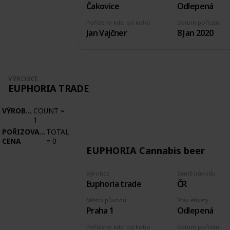
Čakovice
Odlepená
Pořízeno kde, od koho
Datum pořízení
Jan Vajčner
8 Jan 2020
VÝROBCE
EUPHORIA TRADE
VÝROBCE
COUNT
=
1
POŘIZOVACÍ
TOTAL
CENA
=
0
EUPHORIA Cannabis beer
Výrobce
Země původu
Euphoria trade
ČR
Město původu
Stav etikety
Praha 1
Odlepená
Pořízeno kde, od koho
Datum pořízení