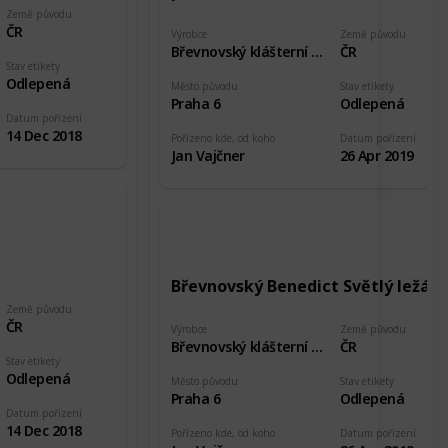
Země původu
ČR
Výrobce
Země původu
Břevnovský klášterní pivovar
ČR
Stav etikety
Odlepená
Město původu
Stav etikety
Praha 6
Odlepená
Datum pořízení
14 Dec 2018
Pořízeno kde, od koho
Datum pořízení
Jan Vajčner
26 Apr 2019
Břevnovský Benedict Světlý ležák
Země původu
ČR
Výrobce
Země původu
Břevnovský klášterní pivovar
ČR
Stav etikety
Odlepená
Město původu
Stav etikety
Praha 6
Odlepená
Datum pořízení
14 Dec 2018
Pořízeno kde, od koho
Datum pořízení