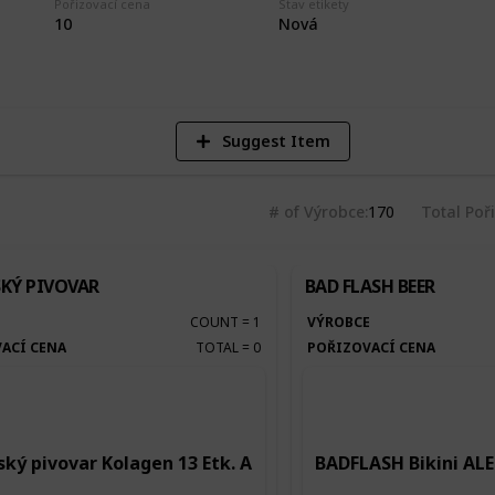
Pořizovací cena
Stav etikety
4
10
Nová
Vi
Suggest Item
# of Výrobce
170
Total Poř
KÝ PIVOVAR
BAD FLASH BEER
E
COUNT
=
1
VÝROBCE
ACÍ CENA
TOTAL
=
0
POŘIZOVACÍ CENA
ký pivovar Kolagen 13 Etk. A
BADFLASH Bikini ALE