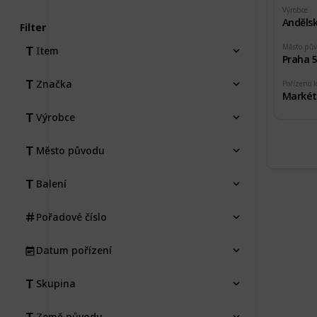
Výrobce
Andělsk
Filter
Město pů
Item
Praha 
Značka
Pořízeno 
Markét
Výrobce
Město původu
Balení
Pořadové číslo
Datum pořízení
Skupina
Země původu