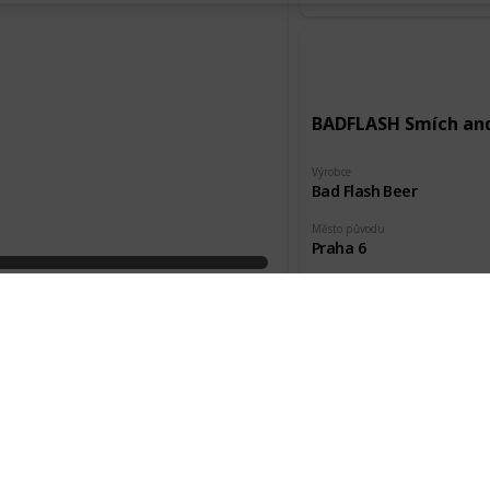
BADFLASH Smích an
Výrobce
Bad Flash Beer
Město původu
Praha 6
Pořízeno kde, od koho
Akce HP
BADFLASH Torpid Mi