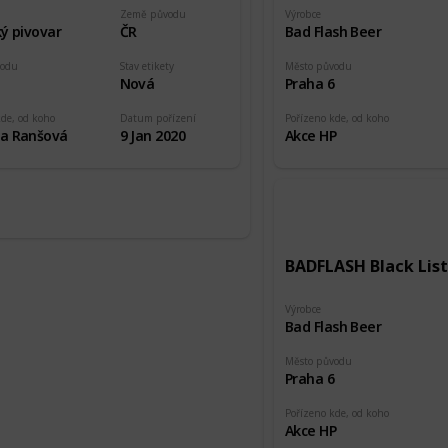
Země původu
Výrobce
ý pivovar
ČR
Bad Flash Beer
vodu
Stav etikety
Město původu
5
Nová
Praha 6
kde, od koho
Datum pořízení
Pořízeno kde, od koho
a Ranšová
9 Jan 2020
Akce HP
BADFLASH Black List
Výrobce
Bad Flash Beer
Město původu
Praha 6
Pořízeno kde, od koho
Akce HP