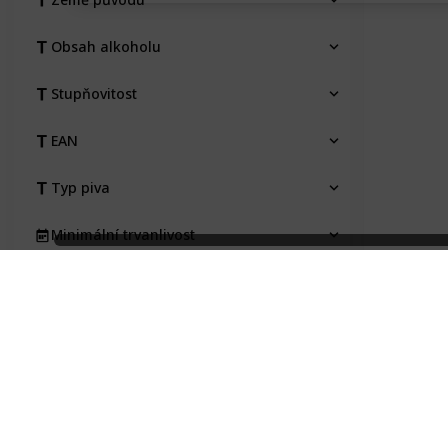
Obsah alkoholu
Stupňovitost
EAN
Typ piva
Minimální trvanlivost
Pořízeno kde, od koho
Pořizovací cena
Stav etikety
Na výměnu