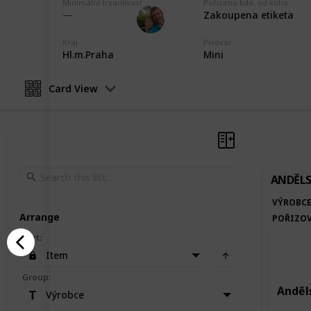
Minimální trvanlivost
Pořízeno kde, od koho
Marek Ranš
Zakoupena etiketa
5th February 2020
Kraj
Pivovar
Hl.m.Praha
Mini
Card View
ANDĚLS
VÝROBC
Arrange
POŘIZOV
Sort
:
Item
Group
:
Anděls
Výrobce