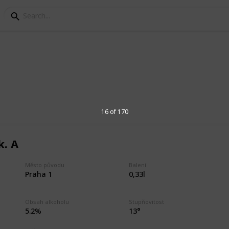
aha
16 of 170
ovarů v Hlavním měatě Praha. Beer labels
 Andělský pivovar, Bad Flash Beer,
k. A
ký pivovar, Euphoria trade, Létající
r U Medvídků, Moucha Brewery Czech, Pivo
aurace U Fleků, Pivovar Kolčavka, Pivovar
Město původu
Balení
Praha 1
0,33l
oryje, Pivovar Trilobit, Pivovar U tří růží,
men, Počernický pivovar, Přátelský
hroust, Staňkův rukodělný pivovárek
Obsah alkoholu
Stupňovitost
5.2%
13°