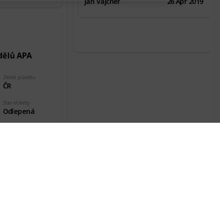
Jan Vajčner
26 Apr 2019
dělů APA
Země původu
ČR
Stav etikety
Odlepená
Datum pořízení
15 Dec 2018
nd