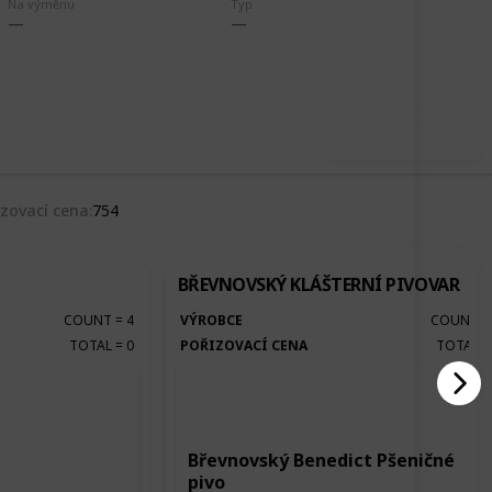
Na výměnu
Typ
,851
0
Follow
Share
ews
Likes
Use this list
izovací cena
754
BŘEVNOVSKÝ KLÁŠTERNÍ PIVOVAR
COUNT
=
4
VÝROBCE
COUNT
TOTAL
=
0
POŘIZOVACÍ CENA
TOTAL
Břevnovský Benedict Pšeničné
pivo