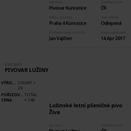
Výrobce
Země původu
Pivovar Kunratice
ČR
Město původu
Stav etikety
Praha 4 Kunratice
Odlepená
Pořízeno kde, od koho
Datum pořízení
Jan Vajčner
14 Apr 2017
VÝROBCE
PIVOVAR LUŽINY
VÝROBCE
COUNT
=
24
POŘIZOVACÍ
TOTAL
CENA
=
146
Lužinské letní pšeničné pivo
Živa
Výrobce
Země původu