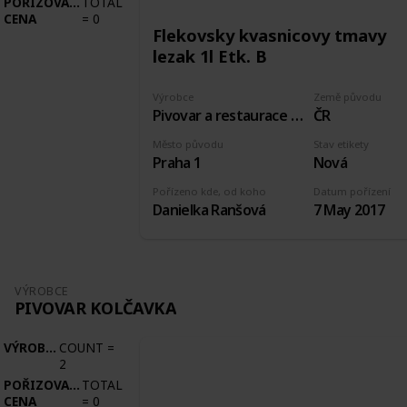
POŘIZOVACÍ
TOTAL
CENA
=
0
Flekovsky kvasnicovy tmavy
lezak 1l Etk. B
Výrobce
Země původu
Pivovar a restaurace U Fleků
ČR
Město původu
Stav etikety
Praha 1
Nová
Pořízeno kde, od koho
Datum pořízení
Danielka Ranšová
7 May 2017
VÝROBCE
PIVOVAR KOLČAVKA
VÝROBCE
COUNT
=
2
POŘIZOVACÍ
TOTAL
CENA
=
0