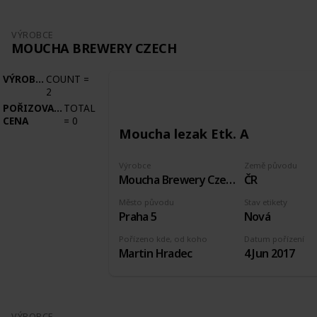
VÝROBCE
MOUCHA BREWERY CZECH
VÝROBCE
COUNT
=
2
POŘIZOVACÍ
TOTAL
CENA
=
0
Moucha lezak Etk. A
Výrobce
Země původu
Moucha Brewery Czech
ČR
Město původu
Stav etikety
Praha 5
Nová
Pořízeno kde, od koho
Datum pořízení
Martin Hradec
4 Jun 2017
VÝROBCE