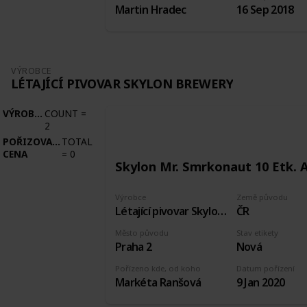
Martin Hradec
16 Sep 2018
VÝROBCE
LÉTAJÍCÍ PIVOVAR SKYLON BREWERY
VÝROBCE
COUNT
=
2
POŘIZOVACÍ
TOTAL
CENA
=
0
Skylon Mr. Smrkonaut 10 Etk. 
Výrobce
Země původu
Létající pivovar Skylon brewery
ČR
Město původu
Stav etikety
Praha 2
Nová
Pořízeno kde, od koho
Datum pořízení
Markéta Ranšová
9 Jan 2020