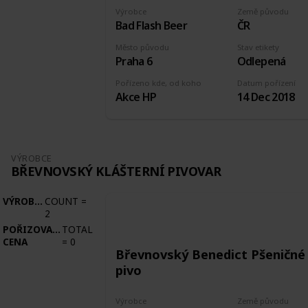
Výrobce
Země původu
Bad Flash Beer
ČR
Město původu
Stav etikety
Praha 6
Odlepená
Pořízeno kde, od koho
Datum pořízení
Akce HP
14 Dec 2018
VÝROBCE
BŘEVNOVSKÝ KLÁŠTERNÍ PIVOVAR
VÝROBCE
COUNT
=
2
POŘIZOVACÍ
TOTAL
CENA
=
0
Břevnovský Benedict Pšeničné
pivo
Výrobce
Země původu