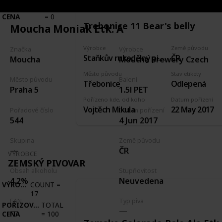
POŘIZOVACÍ
TOTAL
CENA
=
0
Trebonice 11 Bear's belly
Moucha Moniak Etk. A
Výrobce
Země původu
Značka
Výrobce
Staňkův rukodělný pivovárek Třebonice
ČR
Moucha
Moucha Brewery Czech
Město původu
Stav etikety
Město původu
Balení
Třebonice
Odlepená
Praha 5
1.5l PET
Pořízeno kde, od koho
Datum pořízení
Vojtěch Mikula
22 May 2017
Pořadové číslo
Datum pořízení
544
4 Jun 2017
Skupina
Země původu
ČR
VÝROBCE
ZEMSKÝ PIVOVAR
Obsah alkoholu
Stupňovitost
4.2%
Neuvedena
VÝROBCE
COUNT
=
17
EAN
Typ piva
POŘIZOVACÍ
TOTAL
CENA
=
100