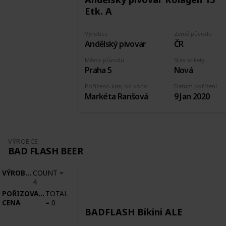
Etk. A
Výrobce
Země původu
Andělský pivovar
ČR
Město původu
Stav etikety
Praha 5
Nová
Pořízeno kde, od koho
Datum pořízení
Markéta Ranšová
9 Jan 2020
VÝROBCE
BAD FLASH BEER
VÝROBCE
COUNT
=
4
POŘIZOVACÍ
TOTAL
CENA
=
0
BADFLASH Bikini ALE