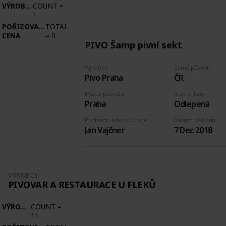
VÝROBCE
COUNT
=
1
POŘIZOVACÍ
TOTAL
CENA
=
0
PIVO Šamp pivní sekt
Výrobce
Země původu
Pivo Praha
ČR
Město původu
Stav etikety
Praha
Odlepená
Pořízeno kde, od koho
Datum pořízení
Jan Vajčner
7 Dec 2018
VÝROBCE
PIVOVAR A RESTAURACE U FLEKŮ
VÝROBCE
COUNT
=
11