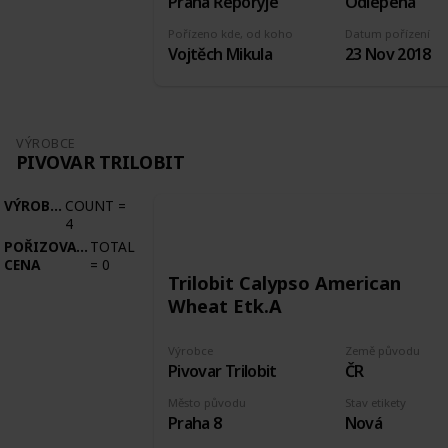
Praha Řeporyje
Odlepená
Pořízeno kde, od koho
Datum pořízení
Vojtěch Mikula
23 Nov 2018
VÝROBCE
PIVOVAR TRILOBIT
VÝROBCE
COUNT
=
4
POŘIZOVACÍ
TOTAL
CENA
=
0
Trilobit Calypso American
Wheat Etk.A
Výrobce
Země původu
Pivovar Trilobit
ČR
Město původu
Stav etikety
Praha 8
Nová