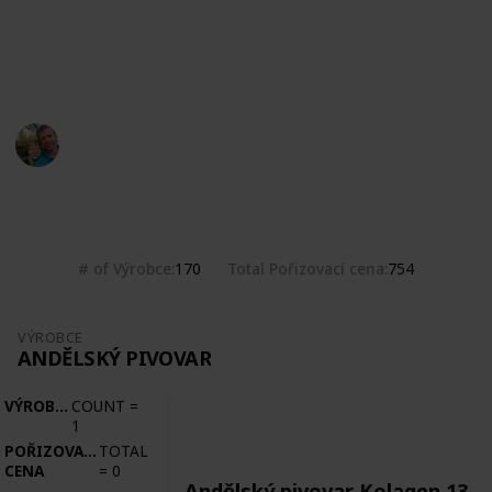
Počernický pivovar, Přátelský pivovar, Řemeslný
pivovar Létající chroust, Staňkův rukodělný pivovárek
Třebonice, Zemský pivovar
Marek Ranš
5th February 2020
4,846
0
Follow
Share
Views
Likes
# of Výrobce
Total Pořizovací cena
170
754
VÝROBCE
ANDĚLSKÝ PIVOVAR
VÝROBCE
COUNT
=
1
POŘIZOVACÍ
TOTAL
CENA
=
0
Andělský pivovar Kolagen 13