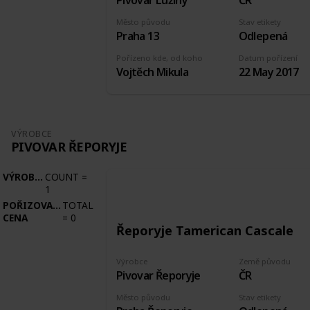
Pivovar Lužiny
ČR
Město původu
Stav etikety
Praha 13
Odlepená
Pořízeno kde, od koho
Datum pořízení
Vojtěch Mikula
22 May 2017
VÝROBCE
PIVOVAR ŘEPORYJE
VÝROBCE
COUNT
=
1
POŘIZOVACÍ
TOTAL
CENA
=
0
Řeporyje Tamerican Cascale
Výrobce
Země původu
Pivovar Řeporyje
ČR
Město původu
Stav etikety