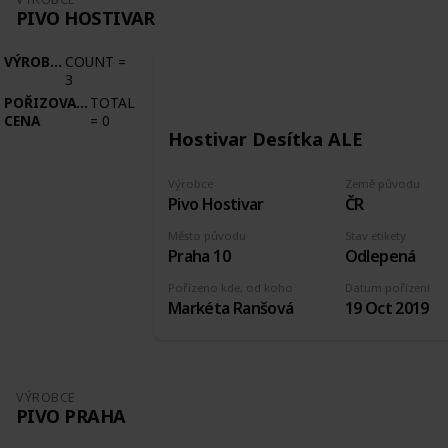
PIVO HOSTIVAR
VÝROBCE
COUNT
=
3
POŘIZOVACÍ
TOTAL
CENA
=
0
Hostivar Desítka ALE
Výrobce
Země původu
Pivo Hostivar
ČR
Město původu
Stav etikety
Praha 10
Odlepená
Pořízeno kde, od koho
Datum pořízení
Markéta Ranšová
19 Oct 2019
VÝROBCE
PIVO PRAHA