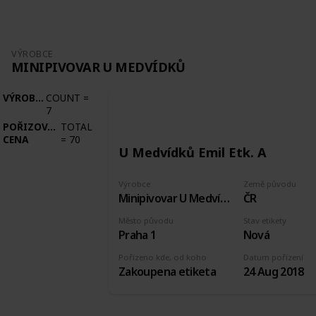
VÝROBCE
MINIPIVOVAR U MEDVÍDKŮ
VÝROBCE
COUNT
=
7
POŘIZOVACÍ
TOTAL
CENA
=
70
U Medvídků Emil Etk. A
Výrobce
Země původu
Minipivovar U Medvídků
ČR
Město původu
Stav etikety
Praha 1
Nová
Pořízeno kde, od koho
Datum pořízení
Zakoupena etiketa
24 Aug 2018