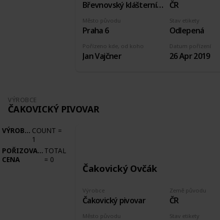
Břevnovský klášterní pivovar
ČR
Město původu
Stav etikety
Praha 6
Odlepená
Pořízeno kde, od koho
Datum pořízení
Jan Vajčner
26 Apr 2019
VÝROBCE
ČAKOVICKÝ PIVOVAR
VÝROBCE
COUNT
=
1
POŘIZOVACÍ
TOTAL
CENA
=
0
Čakovický Ovčák
Výrobce
Země původu
Čakovický pivovar
ČR
Město původu
Stav etikety