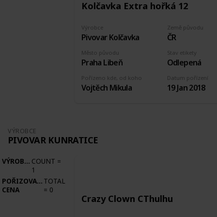
Kolčavka Extra hořká 12
Výrobce
Země původu
Pivovar Kolčavka
ČR
Město původu
Stav etikety
Praha Libeň
Odlepená
Pořízeno kde, od koho
Datum pořízení
Vojtěch Mikula
19 Jan 2018
VÝROBCE
PIVOVAR KUNRATICE
VÝROBCE
COUNT
=
1
POŘIZOVACÍ
TOTAL
CENA
=
0
Crazy Clown CThulhu