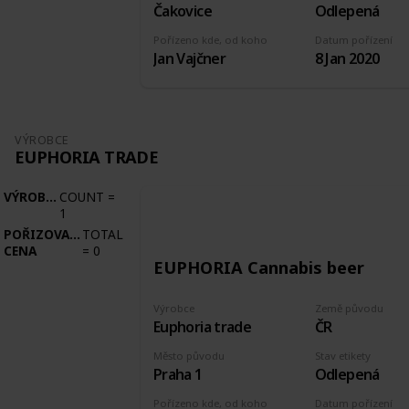
Čakovice
Odlepená
Pořízeno kde, od koho
Datum pořízení
Jan Vajčner
8 Jan 2020
VÝROBCE
EUPHORIA TRADE
VÝROBCE
COUNT
=
1
POŘIZOVACÍ
TOTAL
CENA
=
0
EUPHORIA Cannabis beer
Výrobce
Země původu
Euphoria trade
ČR
Město původu
Stav etikety
Praha 1
Odlepená
Pořízeno kde, od koho
Datum pořízení