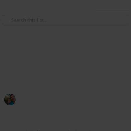
Use this list
/
Hobbies & Interests
Collecting
ČR - Středočeský kraj
Markova sbírka pivních etiket z pivovarů ve
Středočeském kraji. / Beer labels collection from
breweries from Central Bohemian Region.
Marek Ranš
5th February 2020
4,263
1
Follow
Share
Views
Like