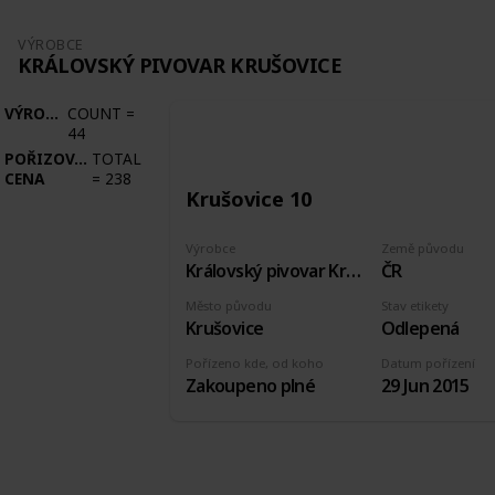
VÝROBCE
KRÁLOVSKÝ PIVOVAR KRUŠOVICE
VÝROBCE
COUNT
=
44
POŘIZOVACÍ
TOTAL
CENA
=
238
Krušovice 10
Výrobce
Země původu
Královský pivovar Krušovice
ČR
Město původu
Stav etikety
Krušovice
Odlepená
Pořízeno kde, od koho
Datum pořízení
Zakoupeno plné
29 Jun 2015