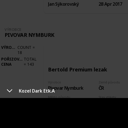
Jan Sýkorovský
28 Apr 2017
VÝROBCE
PIVOVAR NYMBURK
VÝROBCE
COUNT
=
18
POŘIZOVACÍ
TOTAL
CENA
=
143
Bertold Premium lezak
Výrobce
Země původu
Pivovar Nymburk
ČR
Kozel Dark Etk.A
Město původu
Stav etikety
Nymburk
Odlepená
Pořízeno kde, od koho
Datum pořízení
Zakoupeno plné
22 Sep 2017