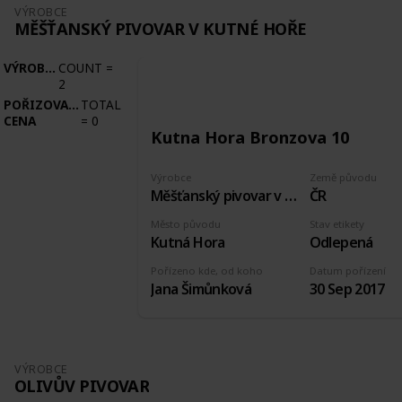
VÝROBCE
MĚŠŤANSKÝ PIVOVAR V KUTNÉ HOŘE
VÝROBCE
COUNT
=
2
POŘIZOVACÍ
TOTAL
CENA
=
0
Kutna Hora Bronzova 10
Výrobce
Země původu
Měšťanský pivovar v Kutné Hoře
ČR
Město původu
Stav etikety
Kutná Hora
Odlepená
Pořízeno kde, od koho
Datum pořízení
Jana Šimůnková
30 Sep 2017
VÝROBCE
OLIVŮV PIVOVAR