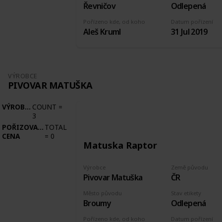
Řevničov
Odlepená
Pořízeno kde, od koho
Datum pořízení
Aleš Kruml
31 Jul 2019
VÝROBCE
PIVOVAR MATUŠKA
VÝROBCE
COUNT
=
3
POŘIZOVACÍ
TOTAL
CENA
=
0
Matuska Raptor
Výrobce
Země původu
Pivovar Matuška
ČR
Město původu
Stav etikety
Broumy
Odlepená
Pořízeno kde, od koho
Datum pořízení