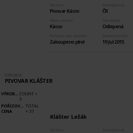
Výrobce
Země původu
Pivovar Kácov
ČR
Město původu
Stav etikety
Kácov
Odlepená
Pořízeno kde, od koho
Datum pořízení
Zakoupeno plné
19 Jul 2015
VÝROBCE
PIVOVAR KLÁŠTER
VÝROBCE
COUNT
=
5
POŘIZOVACÍ
TOTAL
CENA
=
37
Klášter Ležák
Výrobce
Země původu