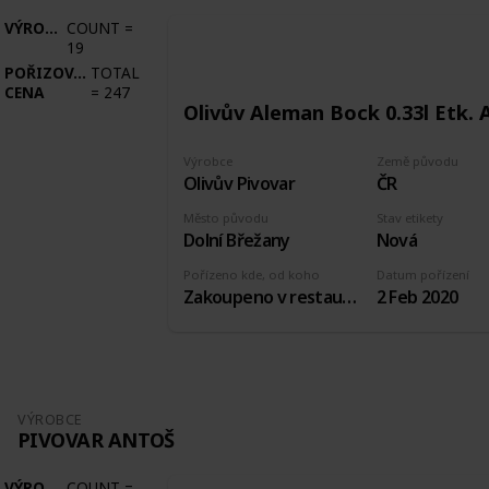
VÝROBCE
COUNT
=
19
POŘIZOVACÍ
TOTAL
CENA
=
247
Olivův Aleman Bock 0.33l Etk. 
Výrobce
Země původu
Olivův Pivovar
ČR
Město původu
Stav etikety
Dolní Břežany
Nová
Pořízeno kde, od koho
Datum pořízení
Zakoupeno v restauraci pivovaru
2 Feb 2020
VÝROBCE
PIVOVAR ANTOŠ
VÝROBCE
COUNT
=