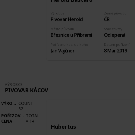
Výrobce
Země původu
Pivovar Herold
ČR
Město původu
Stav etikety
Březnice u Příbrami
Odlepená
Pořízeno kde, od koho
Datum pořízení
Jan Vajčner
8 Mar 2019
VÝROBCE
PIVOVAR KÁCOV
VÝROBCE
COUNT
=
32
POŘIZOVACÍ
TOTAL
CENA
=
14
Hubertus