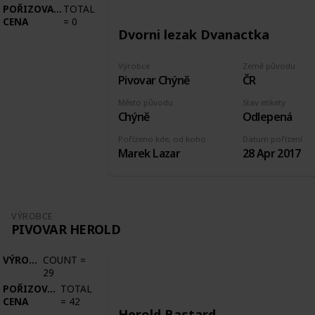
POŘIZOVACÍ
TOTAL
CENA
=
0
Dvorni lezak Dvanactka
Výrobce
Země původu
Pivovar Chýně
ČR
Město původu
Stav etikety
Chýně
Odlepená
Pořízeno kde, od koho
Datum pořízení
Marek Lazar
28 Apr 2017
VÝROBCE
PIVOVAR HEROLD
VÝROBCE
COUNT
=
29
POŘIZOVACÍ
TOTAL
CENA
=
42
Herold Bastard