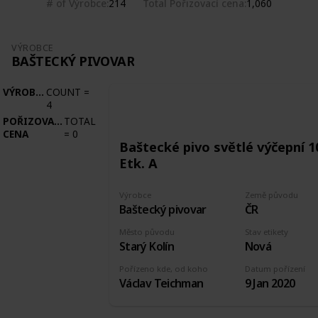
# of Výrobce
Total Pořizovací cena
214
1,060
VÝROBCE
BAŠTECKÝ PIVOVAR
VÝROBCE
COUNT
=
4
POŘIZOVACÍ
TOTAL
CENA
=
0
Baštecké pivo světlé výčepní 1
Etk. A
Výrobce
Země původu
Baštecký pivovar
ČR
Město původu
Stav etikety
Starý Kolín
Nová
Pořízeno kde, od koho
Datum pořízení
Václav Teichman
9 Jan 2020