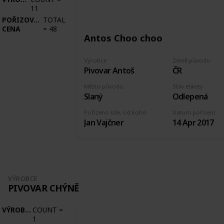
11
POŘIZOVACÍ
TOTAL
CENA
=
48
Antos Choo choo
Výrobce
Země původu
Pivovar Antoš
ČR
Město původu
Stav etikety
Slaný
Odlepená
Pořízeno kde, od koho
Datum pořízení
Jan Vajčner
14 Apr 2017
VÝROBCE
PIVOVAR CHÝNĚ
VÝROBCE
COUNT
=
1