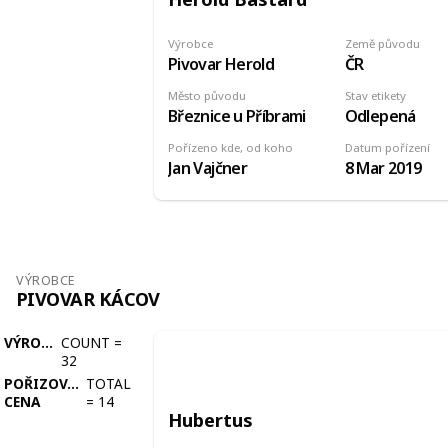
Výrobce
Země původu
Pivovar Herold
ČR
Město původu
Stav etikety
Březnice u Příbrami
Odlepená
Pořízeno kde, od koho
Datum pořízení
Jan Vajčner
8 Mar 2019
VÝROBCE
PIVOVAR KÁCOV
VÝROBCE
COUNT
=
32
POŘIZOVACÍ
TOTAL
CENA
=
14
Hubertus