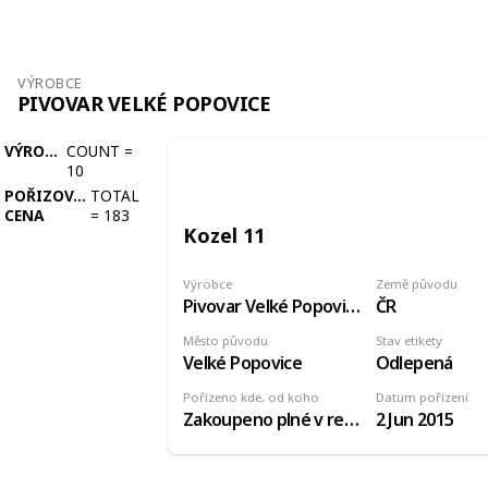
VÝROBCE
PIVOVAR VELKÉ POPOVICE
VÝROBCE
COUNT
=
10
POŘIZOVACÍ
TOTAL
CENA
=
183
Kozel 11
Výrobce
Země původu
Pivovar Velké Popovice
ČR
Město původu
Stav etikety
Velké Popovice
Odlepená
Pořízeno kde, od koho
Datum pořízení
Zakoupeno plné v restauraci
2 Jun 2015