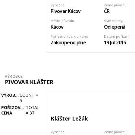
Výrobce
Země původu
Pivovar Kácov
ČR
Město původu
Stav etikety
Kácov
Odlepená
Pořízeno kde, od koho
Datum pořízení
Zakoupeno plné
19 Jul 2015
VÝROBCE
PIVOVAR KLÁŠTER
VÝROBCE
COUNT
=
5
POŘIZOVACÍ
TOTAL
CENA
=
37
Klášter Ležák
Výrobce
Země původu