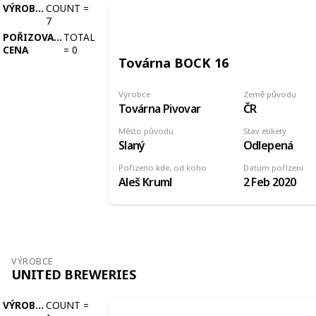
VÝROBCE
COUNT
=
7
POŘIZOVACÍ
TOTAL
CENA
=
0
Továrna BOCK 16
Výrobce
Země původu
Továrna Pivovar
ČR
Město původu
Stav etikety
Slaný
Odlepená
Pořízeno kde, od koho
Datum pořízení
Aleš Kruml
2 Feb 2020
VÝROBCE
UNITED BREWERIES
VÝROBCE
COUNT
=