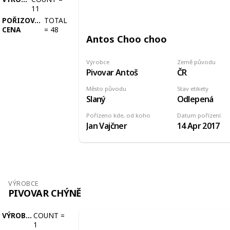
11
POŘIZOVACÍ
TOTAL
CENA
=
48
Antos Choo choo
Výrobce
Země původu
Pivovar Antoš
ČR
Město původu
Stav etikety
Slaný
Odlepená
Pořízeno kde, od koho
Datum pořízení
Jan Vajčner
14 Apr 2017
VÝROBCE
PIVOVAR CHÝNĚ
VÝROBCE
COUNT
=
1