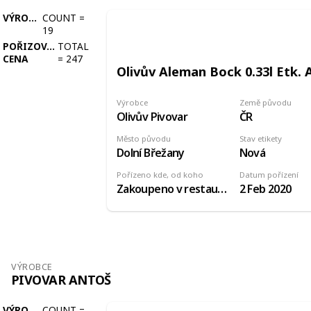
VÝROBCE
COUNT
=
19
POŘIZOVACÍ
TOTAL
CENA
=
247
Olivův Aleman Bock 0.33l Etk. 
Výrobce
Země původu
Olivův Pivovar
ČR
Město původu
Stav etikety
Dolní Břežany
Nová
Pořízeno kde, od koho
Datum pořízení
Zakoupeno v restauraci pivovaru
2 Feb 2020
VÝROBCE
PIVOVAR ANTOŠ
VÝROBCE
COUNT
=