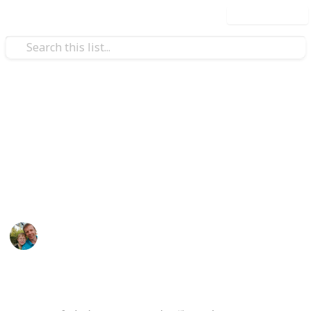
Use this list
/
Hobbies & Interests
Collecting
ČR - Středočeský kraj
Markova sbírka pivních etiket z pivovarů ve
Středočeském kraji. / Beer labels collection from
breweries from Central Bohemian Region.
Marek Ranš
5th February 2020
4,256
1
Follow
Share
Views
Like