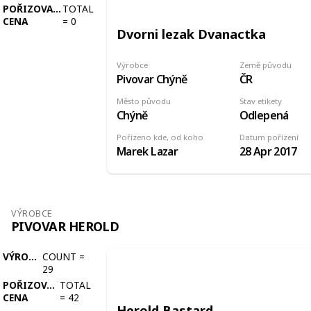
POŘIZOVACÍ
TOTAL
CENA
=
0
Dvorni lezak Dvanactka
Výrobce
Země původu
Pivovar Chýně
ČR
Město původu
Stav etikety
Chýně
Odlepená
Pořízeno kde, od koho
Datum pořízení
Marek Lazar
28 Apr 2017
VÝROBCE
PIVOVAR HEROLD
VÝROBCE
COUNT
=
29
POŘIZOVACÍ
TOTAL
CENA
=
42
Herold Bastard