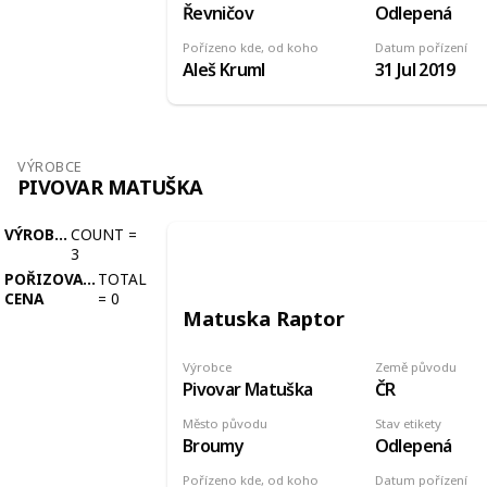
Řevničov
Odlepená
Pořízeno kde, od koho
Datum pořízení
Aleš Kruml
31 Jul 2019
VÝROBCE
PIVOVAR MATUŠKA
VÝROBCE
COUNT
=
3
POŘIZOVACÍ
TOTAL
CENA
=
0
Matuska Raptor
Výrobce
Země původu
Pivovar Matuška
ČR
Město původu
Stav etikety
Broumy
Odlepená
Pořízeno kde, od koho
Datum pořízení