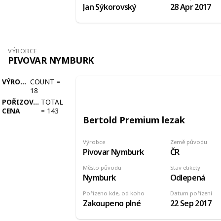
Jan Sýkorovský
28 Apr 2017
VÝROBCE
PIVOVAR NYMBURK
VÝROBCE
COUNT
=
18
POŘIZOVACÍ
TOTAL
CENA
=
143
Bertold Premium lezak
Výrobce
Země původu
Pivovar Nymburk
ČR
Město původu
Stav etikety
Nymburk
Odlepená
Pořízeno kde, od koho
Datum pořízení
Zakoupeno plné
22 Sep 2017