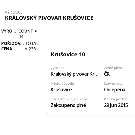
VÝROBCE
KRÁLOVSKÝ PIVOVAR KRUŠOVICE
VÝROBCE
COUNT
=
44
POŘIZOVACÍ
TOTAL
CENA
=
238
Krušovice 10
Výrobce
Země původu
Královský pivovar Krušovice
ČR
Město původu
Stav etikety
Krušovice
Odlepená
Pořízeno kde, od koho
Datum pořízení
Zakoupeno plné
29 Jun 2015