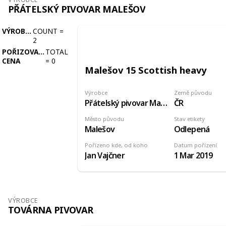
PŘÁTELSKÝ PIVOVAR MALEŠOV
VÝROBCE
COUNT
=
2
POŘIZOVACÍ
TOTAL
CENA
=
0
Malešov 15 Scottish heavy
Výrobce
Země původu
Přátelský pivovar Malešov
ČR
Město původu
Stav etikety
Malešov
Odlepená
Pořízeno kde, od koho
Datum pořízení
Jan Vajčner
1 Mar 2019
VÝROBCE
TOVÁRNA PIVOVAR