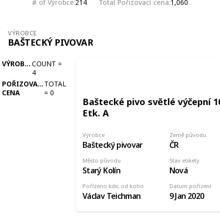
# of Výrobce
Total Pořizovací cena
214
1,060
VÝROBCE
BAŠTECKÝ PIVOVAR
VÝROBCE
COUNT
=
4
POŘIZOVACÍ
TOTAL
CENA
=
0
Baštecké pivo světlé výčepní 1
Etk. A
Výrobce
Země původu
Baštecký pivovar
ČR
Město původu
Stav etikety
Starý Kolín
Nová
Pořízeno kde, od koho
Datum pořízení
Václav Teichman
9 Jan 2020