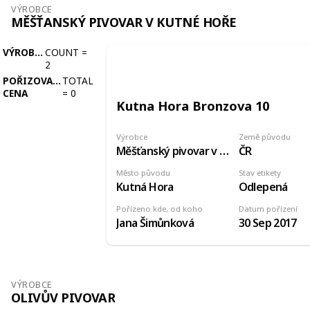
VÝROBCE
MĚŠŤANSKÝ PIVOVAR V KUTNÉ HOŘE
VÝROBCE
COUNT
=
2
POŘIZOVACÍ
TOTAL
CENA
=
0
Kutna Hora Bronzova 10
Výrobce
Země původu
Měšťanský pivovar v Kutné Hoře
ČR
Město původu
Stav etikety
Kutná Hora
Odlepená
Pořízeno kde, od koho
Datum pořízení
Jana Šimůnková
30 Sep 2017
VÝROBCE
OLIVŮV PIVOVAR