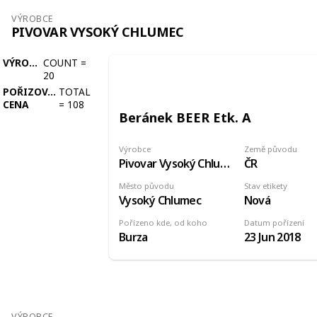
VÝROBCE
PIVOVAR VYSOKÝ CHLUMEC
VÝROBCE
COUNT
=
20
POŘIZOVACÍ
TOTAL
CENA
=
108
Beránek BEER Etk. A
Výrobce
Země původu
Pivovar Vysoký Chlumec
ČR
Město původu
Stav etikety
Vysoký Chlumec
Nová
Pořízeno kde, od koho
Datum pořízení
Burza
23 Jun 2018
VÝROBCE