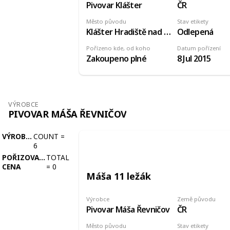
Pivovar Klášter
ČR
Město původu
Stav etikety
Klášter Hradiště nad Jizerou
Odlepená
Pořízeno kde, od koho
Datum pořízení
Zakoupeno plné
8 Jul 2015
VÝROBCE
PIVOVAR MÁŠA ŘEVNIČOV
VÝROBCE
COUNT
=
6
POŘIZOVACÍ
TOTAL
CENA
=
0
Máša 11 ležák
Výrobce
Země původu
Pivovar Máša Řevničov
ČR
Město původu
Stav etikety