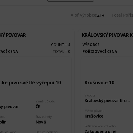
# of Výrobce
214
Total Poři
KÝ PIVOVAR
KRÁLOVSKÝ PIVOVAR 
E
COUNT
=
4
VÝROBCE
ACÍ CENA
TOTAL
=
0
POŘIZOVACÍ CENA
cké pivo světlé výčepní 10
Krušovice 10
Výrobce
Královský pivovar Krušovice
Země původu
ký pivovar
ČR
Město původu
Krušovice
vodu
Stav etikety
olín
Nová
Pořízeno kde, od koho
Zakoupeno plné
kde, od koho
Datum pořízení