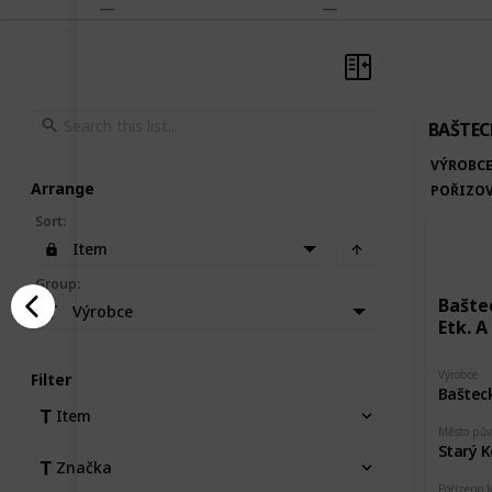
BAŠTEC
VÝROBC
Arrange
POŘIZOV
Sort
:
Item
Group
:
Bašte
Výrobce
Etk. A
Výrobce
Filter
Baštec
Item
Město pů
Starý K
Značka
Pořízeno 