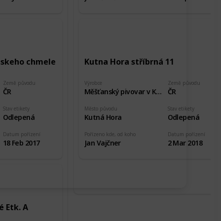
teskeho chmele
Kutna Hora stříbrná 11
Země původu
Výrobce
Země původu
ČR
Měšťanský pivovar v Kutné Hoře
ČR
Stav etikety
Město původu
Stav etikety
Odlepená
Kutná Hora
Odlepená
Datum pořízení
Pořízeno kde, od koho
Datum pořízení
18 Feb 2017
Jan Vajčner
2 Mar 2018
 Etk. A