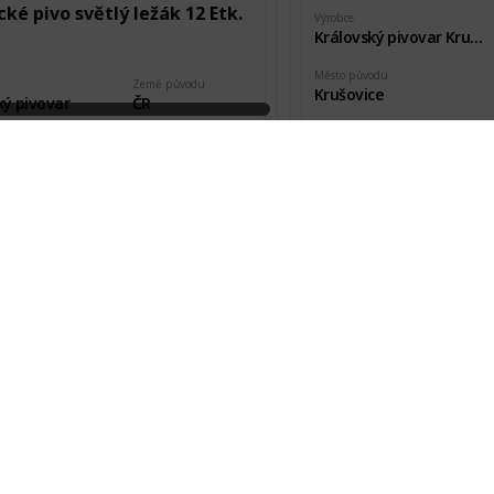
ké pivo světlý ležák 12 Etk.
Výrobce
Královský pivovar Krušovice
Město původu
Země původu
Krušovice
ký pivovar
ČR
Pořízeno kde, od koho
vodu
Stav etikety
Návštěva pivovaru
olín
Nová
kde, od koho
Datum pořízení
 Teichman
9 Jan 2020
Krušovice 10% Světlé
Výrobce
cký hejkal tmavý speciál 14
Královský pivovar Krušovice
Město původu
Krušovice
Země původu
ký pivovar
ČR
Pořízeno kde, od koho
Návštěva pivovaru
vodu
Stav etikety