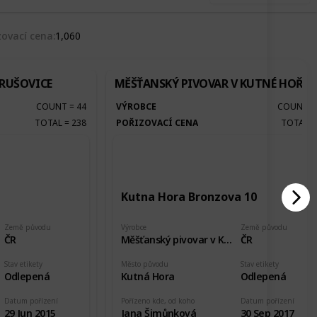
zovací cena
1,060
KRUŠOVICE
MĚŠŤANSKÝ PIVOVAR V KUTNÉ HOŘE
COUNT
=
44
VÝROBCE
COUNT
TOTAL
=
238
POŘIZOVACÍ CENA
TOTAL
Kutna Hora Bronzova 10
Země původu
Výrobce
Země původu
ČR
Měšťanský pivovar v Kutné Hoře
ČR
Stav etikety
Město původu
Stav etikety
Odlepená
Kutná Hora
Odlepená
Datum pořízení
Pořízeno kde, od koho
Datum pořízení
29 Jun 2015
Jana Šimůnková
30 Sep 2017