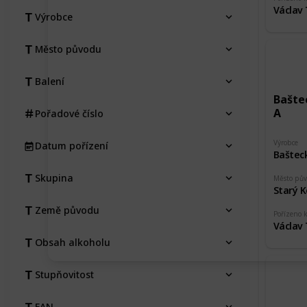
Václav
Výrobce
Město původu
Balení
Baštec
A
Pořadové číslo
Výrobce
Datum pořízení
Baštec
Skupina
Město pů
Starý K
Země původu
Pořízeno 
Václav
Obsah alkoholu
Stupňovitost
EAN