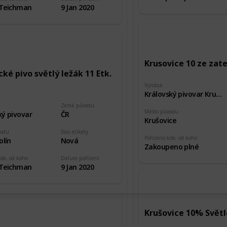
 Teichman
9 Jan 2020
Krusovice 10 ze za
ké pivo světlý ležák 11 Etk.
Výrobce
Královský pivovar Krušovice
Země původu
Město původu
ký pivovar
ČR
Krušovice
vodu
Stav etikety
Pořízeno kde, od koho
olín
Nová
Zakoupeno plné
kde, od koho
Datum pořízení
 Teichman
9 Jan 2020
Krušovice 10% Světlé