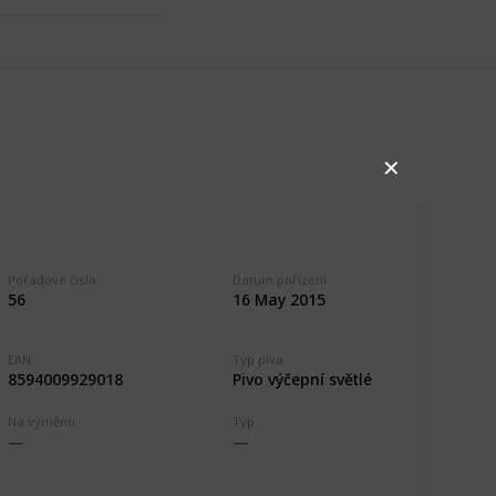
✕
Pořadové číslo
Datum pořízení
56
16 May 2015
,262
1
EAN
Typ piva
Follow
Share
8594009929018
Pivo výčepní světlé
ews
Like
Na výměnu
Typ
Use this list