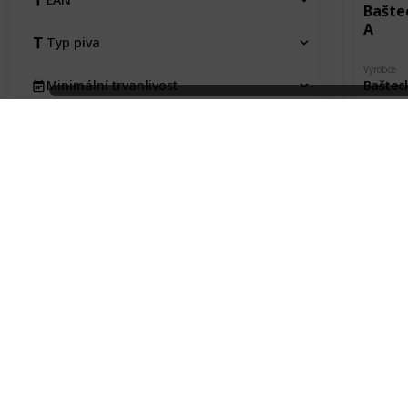
Baštec
A
Typ piva
Výrobce
Baštec
Minimální trvanlivost
Město pů
Pořízeno kde, od koho
Starý K
Pořízeno 
Pořizovací cena
Václav
Stav etikety
Na výměnu
Bašte
Typ
Etk. A
Kraj
Výrobce
Baštec
Pivovar
Město pů