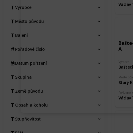
Václav
Výrobce
Město původu
Balení
Baštec
A
Pořadové číslo
Výrobce
Datum pořízení
Baštec
Skupina
Město pů
Starý K
Země původu
Pořízeno 
Václav
Obsah alkoholu
Stupňovitost
EAN