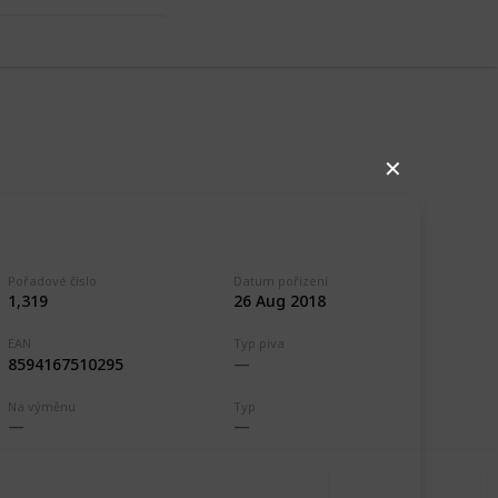
✕
Pořadové číslo
Datum pořízení
1,319
26 Aug 2018
EAN
Typ piva
,256
1
8594167510295
Follow
Share
ews
Like
Na výměnu
Typ
Use this list