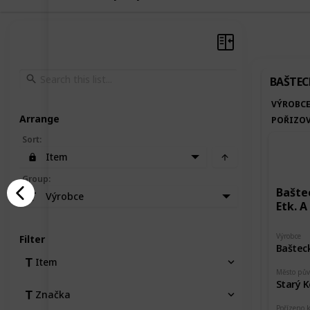
BAŠTEC
VÝROBC
Arrange
POŘIZOV
Sort
:
Item
Group
:
Bašte
Výrobce
Etk. A
Výrobce
Filter
Baštec
Item
Město pů
Starý K
Značka
Pořízeno 