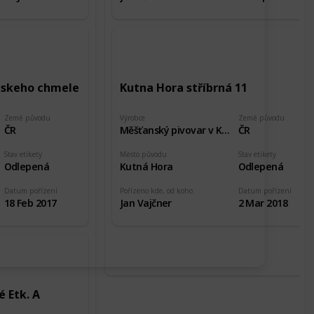
teskeho chmele
Kutna Hora stříbrná 11
Země původu
Výrobce
Země původu
ČR
Měšťanský pivovar v Kutné Hoře
ČR
Stav etikety
Město původu
Stav etikety
Odlepená
Kutná Hora
Odlepená
Datum pořízení
Pořízeno kde, od koho
Datum pořízení
18 Feb 2017
Jan Vajčner
2 Mar 2018
 Etk. A