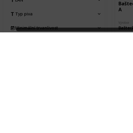
Baštec
A
Typ piva
Výrobce
Baštec
Minimální trvanlivost
Město pů
Pořízeno kde, od koho
Starý K
Pořízeno 
Pořizovací cena
Václav
Stav etikety
Na výměnu
Bašte
Typ
Etk. A
Kraj
Výrobce
Baštec
Pivovar
Město pů