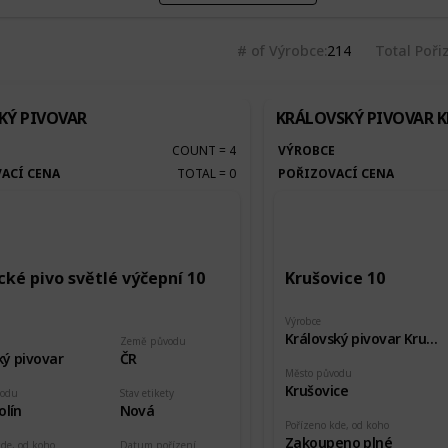
# of Výrobce
214
Total Poři
KÝ PIVOVAR
KRÁLOVSKÝ PIVOVAR 
E
COUNT
=
4
VÝROBCE
ACÍ CENA
TOTAL
=
0
POŘIZOVACÍ CENA
cké pivo světlé výčepní 10
Krušovice 10
Výrobce
Královský pivovar Krušovice
Země původu
ký pivovar
ČR
Město původu
Krušovice
vodu
Stav etikety
olín
Nová
Pořízeno kde, od koho
Zakoupeno plné
kde, od koho
Datum pořízení