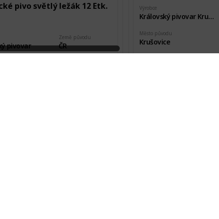
ké pivo světlý ležák 12 Etk.
Výrobce
Královský pivovar Krušovice
Město původu
Země původu
Krušovice
ký pivovar
ČR
Pořízeno kde, od koho
vodu
Stav etikety
Návštěva pivovaru
olín
Nová
kde, od koho
Datum pořízení
 Teichman
9 Jan 2020
Krušovice 10% Světlé
Výrobce
cký hejkal tmavý speciál 14
Královský pivovar Krušovice
Město původu
Krušovice
Země původu
ký pivovar
ČR
Pořízeno kde, od koho
Návštěva pivovaru
vodu
Stav etikety