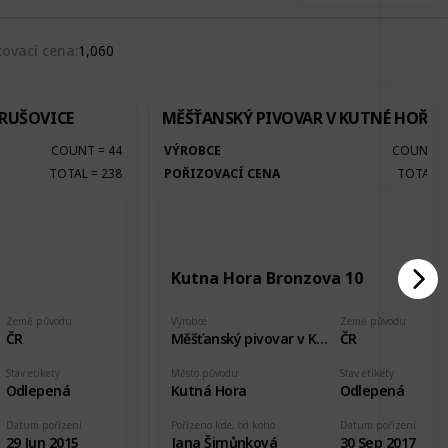
zovací cena
1,060
KRUŠOVICE
MĚŠŤANSKÝ PIVOVAR V KUTNÉ HOŘE
COUNT
=
44
VÝROBCE
COUNT
TOTAL
=
238
POŘIZOVACÍ CENA
TOTAL
Kutna Hora Bronzova 10
Země původu
Výrobce
Země původu
ČR
Měšťanský pivovar v Kutné Hoře
ČR
Stav etikety
Město původu
Stav etikety
Odlepená
Kutná Hora
Odlepená
Datum pořízení
Pořízeno kde, od koho
Datum pořízení
29 Jun 2015
Jana Šimůnková
30 Sep 2017