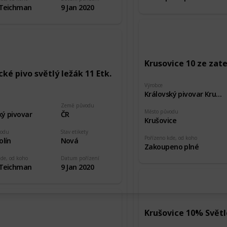
 Teichman
9 Jan 2020
Krusovice 10 ze za
ké pivo světlý ležák 11 Etk.
Výrobce
Královský pivovar Krušovice
Země původu
Město původu
ký pivovar
ČR
Krušovice
vodu
Stav etikety
Pořízeno kde, od koho
olín
Nová
Zakoupeno plné
kde, od koho
Datum pořízení
 Teichman
9 Jan 2020
Krušovice 10% Světlé