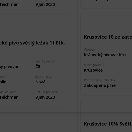
 Teichman
9 Jan 2020
Krusovice 10 ze za
ké pivo světlý ležák 11 Etk.
Výrobce
Královský pivovar Krušovice
Země původu
Město původu
ký pivovar
ČR
Krušovice
vodu
Stav etikety
Pořízeno kde, od koho
olín
Nová
Zakoupeno plné
kde, od koho
Datum pořízení
 Teichman
9 Jan 2020
Krušovice 10% Světlé