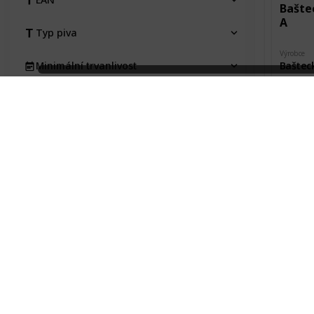
Baštec
A
Typ piva
Výrobce
Baštec
Minimální trvanlivost
Město pů
Pořízeno kde, od koho
Starý K
Pořízeno 
Pořizovací cena
Václav
Stav etikety
Na výměnu
Bašte
Typ
Etk. A
Kraj
Výrobce
Baštec
Pivovar
Město pů