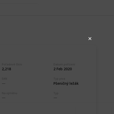
✕
Pořadové číslo
Datum pořízení
2,218
2 Feb 2020
EAN
Typ piva
,262
1
Pšeničný ležák
Follow
Share
ews
Like
Na výměnu
Typ
Use this list