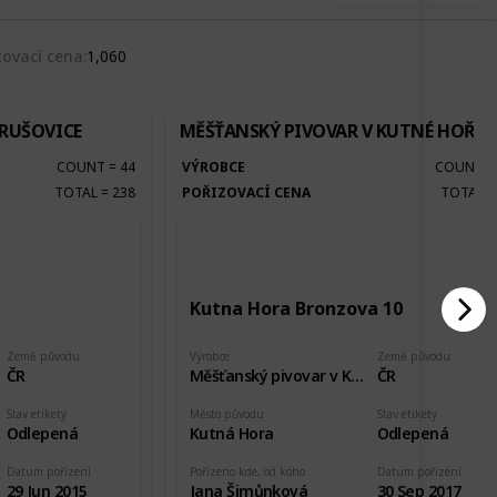
zovací cena
1,060
KRUŠOVICE
MĚŠŤANSKÝ PIVOVAR V KUTNÉ HOŘE
COUNT
=
44
VÝROBCE
COUNT
TOTAL
=
238
POŘIZOVACÍ CENA
TOTAL
Kutna Hora Bronzova 10
Země původu
Výrobce
Země původu
ČR
Měšťanský pivovar v Kutné Hoře
ČR
Stav etikety
Město původu
Stav etikety
Odlepená
Kutná Hora
Odlepená
Datum pořízení
Pořízeno kde, od koho
Datum pořízení
29 Jun 2015
Jana Šimůnková
30 Sep 2017