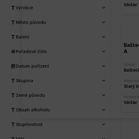
Václav
Výrobce
Město původu
Balení
Baštec
A
Pořadové číslo
Výrobce
Datum pořízení
Baštec
Skupina
Město pů
Starý K
Země původu
Pořízeno 
Václav
Obsah alkoholu
Stupňovitost
EAN