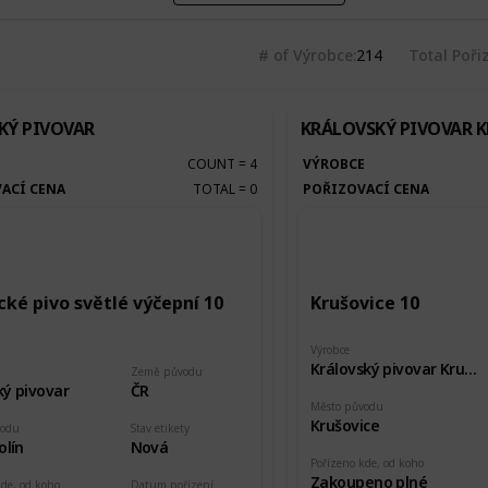
# of Výrobce
214
Total Poři
KÝ PIVOVAR
KRÁLOVSKÝ PIVOVAR 
E
COUNT
=
4
VÝROBCE
ACÍ CENA
TOTAL
=
0
POŘIZOVACÍ CENA
cké pivo světlé výčepní 10
Krušovice 10
Výrobce
Královský pivovar Krušovice
Země původu
ký pivovar
ČR
Město původu
Krušovice
vodu
Stav etikety
olín
Nová
Pořízeno kde, od koho
Zakoupeno plné
kde, od koho
Datum pořízení