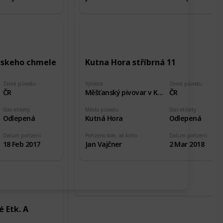
teskeho chmele
Kutna Hora stříbrná 11
Země původu
Výrobce
Země původu
ČR
Měšťanský pivovar v Kutné Hoře
ČR
Stav etikety
Město původu
Stav etikety
Odlepená
Kutná Hora
Odlepená
Datum pořízení
Pořízeno kde, od koho
Datum pořízení
18 Feb 2017
Jan Vajčner
2 Mar 2018
 Etk. A