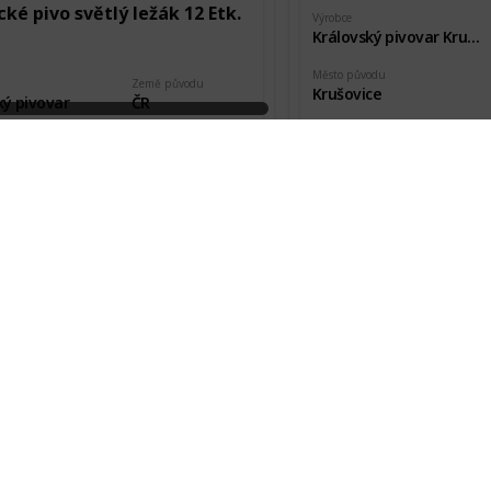
ké pivo světlý ležák 12 Etk.
Výrobce
Královský pivovar Krušovice
Město původu
Země původu
Krušovice
ký pivovar
ČR
Pořízeno kde, od koho
vodu
Stav etikety
Návštěva pivovaru
olín
Nová
kde, od koho
Datum pořízení
 Teichman
9 Jan 2020
Krušovice 10% Světlé
Výrobce
cký hejkal tmavý speciál 14
Královský pivovar Krušovice
Město původu
Krušovice
Země původu
ký pivovar
ČR
Pořízeno kde, od koho
Návštěva pivovaru
vodu
Stav etikety