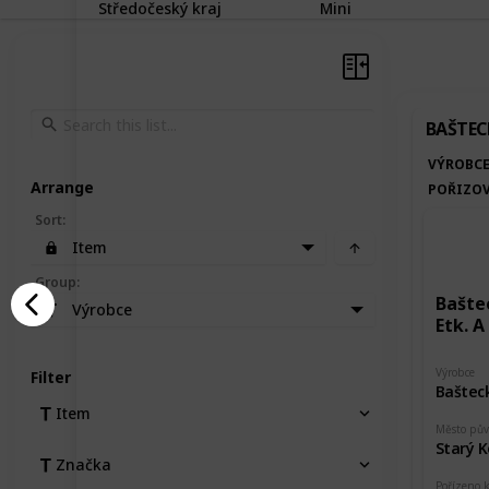
Středočeský kraj
Mini
BAŠTEC
VÝROBC
Arrange
POŘIZOV
Sort
:
Item
Group
:
Bašte
Výrobce
Etk. A
Výrobce
Filter
Baštec
Item
Město pů
Starý K
Značka
Pořízeno 