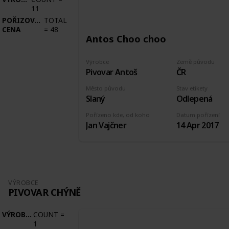
11
POŘIZOVACÍ
TOTAL
CENA
=
48
Antos Choo choo
Výrobce
Země původu
Pivovar Antoš
ČR
Město původu
Stav etikety
Slaný
Odlepená
Pořízeno kde, od koho
Datum pořízení
Jan Vajčner
14 Apr 2017
VÝROBCE
PIVOVAR CHÝNĚ
VÝROBCE
COUNT
=
1