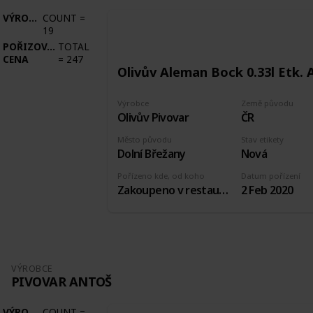
VÝROBCE
COUNT
=
19
POŘIZOVACÍ
TOTAL
CENA
=
247
Olivův Aleman Bock 0.33l Etk. 
Výrobce
Země původu
Olivův Pivovar
ČR
Město původu
Stav etikety
Dolní Břežany
Nová
Pořízeno kde, od koho
Datum pořízení
Zakoupeno v restauraci pivovaru
2 Feb 2020
VÝROBCE
PIVOVAR ANTOŠ
VÝROBCE
COUNT
=