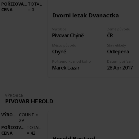
POŘIZOVACÍ
TOTAL
CENA
=
0
Dvorni lezak Dvanactka
Výrobce
Země původu
Pivovar Chýně
ČR
Město původu
Stav etikety
Chýně
Odlepená
Pořízeno kde, od koho
Datum pořízení
Marek Lazar
28 Apr 2017
VÝROBCE
PIVOVAR HEROLD
VÝROBCE
COUNT
=
29
POŘIZOVACÍ
TOTAL
CENA
=
42
Herold Bastard