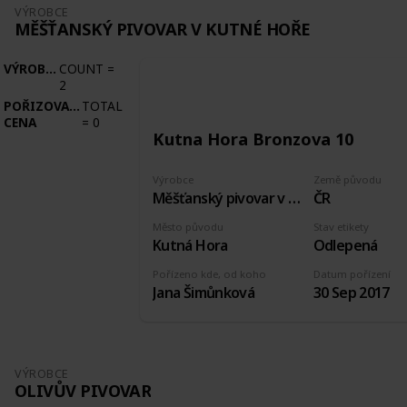
VÝROBCE
MĚŠŤANSKÝ PIVOVAR V KUTNÉ HOŘE
VÝROBCE
COUNT
=
2
POŘIZOVACÍ
TOTAL
CENA
=
0
Kutna Hora Bronzova 10
Výrobce
Země původu
Měšťanský pivovar v Kutné Hoře
ČR
Město původu
Stav etikety
Kutná Hora
Odlepená
Pořízeno kde, od koho
Datum pořízení
Jana Šimůnková
30 Sep 2017
VÝROBCE
OLIVŮV PIVOVAR