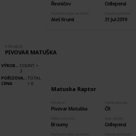
Řevničov
Odlepená
Pořízeno kde, od koho
Datum pořízení
Aleš Kruml
31 Jul 2019
VÝROBCE
PIVOVAR MATUŠKA
VÝROBCE
COUNT
=
3
POŘIZOVACÍ
TOTAL
CENA
=
0
Matuska Raptor
Výrobce
Země původu
Pivovar Matuška
ČR
Město původu
Stav etikety
Broumy
Odlepená
Pořízeno kde, od koho
Datum pořízení