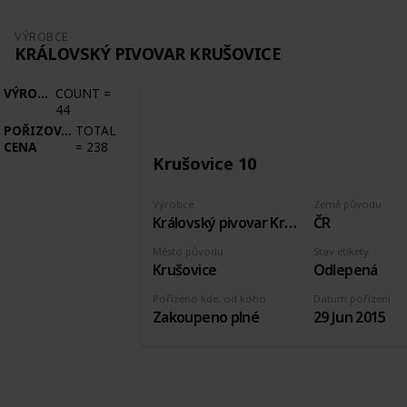
VÝROBCE
KRÁLOVSKÝ PIVOVAR KRUŠOVICE
VÝROBCE
COUNT
=
44
POŘIZOVACÍ
TOTAL
CENA
=
238
Krušovice 10
Výrobce
Země původu
Královský pivovar Krušovice
ČR
Město původu
Stav etikety
Krušovice
Odlepená
Pořízeno kde, od koho
Datum pořízení
Zakoupeno plné
29 Jun 2015