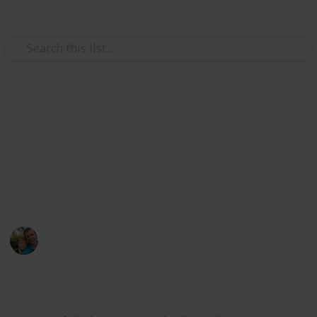
Use this list
/
Hobbies & Interests
Collecting
ČR - Středočeský kraj
Markova sbírka pivních etiket z pivovarů ve
Středočeském kraji. / Beer labels collection from
breweries from Central Bohemian Region.
Marek Ranš
5th February 2020
4,262
1
Follow
Share
Views
Like