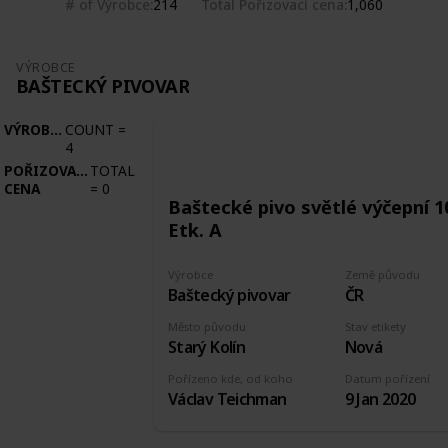
# of Výrobce
Total Pořizovací cena
214
1,060
VÝROBCE
BAŠTECKÝ PIVOVAR
VÝROBCE
COUNT
=
4
POŘIZOVACÍ
TOTAL
CENA
=
0
Baštecké pivo světlé výčepní 1
Etk. A
Výrobce
Země původu
Baštecký pivovar
ČR
Město původu
Stav etikety
Starý Kolín
Nová
Pořízeno kde, od koho
Datum pořízení
Václav Teichman
9 Jan 2020