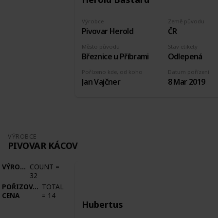
Výrobce
Země původu
Pivovar Herold
ČR
Město původu
Stav etikety
Březnice u Příbrami
Odlepená
Pořízeno kde, od koho
Datum pořízení
Jan Vajčner
8 Mar 2019
VÝROBCE
PIVOVAR KÁCOV
VÝROBCE
COUNT
=
32
POŘIZOVACÍ
TOTAL
CENA
=
14
Hubertus