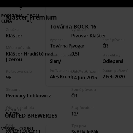
VÝROBCE
COUNT
=
7
POŘIZOVACÍ
TOTAL
Klášter Premium
CENA
=
0
Továrna BOCK 16
Značka
Výrobce
Klášter
Pivovar Klášter
Výrobce
Země původu
Továrna Pivovar
ČR
Město původu
Balení
Klášter Hradiště nad
0,5l
Město původu
Stav etikety
Jizerou
Slaný
Odlepená
Pořízeno kde, od koho
Datum pořízení
Pořadové číslo
Datum pořízení
Aleš Kruml
2 Feb 2020
98
14 Jun 2015
Skupina
Země původu
Pivovary Lobkowicz
ČR
Obsah alkoholu
Stupňovitost
VÝROBCE
5,00%
12°
UNITED BREWERIES
EAN
Typ piva
VÝROBCE
COUNT
=
Světlý ležák,
8594014584011