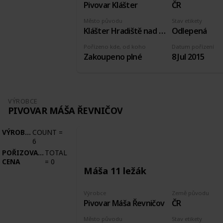
Pivovar Klášter
ČR
Město původu
Stav etikety
Klášter Hradiště nad Jizerou
Odlepená
Pořízeno kde, od koho
Datum pořízení
Zakoupeno plné
8 Jul 2015
VÝROBCE
PIVOVAR MÁŠA ŘEVNIČOV
VÝROBCE
COUNT
=
6
POŘIZOVACÍ
TOTAL
CENA
=
0
Máša 11 ležák
Výrobce
Země původu
Pivovar Máša Řevničov
ČR
Město původu
Stav etikety