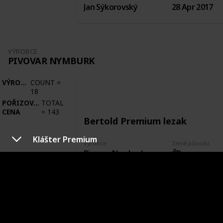
Jan Sýkorovský
28 Apr 2017
VÝROBCE
PIVOVAR NYMBURK
VÝROBCE
COUNT
=
18
POŘIZOVACÍ
TOTAL
CENA
=
143
Bertold Premium lezak
Klášter Premium
Výrobce
Země původu
Pivovar Nymburk
ČR
Město původu
Stav etikety
Nymburk
Odlepená
Pořízeno kde, od koho
Datum pořízení
Zakoupeno plné
22 Sep 2017