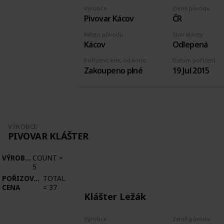
Výrobce
Země původu
Pivovar Kácov
ČR
Město původu
Stav etikety
Kácov
Odlepená
Pořízeno kde, od koho
Datum pořízení
Zakoupeno plné
19 Jul 2015
VÝROBCE
PIVOVAR KLÁŠTER
VÝROBCE
COUNT
=
5
POŘIZOVACÍ
TOTAL
CENA
=
37
Klášter Ležák
Výrobce
Země původu