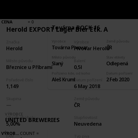
VÝROBCE
COUNT
=
7
POŘIZOVACÍ
TOTAL
CENA
=
0
Továrna BOCK 16
Herold EXPORT Lager Bier Etk. A
Výrobce
Země původu
Značka
Výrobce
Továrna Pivovar
ČR
Herold
Pivovar Herold
Město původu
Stav etikety
Město původu
Balení
Slaný
Odlepená
Březnice u Příbrami
0,5l
Pořízeno kde, od koho
Datum pořízení
Aleš Kruml
2 Feb 2020
Pořadové číslo
Datum pořízení
1,149
6 May 2018
Skupina
Země původu
ČR
VÝROBCE
Obsah alkoholu
Stupňovitost
UNITED BREWERIES
5,00%
Neuvedena
VÝROBCE
COUNT
=
EAN
Typ piva