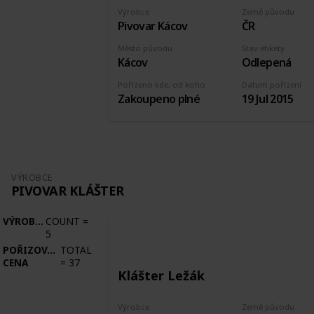
Výrobce
Země původu
Pivovar Kácov
ČR
Město původu
Stav etikety
Kácov
Odlepená
Pořízeno kde, od koho
Datum pořízení
Zakoupeno plné
19 Jul 2015
VÝROBCE
PIVOVAR KLÁŠTER
VÝROBCE
COUNT
=
5
POŘIZOVACÍ
TOTAL
CENA
=
37
Klášter Ležák
Výrobce
Země původu