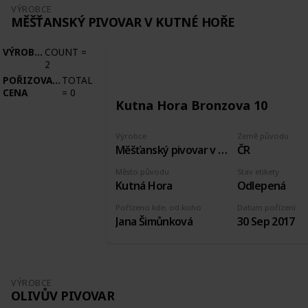
VÝROBCE
MĚŠŤANSKÝ PIVOVAR V KUTNÉ HOŘE
VÝROBCE
COUNT
=
2
POŘIZOVACÍ
TOTAL
CENA
=
0
Kutna Hora Bronzova 10
Výrobce
Země původu
Měšťanský pivovar v Kutné Hoře
ČR
Město původu
Stav etikety
Kutná Hora
Odlepená
Pořízeno kde, od koho
Datum pořízení
Jana Šimůnková
30 Sep 2017
VÝROBCE
OLIVŮV PIVOVAR