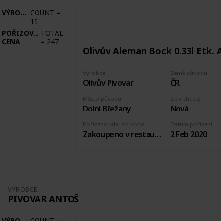
VÝROBCE
COUNT
=
19
POŘIZOVACÍ
TOTAL
CENA
=
247
Olivův Aleman Bock 0.33l Etk. 
Výrobce
Země původu
Olivův Pivovar
ČR
Město původu
Stav etikety
Dolní Břežany
Nová
Pořízeno kde, od koho
Datum pořízení
Zakoupeno v restauraci pivovaru
2 Feb 2020
VÝROBCE
PIVOVAR ANTOŠ
VÝROBCE
COUNT
=