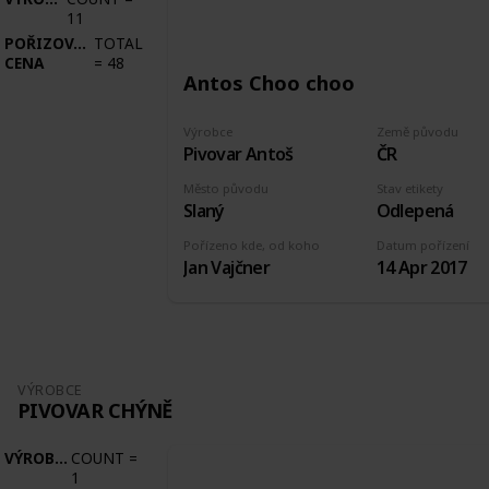
11
POŘIZOVACÍ
TOTAL
CENA
=
48
Antos Choo choo
Výrobce
Země původu
Pivovar Antoš
ČR
Město původu
Stav etikety
Slaný
Odlepená
Pořízeno kde, od koho
Datum pořízení
Jan Vajčner
14 Apr 2017
VÝROBCE
PIVOVAR CHÝNĚ
VÝROBCE
COUNT
=
1