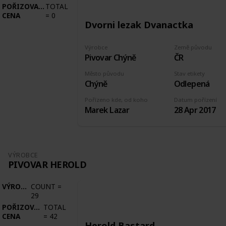
POŘIZOVACÍ
TOTAL
CENA
=
0
Dvorni lezak Dvanactka
Výrobce
Země původu
Pivovar Chýně
ČR
Město původu
Stav etikety
Chýně
Odlepená
Pořízeno kde, od koho
Datum pořízení
Marek Lazar
28 Apr 2017
VÝROBCE
PIVOVAR HEROLD
VÝROBCE
COUNT
=
29
POŘIZOVACÍ
TOTAL
CENA
=
42
Herold Bastard