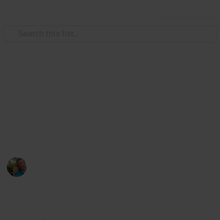
Use this list
/
Hobbies & Interests
Collecting
ČR - Středočeský kraj
Markova sbírka pivních etiket z pivovarů ve
Středočeském kraji. / Beer labels collection from
breweries from Central Bohemian Region.
Marek Ranš
5th February 2020
4,262
1
Follow
Share
Views
Like