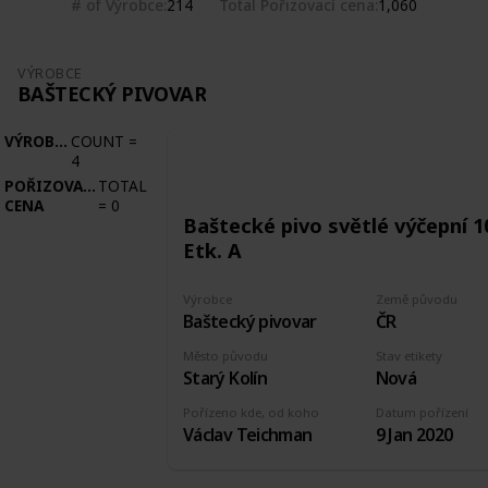
# of Výrobce
Total Pořizovací cena
214
1,060
VÝROBCE
BAŠTECKÝ PIVOVAR
VÝROBCE
COUNT
=
4
POŘIZOVACÍ
TOTAL
CENA
=
0
Baštecké pivo světlé výčepní 1
Etk. A
Výrobce
Země původu
Baštecký pivovar
ČR
Město původu
Stav etikety
Starý Kolín
Nová
Pořízeno kde, od koho
Datum pořízení
Václav Teichman
9 Jan 2020