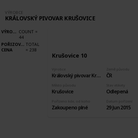
VÝROBCE
KRÁLOVSKÝ PIVOVAR KRUŠOVICE
VÝROBCE
COUNT
=
44
POŘIZOVACÍ
TOTAL
CENA
=
238
Krušovice 10
Výrobce
Země původu
Královský pivovar Krušovice
ČR
Město původu
Stav etikety
Krušovice
Odlepená
Pořízeno kde, od koho
Datum pořízení
Zakoupeno plné
29 Jun 2015