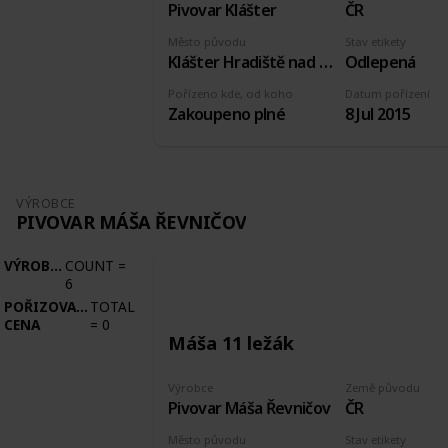
Pivovar Klášter
ČR
Město původu
Stav etikety
Klášter Hradiště nad Jizerou
Odlepená
Pořízeno kde, od koho
Datum pořízení
Zakoupeno plné
8 Jul 2015
VÝROBCE
PIVOVAR MÁŠA ŘEVNIČOV
VÝROBCE
COUNT
=
6
POŘIZOVACÍ
TOTAL
CENA
=
0
Máša 11 ležák
Výrobce
Země původu
Pivovar Máša Řevničov
ČR
Město původu
Stav etikety