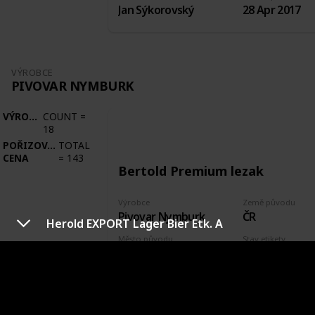
Jan Sýkorovský
28 Apr 2017
VÝROBCE
PIVOVAR NYMBURK
VÝROBCE
COUNT
=
18
POŘIZOVACÍ
TOTAL
CENA
=
143
Bertold Premium lezak
Výrobce
Země původu
Pivovar Nymburk
ČR
Herold EXPORT Lager Bier Etk. A
Město původu
Stav etikety
Nymburk
Odlepená
Pořízeno kde, od koho
Datum pořízení
Zakoupeno plné
22 Sep 2017