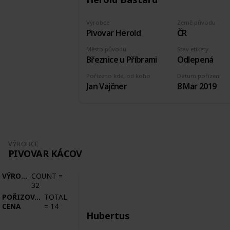
Výrobce
Země původu
Pivovar Herold
ČR
Město původu
Stav etikety
Březnice u Příbrami
Odlepená
Pořízeno kde, od koho
Datum pořízení
Jan Vajčner
8 Mar 2019
VÝROBCE
PIVOVAR KÁCOV
VÝROBCE
COUNT
=
32
POŘIZOVACÍ
TOTAL
CENA
=
14
Hubertus