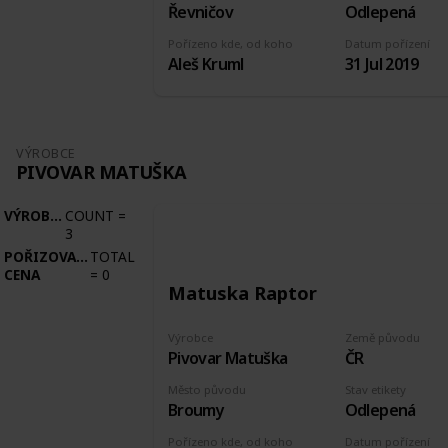
Řevničov
Odlepená
Pořízeno kde, od koho
Datum pořízení
Aleš Kruml
31 Jul 2019
VÝROBCE
PIVOVAR MATUŠKA
VÝROBCE
COUNT
=
3
POŘIZOVACÍ
TOTAL
CENA
=
0
Matuska Raptor
Výrobce
Země původu
Pivovar Matuška
ČR
Město původu
Stav etikety
Broumy
Odlepená
Pořízeno kde, od koho
Datum pořízení