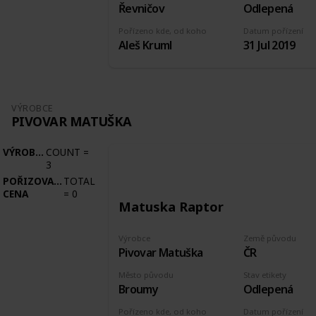
Řevničov
Odlepená
Pořízeno kde, od koho
Datum pořízení
Aleš Kruml
31 Jul 2019
VÝROBCE
PIVOVAR MATUŠKA
VÝROBCE
COUNT
=
3
POŘIZOVACÍ
TOTAL
CENA
=
0
Matuska Raptor
Výrobce
Země původu
Pivovar Matuška
ČR
Město původu
Stav etikety
Broumy
Odlepená
Pořízeno kde, od koho
Datum pořízení