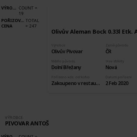
VÝROBCE
COUNT
=
19
POŘIZOVACÍ
TOTAL
CENA
=
247
Olivův Aleman Bock 0.33l Etk. 
Výrobce
Země původu
Olivův Pivovar
ČR
Město původu
Stav etikety
Dolní Břežany
Nová
Pořízeno kde, od koho
Datum pořízení
Zakoupeno v restauraci pivovaru
2 Feb 2020
VÝROBCE
PIVOVAR ANTOŠ
VÝROBCE
COUNT
=