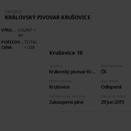
VÝROBCE
KRÁLOVSKÝ PIVOVAR KRUŠOVICE
VÝROBCE
COUNT
=
44
POŘIZOVACÍ
TOTAL
CENA
=
238
Krušovice 10
Výrobce
Země původu
Královský pivovar Krušovice
ČR
Město původu
Stav etikety
Krušovice
Odlepená
Pořízeno kde, od koho
Datum pořízení
Zakoupeno plné
29 Jun 2015