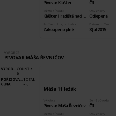
Pivovar Klášter
ČR
Město původu
Stav etikety
Klášter Hradiště nad Jizerou
Odlepená
Pořízeno kde, od koho
Datum pořízení
Zakoupeno plné
8 Jul 2015
VÝROBCE
PIVOVAR MÁŠA ŘEVNIČOV
VÝROBCE
COUNT
=
6
POŘIZOVACÍ
TOTAL
CENA
=
0
Máša 11 ležák
Výrobce
Země původu
Pivovar Máša Řevničov
ČR
Město původu
Stav etikety