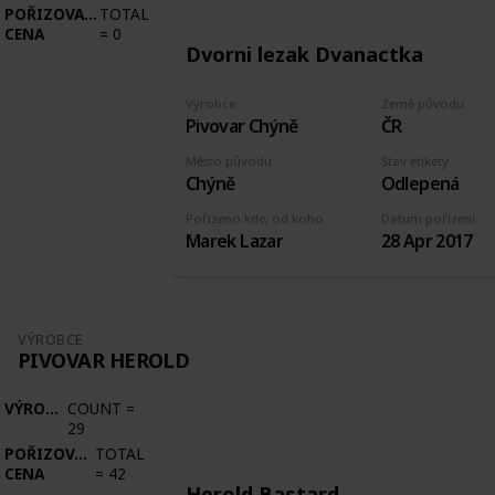
POŘIZOVACÍ
TOTAL
CENA
=
0
Dvorni lezak Dvanactka
Výrobce
Země původu
Pivovar Chýně
ČR
Město původu
Stav etikety
Chýně
Odlepená
Pořízeno kde, od koho
Datum pořízení
Marek Lazar
28 Apr 2017
VÝROBCE
PIVOVAR HEROLD
VÝROBCE
COUNT
=
29
POŘIZOVACÍ
TOTAL
CENA
=
42
Herold Bastard