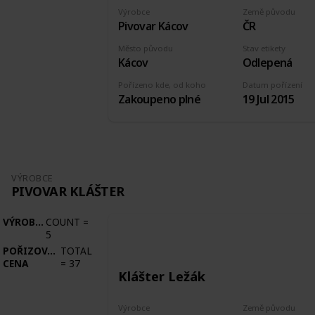
Výrobce
Země původu
Pivovar Kácov
ČR
Město původu
Stav etikety
Kácov
Odlepená
Pořízeno kde, od koho
Datum pořízení
Zakoupeno plné
19 Jul 2015
VÝROBCE
PIVOVAR KLÁŠTER
VÝROBCE
COUNT
=
5
POŘIZOVACÍ
TOTAL
CENA
=
37
Klášter Ležák
Výrobce
Země původu