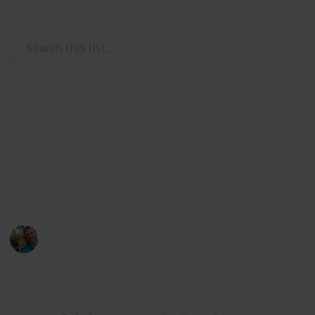
Use this list
/
Hobbies & Interests
Collecting
ČR - Středočeský kraj
Markova sbírka pivních etiket z pivovarů ve
Středočeském kraji. / Beer labels collection from
breweries from Central Bohemian Region.
Marek Ranš
5th February 2020
4,262
1
Follow
Share
Views
Like