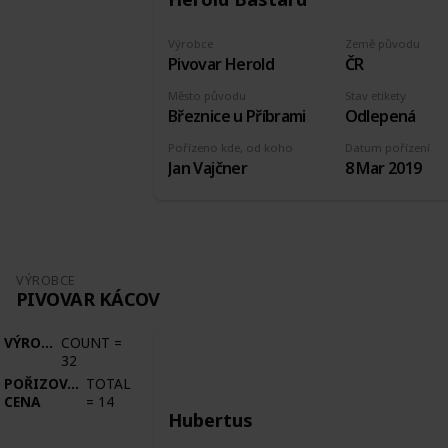
Výrobce
Země původu
Pivovar Herold
ČR
Město původu
Stav etikety
Březnice u Příbrami
Odlepená
Pořízeno kde, od koho
Datum pořízení
Jan Vajčner
8 Mar 2019
VÝROBCE
PIVOVAR KÁCOV
VÝROBCE
COUNT
=
32
POŘIZOVACÍ
TOTAL
CENA
=
14
Hubertus