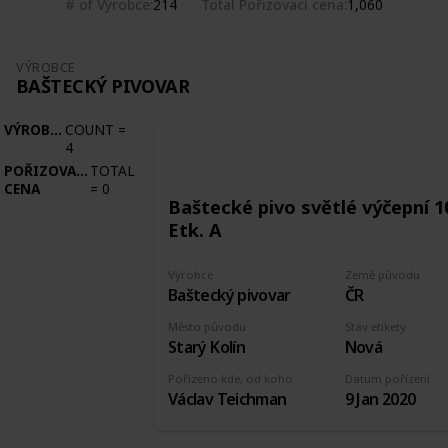
# of Výrobce
Total Pořizovací cena
214
1,060
VÝROBCE
BAŠTECKÝ PIVOVAR
VÝROBCE
COUNT
=
4
POŘIZOVACÍ
TOTAL
CENA
=
0
Baštecké pivo světlé výčepní 1
Etk. A
Výrobce
Země původu
Baštecký pivovar
ČR
Město původu
Stav etikety
Starý Kolín
Nová
Pořízeno kde, od koho
Datum pořízení
Václav Teichman
9 Jan 2020