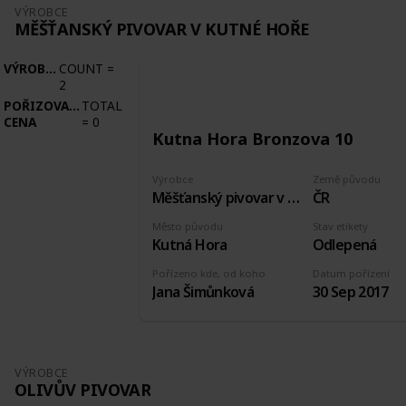
VÝROBCE
MĚŠŤANSKÝ PIVOVAR V KUTNÉ HOŘE
VÝROBCE
COUNT
=
2
POŘIZOVACÍ
TOTAL
CENA
=
0
Kutna Hora Bronzova 10
Výrobce
Země původu
Měšťanský pivovar v Kutné Hoře
ČR
Město původu
Stav etikety
Kutná Hora
Odlepená
Pořízeno kde, od koho
Datum pořízení
Jana Šimůnková
30 Sep 2017
VÝROBCE
OLIVŮV PIVOVAR