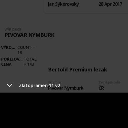
Jan Sýkorovský
28 Apr 2017
VÝROBCE
PIVOVAR NYMBURK
VÝROBCE
COUNT
=
18
POŘIZOVACÍ
TOTAL
CENA
=
143
Bertold Premium lezak
Výrobce
Země původu
Zlatopramen 11 v2
Pivovar Nymburk
ČR
Město původu
Stav etikety
Nymburk
Odlepená
Pořízeno kde, od koho
Datum pořízení
Zakoupeno plné
22 Sep 2017