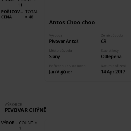
11
POŘIZOVACÍ
TOTAL
CENA
=
48
Antos Choo choo
Výrobce
Země původu
Pivovar Antoš
ČR
Město původu
Stav etikety
Slaný
Odlepená
Pořízeno kde, od koho
Datum pořízení
Jan Vajčner
14 Apr 2017
VÝROBCE
PIVOVAR CHÝNĚ
VÝROBCE
COUNT
=
1